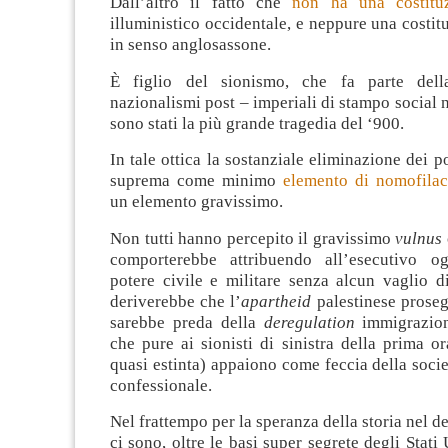
Dall’altro il fatto che
non ha una costitu
illuministico occidentale, e neppure una costit
in senso anglosassone.
È figlio del sionismo, che fa parte dell
nazionalismi post – imperiali di stampo social n
sono stati la più grande tragedia del ‘900.
In tale ottica la sostanziale eliminazione dei p
suprema come minimo
elemento di nomofilac
un elemento gravissimo.
Non tutti hanno percepito il gravissimo
vulnus
comporterebbe attribuendo all’esecutivo og
potere civile e militare senza alcun vaglio di
deriverebbe che l’
apartheid
palestinese proseg
sarebbe preda della
deregulation
immigrazion
che pure ai sionisti di sinistra della prima o
quasi estinta) appaiono come feccia della societ
confessionale.
Nel frattempo per la speranza della storia nel d
ci sono, oltre le basi super segrete degli Stati 