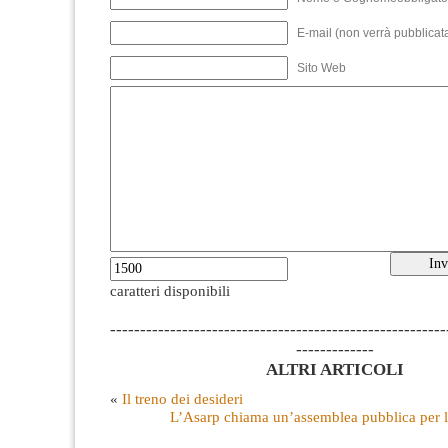
E-mail (non verrà pubblicata
Sito Web
caratteri disponibili
--------------------------------------------------------
-------------
ALTRI ARTICOLI
«
Il treno dei desideri
L’Asarp chiama un’assemblea pubblica per l