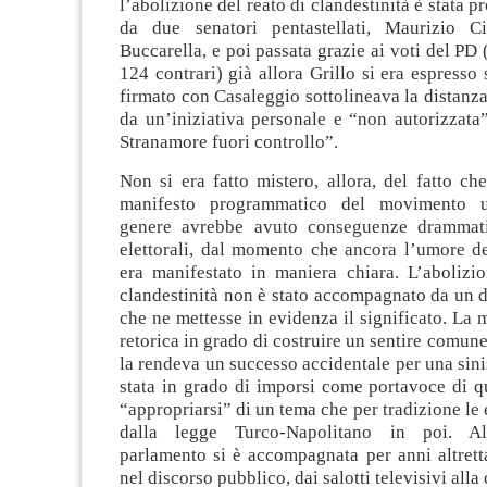
l’abolizione del reato di clandestinità è stata 
da due senatori pentastellati, Maurizio C
Buccarella, e poi passata grazie ai voti del PD 
124 contrari) già allora Grillo si era espresso 
firmato con Casaleggio sottolineava la distan
da un’iniziativa personale e “non autorizzata
Stranamore fuori controllo”.
Non si era fatto mistero, allora, del fatto che
manifesto programmatico del movimento u
genere avrebbe avuto conseguenze drammati
elettorali, dal momento che ancora l’umore de
era manifestato in maniera chiara. L’abolizio
clandestinità non è stato accompagnato da un d
che ne mettesse in evidenza il significato. La
retorica in grado di costruire un sentire comune
la rendeva un successo accidentale per una sini
stata in grado di imporsi come portavoce di qu
“appropriarsi” di un tema che per tradizione le 
dalla legge Turco-Napolitano in poi. Al
parlamento si è accompagnata per anni altrett
nel discorso pubblico, dai salotti televisivi alla