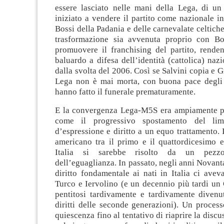
essere lasciato nelle mani della Lega, di un
iniziato a vendere il partito come nazionale i
Bossi della Padania e delle carnevalate celtiche
trasformazione sia avvenuta proprio con Bo
promuovere il franchising del partito, renden
baluardo a difesa dell’identità (cattolica) nazi
dalla svolta del 2006. Così se Salvini copia e Gr
Lega non è mai morta, con buona pace degli 
hanno fatto il funerale prematuramente.
E la convergenza Lega-M5S era ampiamente pr
come il progressivo spostamento del limi
d’espressione e diritto a un equo trattamento. I
americano tra il primo e il quattordicesimo
Italia si sarebbe risolto da un pezz
dell’eguaglianza. In passato, negli anni Novanta
diritto fondamentale ai nati in Italia ci ave
Turco e Iervolino (e un decennio più tardi un
pentitosi tardivamente e tardivamente divenu
diritti delle seconde generazioni). Un proces
quiescenza fino al tentativo di riaprire la disc