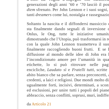
generazioni degli anni ’60 e ’70 lasciò il p
diem
sfrenato. Per John Lennon e i suoi sogni,
tanti
dreamers
come lui, nostalgia e rassegnazi
Soltanto la nascita e il diffondersi massiccio 
sta finalmente dando segnali di inversione 
Onlus, le Ong, tutte le iniziative umanit
dimostrando che l’Utopia, può trasformarsi in re
con la quale John Lennon trasmetteva il su
finalmente raccogliendo buoni frutti. E se 
diffusione al mondo delle idee di John era 
l’incondizionato amore per l’umanità in qua
etichette, lo si può ritrovare nelle pa
encicliche,
Laudato sì
e
Fratelli tutti
, scritt
abito bianco che sa parlare, senza preconcetti, 
credenti, a laici e religiosi. Due mondi molto di
ugualmente forti, incisivi, determinati, a sco
ed esclusioni, per unire tutti i popoli del pian
abbraccio, senza conflitti, soprusi, muri, indiff
da
Articolo 21