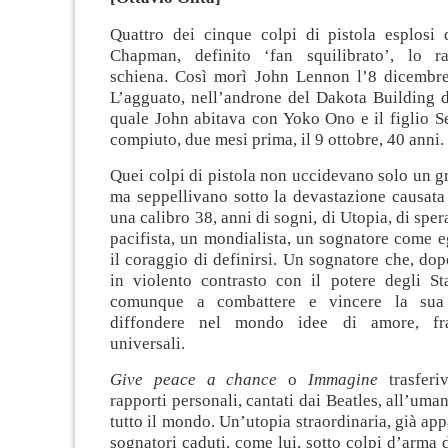
Quattro dei cinque colpi di pistola esplos
Chapman, definito ‘fan squilibrato’, lo ra
schiena. Così morì John Lennon l’8 dicembre
L’agguato, nell’androne del Dakota Building 
quale John abitava con Yoko Ono e il figlio S
compiuto, due mesi prima, il 9 ottobre, 40 anni.
Quei colpi di pistola non uccidevano solo un g
ma seppellivano sotto la devastazione causata d
una calibro 38, anni di sogni, di Utopia, di spe
pacifista, un mondialista, un sognatore come e
il coraggio di definirsi. Un sognatore che, dop
in violento contrasto con il potere degli Sta
comunque a combattere e vincere la sua 
diffondere nel mondo idee di amore, fra
universali.
Give peace a chance
o
Immagine
trasfer
rapporti personali, cantati dai Beatles, all’umanit
tutto il mondo. Un’utopia straordinaria, già app
sognatori caduti, come lui, sotto colpi d’arma 