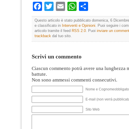
Facebook
Twitter
Email
WhatsApp
Condividi
Questo articolo è stato pubblicato domenica, 6 Dicembre
e classificato in
Interventi e Opinioni
. Puoi seguire i co
articolo tramite il feed
RSS 2.0
. Puoi
inviare un commen
trackback
dal tuo sito.
Scrivi un commento
Ciascun commento potrà avere una lunghezza 
battute.
Non sono ammessi commenti consecutivi.
Nome e Cognomeobbligato
E-mail (non verrà pubblicata
Sito Web