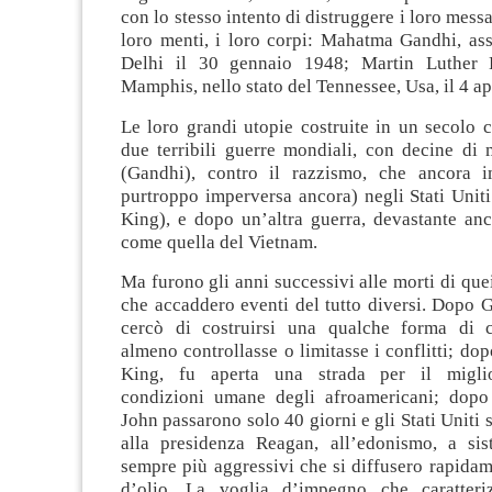
con lo stesso intento di distruggere i loro messa
loro menti, i loro corpi: Mahatma Gandhi, as
Delhi il 30 gennaio 1948; Martin Luther 
Mamphis, nello stato del Tennessee, Usa, il 4 ap
Le loro grandi utopie costruite in un secolo c
due terribili guerre mondiali, con decine di 
(Gandhi), contro il razzismo, che ancora i
purtroppo imperversa ancora) negli Stati Unit
King), e dopo un’altra guerra, devastante an
come quella del Vietnam.
Ma furono gli anni successivi alle morti di quei
che accaddero eventi del tutto diversi. Dopo 
cercò di costruirsi una qualche forma di 
almeno controllasse o limitasse i conflitti; do
King, fu aperta una strada per il migli
condizioni umane degli afroamericani; dopo 
John passarono solo 40 giorni e gli Stati Uniti
alla presidenza Reagan, all’edonismo, a si
sempre più aggressivi che si diffusero rapida
d’olio. La voglia d’impegno che caratteri