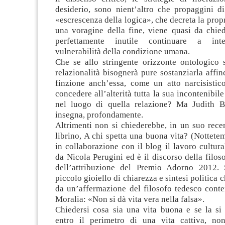
desiderio, sono nient’altro che propaggini di
«escrescenza della logica», che decreta la prop
una voragine della fine, viene quasi da chied
perfettamente inutile continuare a inte
vulnerabilità della condizione umana.
Che se allo stringente orizzonte ontologico s
relazionalità bisognerà pure sostanziarla affi
finzione anch’essa, come un atto narcisistico
concedere all’alterità tutta la sua incontenibil
nel luogo di quella relazione? Ma Judith B
insegna, profondamente.
Altrimenti non si chiederebbe, in un suo rece
librino, A chi spetta una buona vita? (Nottete
in collaborazione con il blog il lavoro cultura
da Nicola Perugini ed è il discorso della filos
dell’attribuzione del Premio Adorno 2012. 
piccolo gioiello di chiarezza e sintesi politica
da un’affermazione del filosofo tedesco cont
Moralia: «Non si dà vita vera nella falsa».
Chiedersi cosa sia una vita buona e se la si
entro il perimetro di una vita cattiva, n