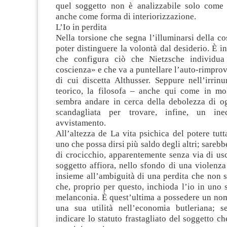
quel soggetto non è analizzabile solo come
anche come forma di interiorizzazione.
L’Io in perdita
Nella torsione che segna l’illuminarsi della co
poter distinguere la volontà dal desiderio. È i
che configura ciò che Nietzsche individua
coscienza» e che va a puntellare l’auto-rimpro
di cui discetta Althusser. Seppure nell’irrinu
teorico, la filosofa – anche qui come in mol
sembra andare in cerca della debolezza di og
scandagliata per trovare, infine, un in
avvistamento.
All’altezza de La vita psichica del potere tut
uno che possa dirsi più saldo degli altri; sareb
di crocicchio, apparentemente senza via di usci
soggetto affiora, nello sfondo di una violenz
insieme all’ambiguità di una perdita che non 
che, proprio per questo, inchioda l’io in uno 
melanconia. È quest’ultima a possedere un nom
una sua utilità nell’economia butleriana; se
indicare lo statuto frastagliato del soggetto ch