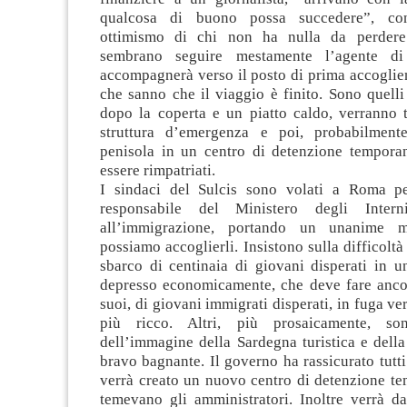
qualcosa di buono possa succedere”, con 
ottimismo di chi non ha nulla da perdere. 
sembrano seguire mestamente l’agente di
accompagnerà verso il posto di prima accoglie
che sanno che il viaggio è finito. Sono quell
dopo la coperta e un piatto caldo, verranno t
struttura d’emergenza e poi, probabilmente
penisola in un centro di detenzione temporan
essere rimpatriati.
I sindaci del Sulcis sono volati a Roma pe
responsabile del Ministero degli Inter
all’immigrazione, portando un unanime m
possiamo accoglierli. Insistono sulla difficoltà
sbarco di centinaia di giovani disperati in un
depresso economicamente, che deve fare ancor
suoi, di giovani immigrati disperati, in fuga ve
più ricco. Altri, più prosaicamente, so
dell’immagine della Sardegna turistica e della 
bravo bagnante. Il governo ha rassicurato tutti
verrà creato un nuovo centro di detenzione t
temevano gli amministratori. Inoltre verrà da