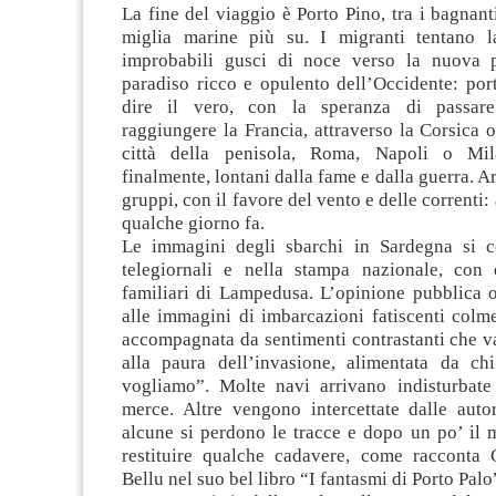
La fine del viaggio è Porto Pino, tra i bagnanti
miglia marine più su. I migranti tentano l
improbabili gusci di noce verso la nuova p
paradiso ricco e opulento dell’Occidente: port
dire il vero, con la speranza di passare
raggiungere la Francia, attraverso la Corsica 
città della penisola, Roma, Napoli o Mil
finalmente, lontani dalla fame e dalla guerra. A
gruppi, con il favore del vento e delle correnti
qualche giorno fa.
Le immagini degli sbarchi in Sardegna si c
telegiornali e nella stampa nazionale, con
familiari di Lampedusa. L’opinione pubblica o
alle immagini di imbarcazioni fatiscenti colme
accompagnata da sentimenti contrastanti che v
alla paura dell’invasione, alimentata da ch
vogliamo”. Molte navi arrivano indisturbate
merce. Altre vengono intercettate dalle autor
alcune si perdono le tracce e dopo un po’ il 
restituire qualche cadavere, come racconta
Bellu nel suo bel libro “I fantasmi di Porto Palo