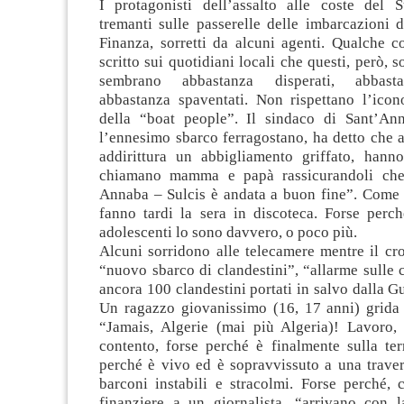
I protagonisti dell’assalto alle coste del 
tremanti sulle passerelle delle imbarcazioni 
Finanza, sorretti da alcuni agenti. Qualche 
scritto sui quotidiani locali che questi, però, 
sembrano abbastanza disperati, abbasta
abbastanza spaventati. Non rispettano l’icono
della “boat people”. Il sindaco di Sant’An
l’ennesimo sbarco ferragostano, ha detto che 
addirittura un abbigliamento griffato, hanno
chiamano mamma e papà rassicurandoli che “
Annaba – Sulcis è andata a buon fine”. Come 
fanno tardi la sera in discoteca. Forse perch
adolescenti lo sono davvero, o poco più.
Alcuni sorridono alle telecamere mentre il cr
“nuovo sbarco di clandestini”, “allarme sulle c
ancora 100 clandestini portati in salvo dalla Gu
Un ragazzo giovanissimo (16, 17 anni) grida 
“Jamais, Algerie (mai più Algeria)! Lavoro, 
contento, forse perché è finalmente sulla ter
perché è vivo ed è sopravvissuto a una traver
barconi instabili e stracolmi. Forse perché,
finanziere a un giornalista, “arrivano con 