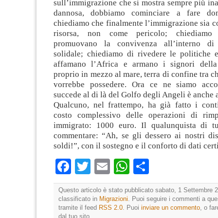
sull’immigrazione che si mostra sempre più in
dannosa, dobbiamo cominciare a fare dom
chiediamo che finalmente l’immigrazione sia c
risorsa, non come pericolo; chiediamo 
promuovano la convivenza all’interno di
solidale; chiediamo di rivedere le politiche
affamano l’Africa e armano i signori della
proprio in mezzo al mare, terra di confine tra c
vorrebbe possedere. Ora ce ne siamo accor
succede al di là del Golfo degli Angeli è anche 
Qualcuno, nel frattempo, ha già fatto i conti
costo complessivo delle operazioni di rimp
immigrato: 1000 euro. Il qualunquista di t
commentare: “Ah, se gli dessero ai nostri dis
soldi!”, con il sostegno e il conforto di dati cert
Facebook
Twitter
Email
WhatsApp
Condividi
Questo articolo è stato pubblicato sabato, 1 Settembre 2
classificato in
Migrazioni
. Puoi seguire i commenti a ques
tramite il feed
RSS 2.0
. Puoi
inviare un commento
, o fa
dal tuo sito.