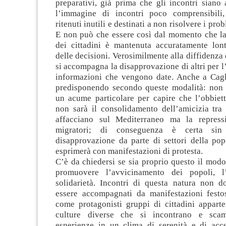
preparativi, già prima che gli incontri siano a
l’immagine di incontri poco comprensibili,
ritenuti inutili e destinati a non risolvere i pro
E non può che essere così dal momento che la
dei cittadini è mantenuta accuratamente lon
delle decisioni. Verosimilmente alla diffidenza d
si accompagna la disapprovazione di altri per l
informazioni che vengono date. Anche a Caglia
predisponendo secondo queste modalità: non 
un acume particolare per capire che l’obbiet
non sarà il consolidamento dell’amicizia tra 
affacciano sul Mediterraneo ma la repressi
migratori; di conseguenza è certa si
disapprovazione da parte di settori della pop
esprimerà con manifestazioni di protesta.
C’è da chiedersi se sia proprio questo il mod
promuovere l’avvicinamento dei popoli, l
solidarietà. Incontri di questa natura non d
essere accompagnati da manifestazioni fest
come protagonisti gruppi di cittadini apparte
culture diverse che si incontrano e sca
esperienze in un clima di serenità e di acc