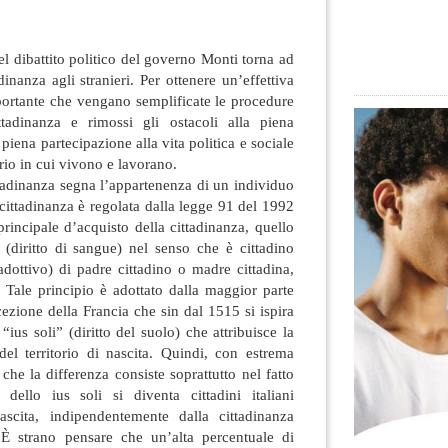
el dibattito politico del governo Monti torna ad
dinanza agli stranieri. Per ottenere un’effettiva
portante che vengano semplificate le procedure
ttadinanza e rimossi gli
ostacoli alla piena
a piena partecipazione alla vita politica e sociale
orio in cui vivono e lavorano.
ittadinanza segna l’appartenenza di un individuo
a cittadinanza è regolata dalla legge 91 del 1992
incipale d’acquisto della cittadinanza, quello
 (diritto di sangue) nel senso che è cittadino
 adottivo) di padre cittadino o madre cittadina,
. Tale principio è adottato dalla maggior parte
cezione della Francia che sin dal 1515 si ispira
“ius soli” (diritto del suolo) che attribuisce la
del territorio di nascita. Quindi, con estrema
 che la differenza consiste soprattutto nel fatto
dello ius soli si diventa cittadini italiani
ascita, indipendentemente dalla cittadinanza
 È strano pensare che un’alta percentuale di