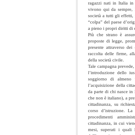
ragazzi nati in Italia in
vivono qui da sempre, l
società a tutti gli effett
“colpa” del paese d’orig
a pieno i propri diritti di
Più che strano è assur
proposte di legge, prom
presente attraverso dei 
raccolta delle firme, a
della società civile.
Tale campagna prevede, p
l’introduzione dello ius
soggiorno di almeno 
l’acquisizione della citt
da parte di chi nasce in 
che non è italiano), a pre
cittadinanza, su richie
corso d’istruzione. La 
procedimenti amminis
cittadinanza, in cui vie
mesi, superati i quali 