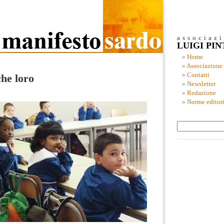
associaz
LUIGI PI
Home
Associazione
Contatti
che loro
Newsletter
Redazione
Norme editori