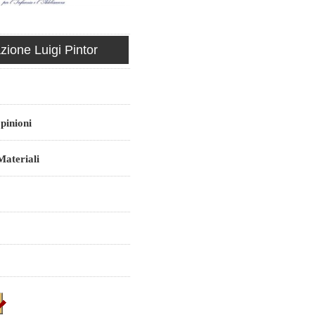
ione Luigi Pintor
pinioni
ateriali