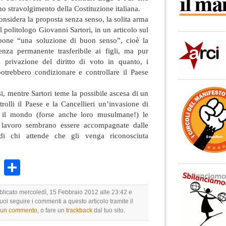
no stravolgimento della Costituzione italiana.
onsidera la proposta senza senso, la solita arma
l politologo Giovanni Sartori, in un articolo sul
opone “una soluzione di buon senso”, cioè la
enza permanente trasferibile ai figli, ma pur
 privazione del diritto di voto in quanto, i
potrebbero condizionare e controllare il Paese
isi, mentre Sartori teme la possibile ascesa di un
trolli il Paese e la Cancellieri un’invasione di
 il mondo (forse anche loro musulmane!) le
i lavoro sembrano essere accompagnate dalle
i di chi attende che gli venga riconosciuta
k
r
ail
WhatsApp
Condividi
bblicato mercoledì, 15 Febbraio 2012 alle 23:42 e
Puoi seguire i commenti a questo articolo tramite il
e un commento
, o fare un
trackback
dal tuo sito.