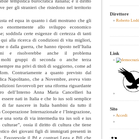
bile tempistica burocratica italiana; e il diritto
ve per gli stranieri che risiedono nel territorio
Direttore
usta ed equa in quanto i dati mostrano che gli
Roberto Lod
cono enormemente allo sviluppo economico
se; soddisfa certe esigenze di certezza di tanti
 qui alla ricerca di condizioni di vita migliori,
me o dalla guerra, che hanno riposto nell’Italia
oni e risolverebbe anche il problema
Link
i molti gruppi di seconda o anche terza
 sempre ma privi di titoli di soggiorno, come ad
om. Contrariamente a quanto previsto dal
lica Napolitano, che a Novembre, aveva visto
dizioni favorevoli per una riforma riguardante
tro dell’Interno Anna Maria Cancellieri ha
essere nati in Italia e che lo ius soli semplice
 di far nascere in Italia bambini da tutto il
Sito
a Cooperazione Internazionale e l’Integrazione,
Accedi
 una sorta di via intermedia tra ius soli e ius
 culturae”, ossia il diritto di cultura che tiene
stico dei giovani figli di immigrati presenti in
o. Favorevole il Pd e contrari Lega e Pdl che