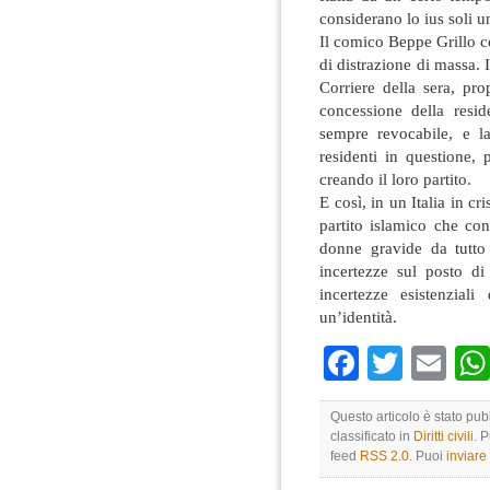
considerano lo ius soli u
Il comico Beppe Grillo c
di distrazione di massa. I
Corriere della sera, pr
concessione della resid
sempre revocabile, e la
residenti in questione, 
creando il loro partito.
E così, in un Italia in cr
partito islamico che con
donne gravide da tutto
incertezze sul posto d
incertezze esistenzial
un’identità.
Faceboo
Twitte
Em
Questo articolo è stato pu
classificato in
Diritti civili
. 
feed
RSS 2.0
. Puoi
inviar