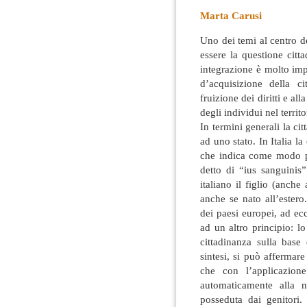
Marta Carusi
Uno dei temi al centro d
essere la questione citta
integrazione è molto im
d’acquisizione della ci
fruizione dei diritti e all
degli individui nel territ
In termini generali la c
ad uno stato. In Italia l
che indica come modo pr
detto di “ius sanguinis”
italiano il figlio (anche
anche se nato all’estero
dei paesi europei, ad ec
ad un altro principio: lo 
cittadinanza sulla base 
sintesi, si può affermare
che con l’applicazione 
automaticamente alla n
posseduta dai genitori.