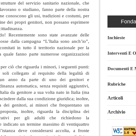
 strutture del servizio sanitario nazionale, che
avorano o studiano, fanno parte della nostra
i, ne conoscono gli usi, tradizioni e costumi, per
Fondaz
ine dei propri genitori, non possano esprimere
 cittadinanza.
do! Recentemente sono state avanzate delle
Inchieste
osse dalla campagna “L’Italia sono anch’io”,
comitati in tutto il territorio nazionale per la
Interventi E O
lla quale fanno parte numerose organizzazioni
er ciò che riguarda i minori, i seguenti punti:
Documenti E M
 soli collegato al requisito della legalità di
un anno da parte di uno dei genitori e
Rubriche
adinanza automatica, senza requisiti aggiuntivi,
Italia da genitore a sua volta nato in Italia (ma
Articoli
scindere dalla sua condizione giuridica; inoltre,
sta dei genitori, ai minori che frequentano un
proposta, inoltre, riguarda la disciplina dei
Archivio
trativi per gli adulti che richiedono la
ne indicato un termine massimo di ventiquattro
l’istanza deve considerarsi accolta, a fronte