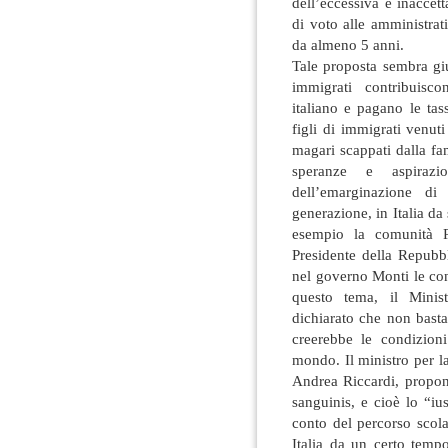
dell’eccessiva e inaccetta
di voto alle amministrati
da almeno 5 anni.
Tale proposta sembra gi
immigrati contribuis
italiano e pagano le tas
figli di immigrati venuti
magari scappati dalla fa
speranze e aspirazi
dell’emarginazione d
generazione, in Italia da
esempio la comunità R
Presidente della Repubb
nel governo Monti le con
questo tema, il Minis
dichiarato che non basta 
creerebbe le condizioni
mondo. Il ministro per l
Andrea Riccardi, propone
sanguinis, e cioè lo “ius
conto del percorso scola
Italia da un certo temp