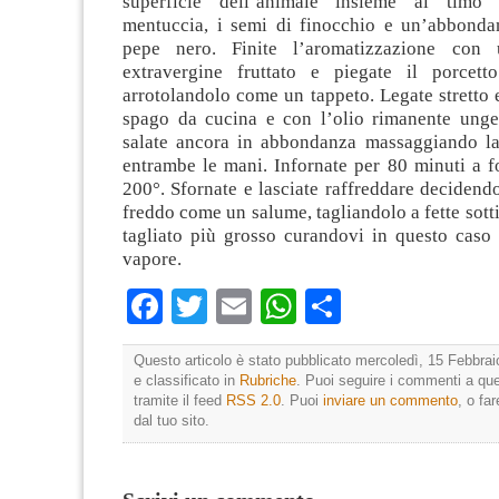
superficie dell’animale insieme al timo t
mentuccia, i semi di finocchio e un’abbonda
pepe nero. Finite l’aromatizzazione con 
extravergine fruttato e piegate il porcett
arrotolandolo come un tappeto. Legate stretto e
spago da cucina e con l’olio rimanente unge
salate ancora in abbondanza massaggiando la
entrambe le mani. Infornate per 80 minuti a f
200°. Sfornate e lasciate raffreddare deciden
freddo come un salume, tagliandolo a fette sotti
tagliato più grosso curandovi in questo caso 
vapore.
Facebook
Twitter
Email
WhatsApp
Condividi
Questo articolo è stato pubblicato mercoledì, 15 Febbrai
e classificato in
Rubriche
. Puoi seguire i commenti a que
tramite il feed
RSS 2.0
. Puoi
inviare un commento
, o fa
dal tuo sito.