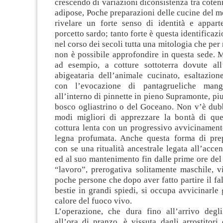
crescendo di variazioni diconsistenza tra cotenn
adipose, Poche preparazioni delle cucine del 
rivelare un forte senso di identità e appar
porcetto sardo; tanto forte è questa identificazi
nel corso dei secoli tutta una mitologia che per
non è possibile approfondire in questa sede. M
ad esempio, a cotture sottoterra dovute all
abigeataria dell’animale cucinato, esaltazion
con l’evocazione di pantagrueliche mang
all’interno di pinnette in pieno Supramonte, piu
bosco ogliastrino o del Goceano. Non v’è dub
modi migliori di apprezzare la bontà di que
cottura lenta con un progressivo avvicinament
legna profumata. Anche questa forma di pre
con se una ritualità ancestrale legata all’acce
ed al suo mantenimento fin dalle prime ore del
“lavoro”, prerogativa solitamente maschile, v
poche persone che dopo aver fatto partire il fal
bestie in grandi spiedi, si occupa avvicinarle
calore del fuoco vivo.
L’operazione, che dura fino all’arrivo degli 
all’ora di pranzo, è vissuta dagli arrostitor