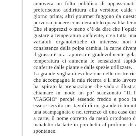
annovera un folto pubblico di appassionati
preferiscono addirittura alla versione calda 
giorno prima; altri gourmet fuggono da questo
perverso piacere considerandolo quasi blasfem
Che si apprezzi o meno c’è da dire che l’opzi
gustare a temperatura ambiente, crea tutta un
variabili organolettiche di interesse non t
consistenza della polpa cambia, la carne diven
il grasso è ora rappreso e gradevolmente gela
temperatura ci aumenta le sensazioni sapid
conferite dalle piante e dalle spezie utilizzate.
La grande voglia di evoluzione delle nostre rice
che accompagna la mia ricerca e il mio lavoro
ha ispirato la preparazione che vado a illustra
chiamare in modo un po’ scanzonato “I
VIAGGIO” perché essendo freddo e poco i
essere servito nei tavoli di un grande ristoran
una scampagnata o nel terrazzo di una casa dur
a carte; il nome corretto da menù ortodosso d
maialetto da latte in porchetta al profumo di
spontanee.