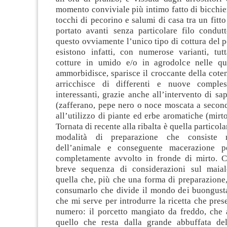
momento conviviale più intimo fatto di bicchier
tocchi di pecorino e salumi di casa tra un fitto
portato avanti senza particolare filo condu
questo ovviamente l’unico tipo di cottura del po
esistono infatti, con numerose varianti, tut
cotture in umido e/o in agrodolce nelle qu
ammorbidisce, sparisce il croccante della cotenn
arricchisce di differenti e nuove compless
interessanti, grazie anche all’intervento di sap
(zafferano, pepe nero o noce moscata a second
all’utilizzo di piante ed erbe aromatiche (mirto
Tornata di recente alla ribalta è quella particol
modalità di preparazione che consiste n
dell’animale e conseguente macerazione p
completamente avvolto in fronde di mirto. 
breve sequenza di considerazioni sul maial
quella che, più che una forma di preparazione
consumarlo che divide il mondo dei buongusta
che mi serve per introdurre la ricetta che pres
numero: il porcetto mangiato da freddo, che 
quello che resta dalla grande abbuffata de