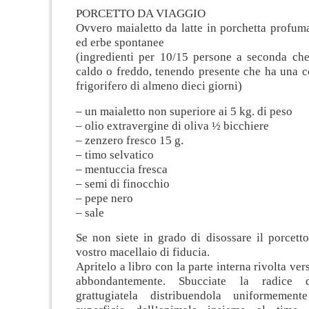
PORCETTO DA VIAGGIO
Ovvero maialetto da latte in porchetta profum
ed erbe spontanee
(ingredienti per 10/15 persone a seconda ch
caldo o freddo, tenendo presente che ha una c
frigorifero di almeno dieci giorni)
– un maialetto non superiore ai 5 kg. di peso
– olio extravergine di oliva ½ bicchiere
– zenzero fresco 15 g.
– timo selvatico
– mentuccia fresca
– semi di finocchio
– pepe nero
– sale
Se non siete in grado di disossare il porcetto
vostro macellaio di fiducia.
Apritelo a libro con la parte interna rivolta vers
abbondantemente. Sbucciate la radice
grattugiatela distribuendola uniformemen