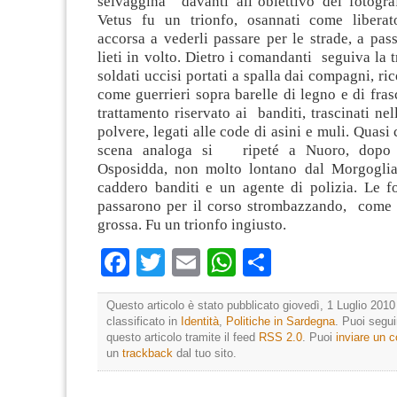
selvaggina davanti all’obiettivo del fotograf
Vetus fu un trionfo, osannati come liberat
accorsa a vederli passare per le strade, a pa
lieti in volto. Dietro i comandanti seguiva la 
soldati uccisi portati a spalla dai compagni, ri
come guerrieri sopra barelle di legno e di fra
trattamento riservato ai banditi, trascinati nel
polvere, legati alle code di asini e muli. Quasi
scena analoga si ripeté a Nuoro, dopo i
Osposidda, non molto lontano dal Morgoglia
caddero banditi e un agente di polizia. Le fo
passarono per il corso strombazzando, come
grossa. Fu un trionfo ingiusto.
Facebook
Twitter
Email
WhatsApp
Condividi
Questo articolo è stato pubblicato giovedì, 1 Luglio 2010
classificato in
Identità
,
Politiche in Sardegna
. Puoi segu
questo articolo tramite il feed
RSS 2.0
. Puoi
inviare un
un
trackback
dal tuo sito.