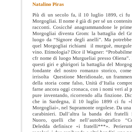
Natalino Piras
Più di un secolo fa, il 10 luglio 1899, ci fu 
Morgogliai. Il nome è già di per sé un contenito
racconti. Cosicché anagrammandone le prime 
Morgogliai diventa Grom: la battaglia del 
luogo da “Signore degli
anelli”. Ma potrebbe
quel Morgogliai richiami il murguè, murguleu
vino. Etimologia? Dice il Wagner: “Probabilm
cfr nome di luogo Murgueliai presso Oliena”. È
questi giri e ghirigori la battaglia del Morgog
fondante del nostro romanzo storico, com
irrisolta Questione Meridionale, un framment
della storia come falso, Unità d’Italia compr
farne ancora oggi cronaca, con i nomi veri al 
pure inventando, ricorrendo alla finzione. Dic
che in Sardegna, il 10 luglio 1899 ci fu «l
Morgogliai», nel Supramonte orgolese. Da una 
carabinieri. Dall’altra la banda dei fratelli
Nuoro, quelli che nell’autobiografico “C
Deledda definisce «i fratelli***». Perieru