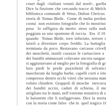
court dagli «italiani venuti dal nord», garib
Dice la finzione che cercando tracce di Melch
biblioteca comunale di Vetus, Dalton Clericus 
storia di Tomas Birde. Come di molta perduta
costui non esistono fotografie che lo mostrino 
posa lo raffigura da morto: steso sulla nuda 
poggiata su uno spuntone di roccia. Era il 10
quando Tomas Birde, toro infuriato, terrore 
iniziò a diventare corpo freddo. La battagl
terminata da poco. Restavano carcasse crivel
dei moschetti, inutili corazze le cartucciere a 
dei banditi ammazzati colavano ancora sangue 
si aggiustavano al meglio per la fotografia di g
loro piedi le prede puzzolenti di selvatic
mascherate da lunghe barbe, capelli corti e ir
compresso dentro occhi vitrei che nessuna man
voluto chiudere. Grappoli di mosche stercav
dei banditi uccisi, caduti di schiena, il m
artigliato tra le mani, nell’estremo tentativo di 
le baionette che li trafiggevano. Dice la stori
con la storia come falso che in quel tragico 