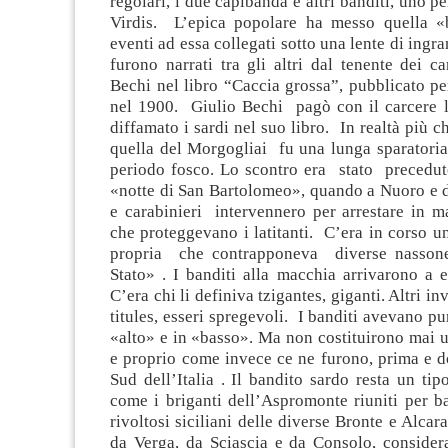
regolari, i due capibanda e altri banditi, uno p
Virdis. L’epica popolare ha messo quella «b
eventi ad essa collegati sotto una lente di ingra
furono narrati tra gli altri dal tenente dei ca
Bechi nel libro “Caccia grossa”, pubblicato pe
nel 1900. Giulio Bechi pagò con il carcere l
diffamato i sardi nel suo libro. In realtà più c
quella del Morgogliai fu una lunga sparatoria
periodo fosco. Lo scontro era stato precedu
«notte di San Bartolomeo», quando a Nuoro e d
e carabinieri intervennero per arrestare in m
che proteggevano i latitanti. C’era in corso u
propria che contrapponeva diverse nasson
Stato» . I banditi alla macchia arrivarono a e
C’era chi li definiva tzigantes, giganti. Altri i
titules, esseri spregevoli. I banditi avevano pu
«alto» e in «basso». Ma non costituirono mai 
e proprio come invece ce ne furono, prima e d
Sud dell’Italia . Il bandito sardo resta un ti
come i briganti dell’Aspromonte riuniti per b
rivoltosi siciliani delle diverse Bronte e Alcara
da Verga, da Sciascia e da Consolo, considera