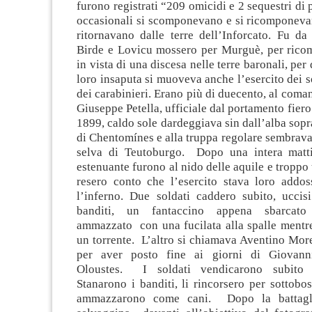
furono registrati “209 omicidi e 2 sequestri di
occasionali si scomponevano e si ricomponeva
ritornavano dalle terre dell’Inforcato. Fu d
Birde e Lovicu mossero per Murguè, per ricom
in vista di una discesa nelle terre baronali, pe
loro insaputa si muoveva anche l’esercito dei so
dei carabinieri. Erano più di duecento, al coma
Giuseppe Petella, ufficiale dal portamento fiero.
1899, caldo sole dardeggiava sin dall’alba sopra
di Chentomínes e alla truppa regolare sembrava 
selva di Teutoburgo. Dopo una intera matti
estenuante furono al nido delle aquile e troppo t
resero conto che l’esercito stava loro addo
l’inferno. Due soldati caddero subito, uccis
banditi, un fantaccino appena sbarcato
ammazzato con una fucilata alla spalle mentre
un torrente. L’altro si chiamava Aventino Mor
per aver posto fine ai giorni di Giovan
Oloustes. I soldati vendicarono subito 
Stanarono i banditi, li rincorsero per sottobos
ammazzarono come cani. Dopo la battagli