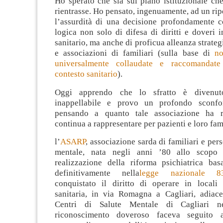
Ho sperato che sia sul piano istituzionale che
rientrasse. Ho pensato, ingenuamente, ad un ri
l’assurdità di una decisione profondamente c
logica non solo di difesa di diritti e doveri 
sanitario, ma anche di proficua alleanza strateg
e associazioni di familiari (sulla base di
no
universalmente collaudate e raccomandat
contesto sanitario
).
Oggi apprendo che lo sfratto è divenuto
inappellabile e provo un profondo sconfort
pensando a quanto tale associazione ha r
continua a rappresentare per pazienti e loro fami
l’
ASARP
, associazione sarda di familiari e per
mentale, nata negli anni ’80 allo scopo 
realizzazione della riforma psichiatrica basa
definitivamente nella
legge nazionale 83
conquistato il diritto di operare in locali d
sanitaria, in via Romagna a Cagliari, adiac
Centri di Salute Mentale di Cagliari n
riconoscimento doveroso faceva seguito 