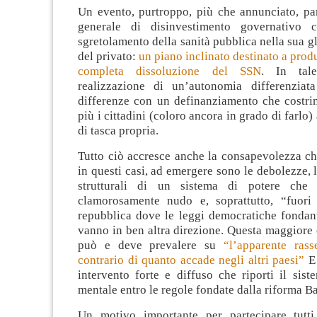
Un evento, purtroppo, più che annunciato, par
generale di disinvestimento governativo 
sgretolamento della sanità pubblica nella sua gl
del privato:
un piano inclinato destinato a produ
completa dissoluzione del SSN
. In tale
realizzazione di un’autonomia differenziat
differenze con un definanziamento che costri
più i cittadini (coloro ancora in grado di farlo)
di tasca propria.
Tutto ciò accresce anche la consapevolezza c
in questi casi, ad emergere sono le debolezze, l
strutturali di un sistema di potere che
clamorosamente nudo e, soprattutto, “fuori
repubblica dove le leggi democratiche fondant
vanno in ben altra direzione. Questa maggiore
può e deve prevalere su
“l’apparente ras
contrario di quanto accade negli altri paesi”
E 
intervento forte e diffuso che riporti il sist
mentale entro le regole fondate dalla riforma Ba
Un motivo importante per partecipare tutti