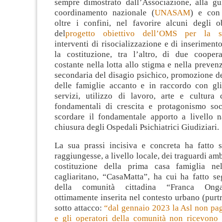
sempre dimostrato dall’Associazione, alla gu
coordinamento nazionale (
UNASAM
) e con 
oltre i confini, nel favorire alcuni degli ob
del
progetto obiettivo dell’OMS per la s
interventi di risocializzazione e di inserimento
la costituzione, tra l’altro, di due cooper
costante nella lotta allo stigma e nella preven
secondaria del disagio psichico, promozione d
delle famiglie accanto e in raccordo con gl
servizi, utilizzo di lavoro, arte e cultura
fondamentali di crescita e protagonismo so
scordare il fondamentale apporto a livello n
chiusura degli Ospedali Psichiatrici Giudiziari.
La sua prassi incisiva e concreta ha fatto
raggiungesse, a livello locale, dei traguardi ambit
costituzione della prima casa famiglia ne
cagliaritano, “CasaMatta”, ha cui ha fatto se
della comunità cittadina “Franca Onga
ottimamente inserita nel contesto urbano (pur
sotto attacco:
“dal gennaio 2023 la Asl non pag
e gli operatori della comunità non ricevono l