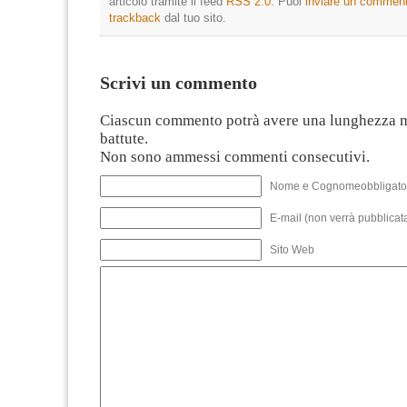
articolo tramite il feed
RSS 2.0
. Puoi
inviare un commen
trackback
dal tuo sito.
Scrivi un commento
Ciascun commento potrà avere una lunghezza 
battute.
Non sono ammessi commenti consecutivi.
Nome e Cognomeobbligato
E-mail (non verrà pubblicata
Sito Web