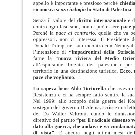
appello è importante e prezioso perché
chiedi
riconosca
senza indugio
lo Stato di Palestina
.
Senza il valore del
diritto internazionale
e d
contro ogni fascismo, non ci può essere
pace p
Perché la
pace al contrario
, quella che va b
oppressori, non ci interessa. Il Presidente d
Donald Trump, nel suo incontro con Netanyahu
l’intenzione di
“impadronirsi della Strisci
farne la
“nuova riviera del Medio Orien
all’espulsione forzata dei palestinesi per
territorio in una destinazione turistica.
Ecco, 
pace che vogliamo
.
Lo sapeva bene Aldo Tortorella
che aveva co
Resistenza e ci ha sempre fatto sentire la sua
Nel 1999: allo scoppio della guerra del Ko
sostegno del governo D’Alema, scrisse una lette
dei Ds Walter Veltroni, dando le dimission
direttivo del partito
“per il radicale dissenso 
dato alla guerra, che andava e va condannat
di vista”
. E ancora negli ultimi mesi del