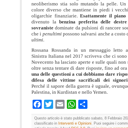
neoliberismo stia solo mutando la pelle. Un 
colore diverso che mantiene in piedi i vecchi
oligarchie finanziarie.
Esattamente il piano
divenuto la
benzina preferita delle destre
sovraniste
dominate da pulsioni di rancore soc
che i
penultimi
possono salvarsi anche a costo di
ultimi
.
Rossana Rossanda in un messaggio letto a
Sinistra Italiana nel 2017 scriveva che ci sono 
Novecento ha lasciato aperte e sulle quali non 
oltre senza tentare di dare risposte, fino ad or
una delle questioni a cui dobbiamo dare rispo
difesa delle vittime sacrificali dei signor
Perché il sapore della guerra è uguale, ovunque
Palestina, in Kurdistan e nello Yemen.
Facebook
Twitter
Email
WhatsApp
Condividi
Questo articolo è stato pubblicato sabato, 8 Febbraio 20
classificato in
Interventi e Opinioni
. Puoi seguire i comm