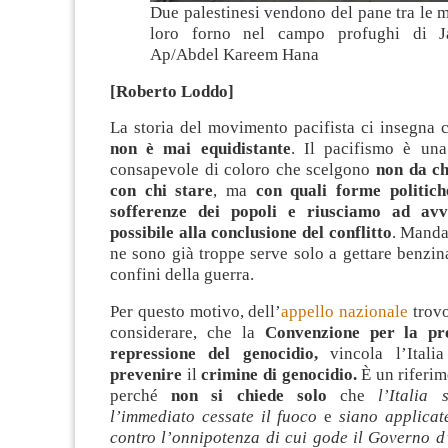
Due palestinesi vendono del pane tra le m
loro forno nel campo profughi di J
Ap/Abdel Kareem Hana
[Roberto Loddo]
La storia del movimento pacifista ci insegna
non è mai equidistante
. Il pacifismo è una 
consapevole di coloro che scelgono
non da ch
con chi stare
, ma
con quali forme politich
sofferenze dei popoli e riusciamo ad avvi
possibile alla conclusione del conflitto
. Manda
ne sono già troppe serve solo a gettare benzina
confini della guerra.
Per questo motivo, dell’
appello nazionale
trovo
considerare, che la
Convenzione per la pr
repressione del genocidio,
vincola l’Ital
prevenire
il
crimine di genocidio.
È un riferim
perché
non si chiede solo
che
l’Italia
l’immediato cessate il fuoco
e
siano applicat
contro l’onnipotenza di cui gode il Governo d