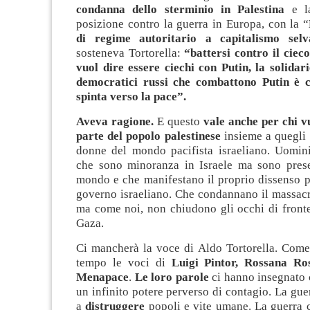
condanna dello sterminio in Palestina
e la
posizione contro la guerra in Europa, con la “
di regime autoritario a capitalismo selv
sosteneva Tortorella:
“battersi contro il ciec
vuol dire essere ciechi con Putin, la solidar
democratici russi che combattono Putin è c
spinta verso la pace”.
Aveva ragione.
E questo
vale anche per chi v
parte del popolo palestinese
insieme a quegli 
donne del mondo pacifista israeliano. Uomin
che sono minoranza in Israele ma sono presen
mondo e che manifestano il proprio dissenso p
governo israeliano. Che condannano il massacr
ma come noi, non chiudono gli occhi di fronte
Gaza.
Ci mancherà la voce di Aldo Tortorella. Com
tempo le voci di
Luigi Pintor, Rossana Ro
Menapace
.
Le loro parole
ci hanno insegnato 
un infinito potere perverso di contagio. La guer
a
distruggere
popoli e vite umane. La guerra