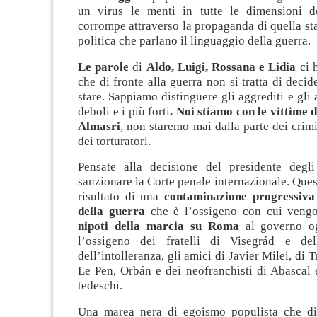
un virus le menti in tutte le dimensioni de
corrompe attraverso la propaganda di quella st
politica che parlano il linguaggio della guerra.
Le parole
di
Aldo, Luigi, Rossana e Lidia
ci 
che di fronte alla guerra non si tratta di decid
stare. Sappiamo distinguere gli aggrediti e gli 
deboli e i più forti
. Noi stiamo con le vittime
Almasri
, non staremo mai dalla parte dei crimi
dei torturatori.
Pensate alla decisione del presidente degli
sanzionare la Corte penale internazionale. Quest
risultato di una
contaminazione progressiva 
della guerra
che è l’ossigeno con cui veng
nipoti della marcia su Roma
al governo og
l’ossigeno dei fratelli di Visegrád e dell
dell’intolleranza, gli amici di Javier Milei, di
Le Pen, Orbán e dei neofranchisti di Abascal 
tedeschi.
Una marea nera di egoismo populista che di