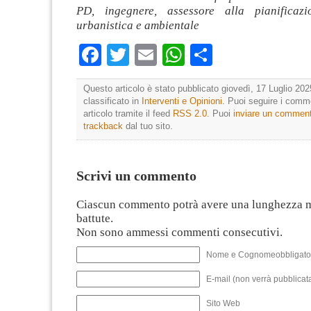
PD, ingegnere, assessore alla pianificazio
urbanistica e ambientale
Facebook
Twitter
Email
WhatsApp
Condividi
Questo articolo è stato pubblicato giovedì, 17 Luglio 202
classificato in
Interventi e Opinioni
. Puoi seguire i comm
articolo tramite il feed
RSS 2.0
. Puoi
inviare un commen
trackback
dal tuo sito.
Scrivi un commento
Ciascun commento potrà avere una lunghezza 
battute.
Non sono ammessi commenti consecutivi.
Nome e Cognomeobbligato
E-mail (non verrà pubblicata
Sito Web