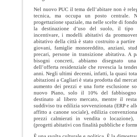
Nel nuovo PUC il tema dell’abitare non è rele
tecnica, ma occupa un posto centrale. N
progettazione spaziale, ma nelle scelte di fond
la destinazione d’uso del suolo, il tipo 
incentivare, i modelli abitativi da promuover
abitativo della città è stato costruito a partire 
giovani, famiglie monoreddito, anziani, stude
precari, persone in transizione abitativa. A p
bisogni concreti, abbiamo disegnato una
dell’offerta residenziale che rovescia la tende
anni. Negli ultimi decenni, infatti, la quasi tot
abitazioni a Cagliari è stata prodotta dal merca
aumento dei prezzi e una forte esclusione soc
nuovo Piano, solo il 10% del fabbisogno
destinato al libero mercato, mentre il res
suddiviso tra edilizia sovvenzionata (ERP e all
affitto a canone sociale), edilizia convenziona
prezzi calmierati in vendita o locazione),
(progetti abitativi con finalità pubbliche e form
È una svolta culturale e politica. È la dimostr