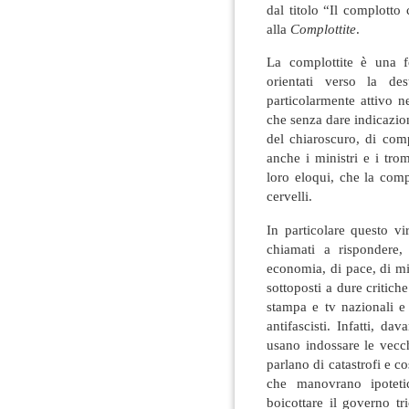
dal titolo “Il complotto
alla
Complottite
.
La complottite è una f
orientati verso la des
particolarmente attivo n
che senza dare indicazion
del chiaroscuro, di com
anche i ministri e i tr
loro eloqui, che la comp
cervelli.
In particolare questo v
chiamati a rispondere,
economia, di pace, di mig
sottoposti a dure critiche
stampa e tv nazionali e 
antifascisti. Infatti, da
usano indossare le vecch
parlano di catastrofi e co
che manovrano ipotetic
boicottare il governo t