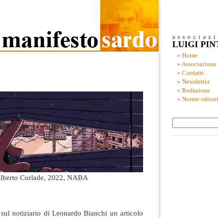
associaz
LUIGI PI
Home
Associazione
Contatti
Newsletter
Redazione
Norme editori
i Alberto Corlade, 2022, NABA
 sul notiziario di Leonardo Bianchi un articolo