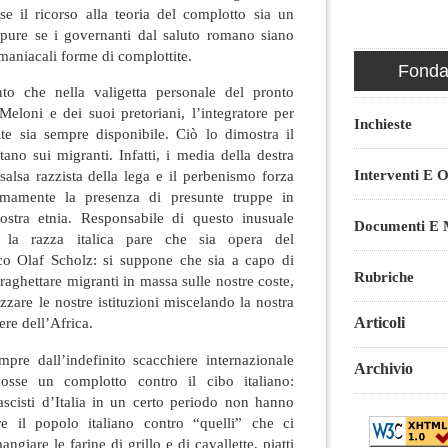
se il ricorso alla teoria del complotto sia un
oppure se i governanti dal saluto romano siano
 maniacali forme di complottite.
Fondaz
o che nella valigetta personale del pronto
 Meloni e dei suoi pretoriani, l’integratore per
Inchieste
ite sia sempre disponibile. Ciò lo dimostra il
no sui migranti. Infatti, i media della destra
Interventi E O
salsa razzista della lega e il perbenismo forza
ermamente la presenza di presunte truppe in
stra etnia. Responsabile di questo inusuale
Documenti E M
 la razza italica pare che sia opera del
co Olaf Scholz: si suppone che sia a capo di
Rubriche
 traghettare migranti in massa sulle nostre coste,
zzare le nostre istituzioni miscelando la nostra
Articoli
ere dell’Africa.
pre dall’indefinito scacchiere internazionale
Archivio
sse un complotto contro il cibo italiano:
 fascisti d’Italia in un certo periodo non hanno
re il popolo italiano contro “quelli” che ci
giare le farine di grillo e di cavallette, piatti