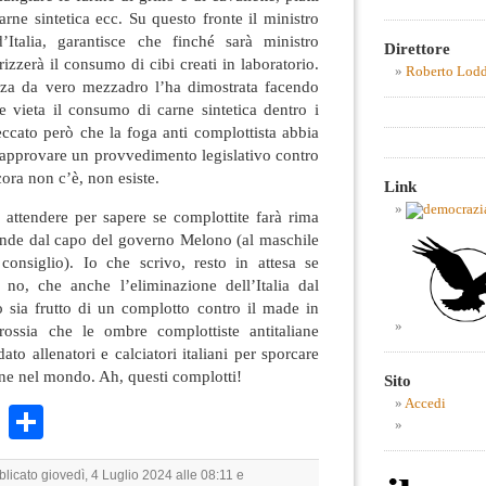
arne sintetica ecc. Su questo fronte il ministro
’Italia, garantisce che finché sarà ministro
Direttore
rizzerà il consumo di cibi creati in laboratorio.
Roberto Lod
genza da vero mezzadro l’ha dimostrata facendo
 vieta il consumo di carne sintetica dentro i
eccato però che la foga anti complottista abbia
re approvare un provvedimento legislativo contro
cora non c’è, non esiste.
Link
 attendere per sapere se complottite farà rima
pende dal capo del governo Melono (al maschile
consiglio). Io che scrivo, resto in attesa se
no, che anche l’eliminazione dell’Italia dal
o sia frutto di un complotto contro il made in
ossia che le ombre complottiste antitaliane
ato allenatori e calciatori italiani per sporcare
ine nel mondo. Ah, questi complotti!
Sito
Accedi
k
r
ail
WhatsApp
Condividi
blicato giovedì, 4 Luglio 2024 alle 08:11 e