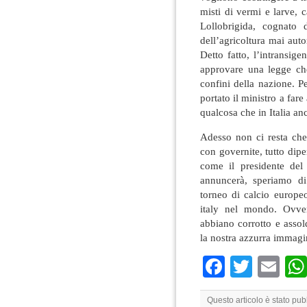
misti di vermi e larve, c
Lollobrigida, cognato d
dell’agricoltura mai auto
Detto fatto, l’intransi
approvare una legge che
confini della nazione. P
portato il ministro a fa
qualcosa che in Italia an
Adesso non ci resta che
con governite, tutto di
come il presidente del 
annuncerà, speriamo di 
torneo di calcio europe
italy nel mondo. Ovver
abbiano corrotto e assold
la nostra azzurra immag
Faceboo
Twitte
Em
Questo articolo è stato pub