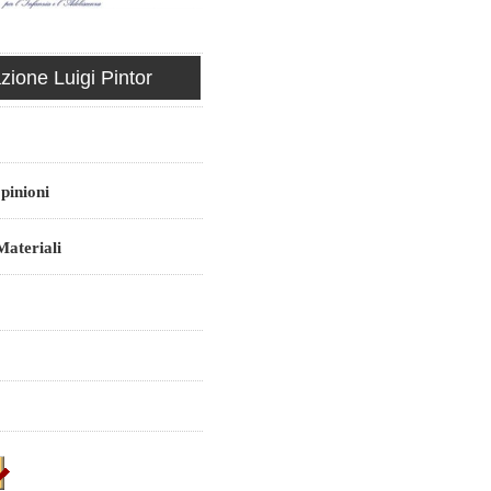
ione Luigi Pintor
pinioni
ateriali