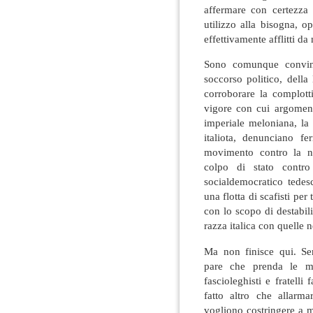
affermare con certezza 
utilizzo alla bisogna, 
effettivamente afflitti da
Sono comunque convint
soccorso politico, della
corroborare la complott
vigore con cui argomenta
imperiale meloniana, la 
italiota, denunciano f
movimento contro la no
colpo di stato contro
socialdemocratico tedes
una flotta di scafisti per
con lo scopo di destabili
razza italica con quelle n
Ma non finisce qui. Sem
pare che prenda le mo
fascioleghisti e fratelli
fatto altro che allarma
vogliono costringere a man