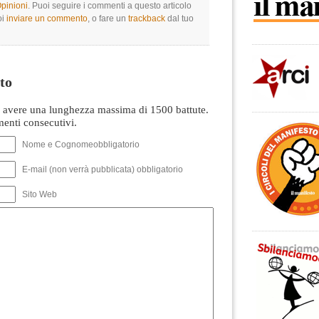
Opinioni
. Puoi seguire i commenti a questo articolo
oi
inviare un commento
, o fare un
trackback
dal tuo
to
avere una lunghezza massima di 1500 battute.
nti consecutivi.
Nome e Cognomeobbligatorio
E-mail (non verrà pubblicata) obbligatorio
Sito Web