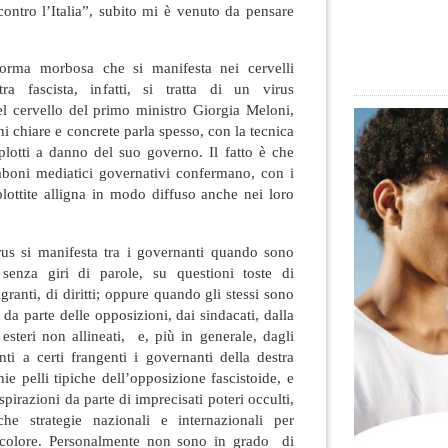
 contro l’Italia”, subito mi è venuto da pensare
orma morbosa che si manifesta nei cervelli
tra fascista, infatti, si tratta di un virus
el cervello del primo ministro Giorgia Meloni,
i chiare e concrete parla spesso, con la tecnica
plotti a danno del suo governo. Il fatto è che
omboni mediatici governativi confermano, con i
lottite alligna in modo diffuso anche nei loro
irus si manifesta tra i governanti quando sono
 senza giri di parole, su questioni toste di
ranti, di diritti; oppure quando gli stessi sono
 da parte delle opposizioni, dai sindacati, dalla
esteri non allineati, e, più in generale, dagli
vanti a certi frangenti i governanti della destra
ie pelli tipiche dell’opposizione fascistoide, e
spirazioni da parte di imprecisati poteri occulti,
he strategie nazionali e internazionali per
ricolore. Personalmente non sono in grado di