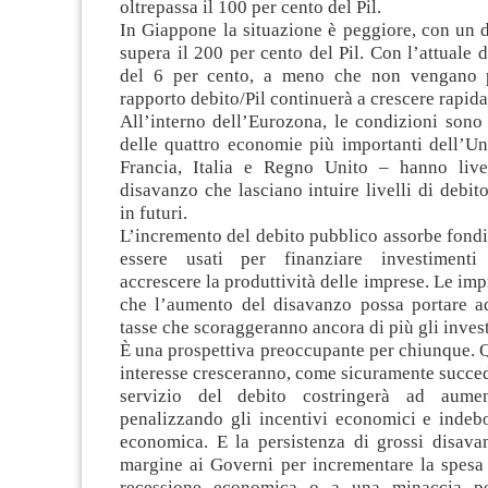
oltrepassa il 100 per cento del Pil.
In Giappone la situazione è peggiore, con un 
supera il 200 per cento del Pil. Con l’attuale
del 6 per cento, a meno che non vengano p
rapporto debito/Pil continuerà a crescere rapid
All’interno dell’Eurozona, le condizioni sono
delle quattro economie più importanti dell’U
Francia, Italia e Regno Unito – hanno live
disavanzo che lasciano intuire livelli di debito
in futuri.
L’incremento del debito pubblico assorbe fond
essere usati per finanziare investimenti 
accrescere la produttività delle imprese. Le im
che l’aumento del disavanzo possa portare a
tasse che scoraggeranno ancora di più gli inves
È una prospettiva preoccupante per chiunque. Q
interesse cresceranno, come sicuramente succede
servizio del debito costringerà ad aumen
penalizzando gli incentivi economici e indebo
economica. E la persistenza di grossi disava
margine ai Governi per incrementare la spesa 
recessione economica o a una minaccia pe