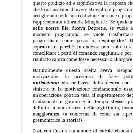
questo giudizio ed è significativa la risposta c
che lo accusavano di avere stravolto il programm
accogliendo nella sua coalizione persone e propo
rappresentata allora da Minghetti:
“Se qualcu
nelle nostre file, diceva Depretis, se vuole 
modesto programma, se vuole trasformars
progressista, come posso io respingerlo?”. G
soprattutto perché intendeva non solo tut
consolidare i posti di comando raggiunti; e per
risultato capiva come fosse necessario allargare
Naturalmente questa scelta aveva bisogn
motivazione: la presenza di forze pol
antisistema
sia nell’area della destra che 
sinistra fu la motivazione fondamentale usa
un’operazione politica tesa al superamento de
tradizionali e garantire al tempo stesso qu
definita la nuova area della legittimità, in
maggioranza, (a conferma di come sia ripeti
premonitrice la storia!).
Così, con l’uso strumentale di parole risonant