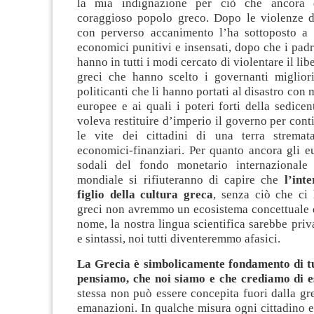
la mia indignazione per ciò che ancora 
coraggioso popolo greco.
Dopo le violenze d
con perverso accanimento l’ha sottoposto a
economici punitivi e insensati, dopo che i pad
hanno in tutti i modi cercato di violentare il lib
greci che hanno scelto i governanti miglior
politicanti che li hanno portati al disastro con
europee e ai quali i poteri forti della sedice
voleva restituire d’imperio il governo per cont
le vite dei cittadini di una terra stremat
economici-finanziari. Per quanto ancora gli eu
sodali del fondo monetario internazionale
mondiale si rifiuteranno di capire che
l’inte
figlio della cultura greca
, senza ciò che ci
greci non avremmo un ecosistema concettuale 
nome, la nostra lingua scientifica sarebbe pri
e sintassi, noi tutti diventeremmo afasici.
La Grecia è simbolicamente fondamento di tu
pensiamo, che noi siamo e che crediamo di e
stessa non può essere concepita fuori dalla gre
emanazioni. In qualche misura ogni cittadino 