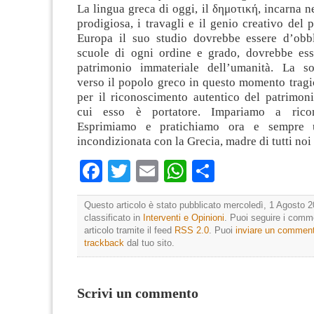
La lingua greca di oggi, il δημοτική, incarna n
prodigiosa, i travagli e il genio creativo del 
Europa il suo studio dovrebbe essere d’obbl
scuole di ogni ordine e grado, dovrebbe ess
patrimonio immateriale dell’umanità. La sol
verso il popolo greco in questo momento tragi
per il riconoscimento autentico del patrimoni
cui esso è portatore. Impariamo a ricon
Esprimiamo e pratichiamo ora e sempre u
incondizionata con la Grecia, madre di tutti noi
Facebook
Twitter
Email
WhatsApp
Condividi
Questo articolo è stato pubblicato mercoledì, 1 Agosto 2
classificato in
Interventi e Opinioni
. Puoi seguire i comm
articolo tramite il feed
RSS 2.0
. Puoi
inviare un commen
trackback
dal tuo sito.
Scrivi un commento