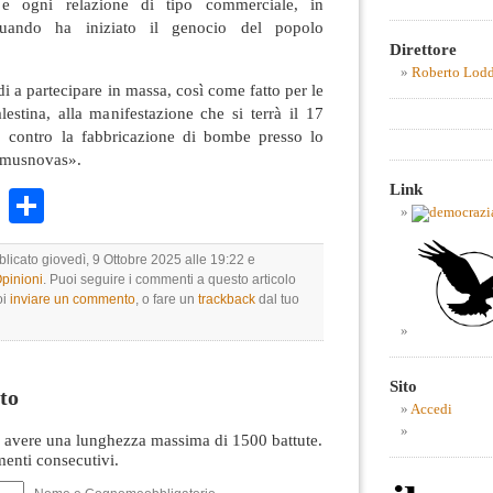
e e ogni relazione di tipo commerciale, in
uando ha iniziato il genocio del popolo
Direttore
Roberto Lod
di a partecipare in massa, così come fatto per le
lestina, alla manifestazione che si terrà il 17
, contro la fabbricazione di bombe presso lo
omusnovas».
Link
k
r
ail
WhatsApp
Condividi
blicato giovedì, 9 Ottobre 2025 alle 19:22 e
Opinioni
. Puoi seguire i commenti a questo articolo
oi
inviare un commento
, o fare un
trackback
dal tuo
Sito
to
Accedi
avere una lunghezza massima di 1500 battute.
nti consecutivi.