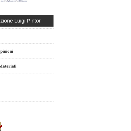
ione Luigi Pintor
pinioni
ateriali