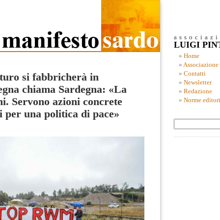
associaz
LUIGI PI
Home
Associazione
Contatti
turo si fabbricherà in
Newsletter
egna chiama Sardegna: «La
Redazione
i. Servono azioni concrete
Norme editori
i per una politica di pace»