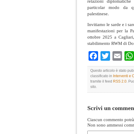
relazioni diplomatich
particolar modo da q
palestinese.
Invitiamo le sarde e i sar
manifestazioni per la Pa
ottobre 2025 a Cagliari
stabilimento RWM di D
Faceboo
Twitte
Em
Questo articolo è stato pub
classificato in
Interventi e 
tramite il feed
RSS 2.0
. Pu
sito.
Scrivi un commen
Ciascun commento potrà 
Non sono ammessi comme