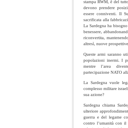
stampa RWM, è del tutto 
devono prendere posizi
essere conniventi. Il 
sacrificata alla fabbric
La Sardegna ha bisogno 
benessere, abbandonand
riconvertita, mantenendo
altresì, nuove prospettive
Queste armi saranno util
popolazioni inermi. I p
mentre l’area divent
partecipazione NATO all
La Sardegna vuole leg
complesso militare israe
sua azione?
Sardegna chiama Sarde
ulteriore approfondiment
guerra e del legame co
contro l’umanità con i