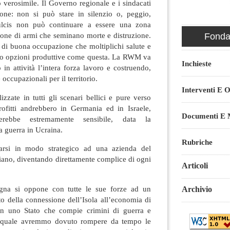
verosimile. Il Governo regionale e i sindacati
one: non si può stare in silenzio o, peggio,
Sulcis non può continuare a essere una zona
azione di armi che seminano morte e distruzione.
Fondaz
di buona occupazione che moltiplichi salute e
o opzioni produttive come questa. La RWM va
Inchieste
 in attività l’intera forza lavoro e costruendo,
 occupazionali per il territorio.
Interventi E O
izzate in tutti gli scenari bellici e pure verso
rofitti andrebbero in Germania ed in Israele,
Documenti E M
erebbe estremamente sensibile, data la
a guerra in Ucraina.
Rubriche
arsi in modo strategico ad una azienda del
liano, diventando direttamente complice di ogni
Articoli
gna si oppone con tutte le sue forze ad un
Archivio
o della connessione dell’Isola all’economia di
n uno Stato che compie crimini di guerra e
l quale avremmo dovuto rompere da tempo le