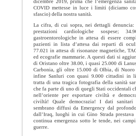
dicembre 2019, prima che l’emergenza sanita
COVID mettesse in luce i limiti (diciamo co
sfascio) della nostra sanità.
La cifra, di cui sopra, nei dettagli denuncia
prestazioni cardiologiche sospese; 34.
gastroentorologiche in attesa di essere compl
pazienti in lista d’attesa dai reparti di ocul
77.021 in attesa di risonanze magnetiche, T
ed ecografie mammarie. A questi dati si aggiu
di Oristano oltre 38.00, i quasi 25.000 di Lanus
Carbonia, gli oltre 15.000 di Olbia, di Nuoro
infine Sanluri con quasi 9.000 cittadini in li
tratta di una tragica fotografia della sanità sa
che fa parte di uno di quegli Stati occidentali 
nell’oriente per esportare civiltà e democ
civiltà! Quale democrazia! I dati sanitari 
sembrano diffusi da Emergency dal profondo
dall’Iraq, luoghi in cui Gino Strada prestava
continua emergenza sotto le tende, nei campi 
guerre.