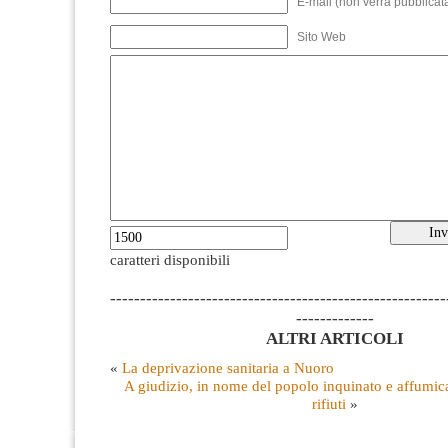
E-mail (non verrà pubblicata
Sito Web
caratteri disponibili
--------------------------------------------------------
-------------
ALTRI ARTICOLI
«
La deprivazione sanitaria a Nuoro
A giudizio, in nome del popolo inquinato e affumica
rifiuti
»