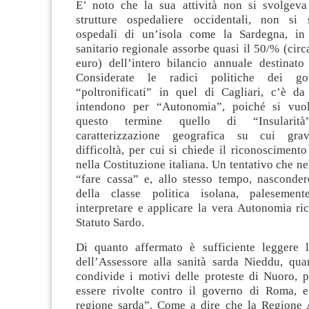
E’ noto che la sua attività non si svolgev
strutture ospedaliere occidentali, non si 
ospedali di un’isola come la Sardegna, in 
sanitario regionale assorbe quasi il 50/% (circa
euro) dell’intero bilancio annuale destinato 
Considerate le radici politiche dei gov
“poltronificati” in quel di Cagliari, c’è da
intendono per “Autonomia”, poiché si vuol
questo termine quello di “Insularit
caratterizzazione geografica su cui gra
difficoltà, per cui si chiede il riconoscimento 
nella Costituzione italiana. Un tentativo che ne
“fare cassa” e, allo stesso tempo, nasconder
della classe politica isolana, palesemen
interpretare e applicare la vera Autonomia ri
Statuto Sardo.
Di quanto affermato è sufficiente leggere l
dell’Assessore alla sanità sarda Nieddu, qu
condivide i motivi delle proteste di Nuoro, 
essere rivolte contro il governo di Roma, 
regione sarda”. Come a dire che la Regione