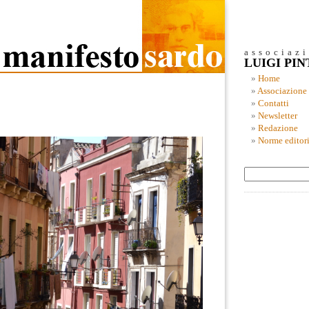
associaz
LUIGI PI
Home
Associazione
Contatti
Newsletter
Redazione
Norme editori