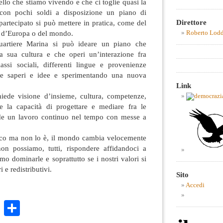
ello che stiamo vivendo e che ci toglie quasi la
 con pochi soldi a disposizione un piano di
Direttore
 partecipato si può mettere in pratica, come del
tà d’Europa o del mondo.
Roberto Lod
uartiere Marina si può ideare un piano che
la sua cultura e che operi un’interazione fra
classi sociali, differenti lingue e provenienze
ne saperi e idee e sperimentando una nuova
Link
iede visione d’insieme, cultura, competenze,
te la capacità di progettare e mediare fra le
ede un lavoro continuo nel tempo con messe a
ico ma non lo è, il mondo cambia velocemente
on possiamo, tutti, rispondere affidandoci a
mo dominarle e soprattutto se i nostri valori si
 e redistributivi.
Sito
Accedi
k
r
ail
WhatsApp
Condividi