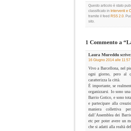
Questo articolo è stato pu
classificato in
Interventi e 
tramite il feed
RSS 2.0
. Pu
sito.
1 Commento a “L
Laura Mureddu
scrive
16 Giugno 2014 alle 11:57
Vivo a Barcellona, nel pie
ogni giorno, pero al 
caratterizza la città.
È importante, se realmente
organizzarsi. Io sono una
Barrio Gotico, e sono tot
e partecipare alla creazi
maniera collettiva pe
dall’Assemblea dei Barrio
etc per poter avere un mo
che si adatti alla realtà d