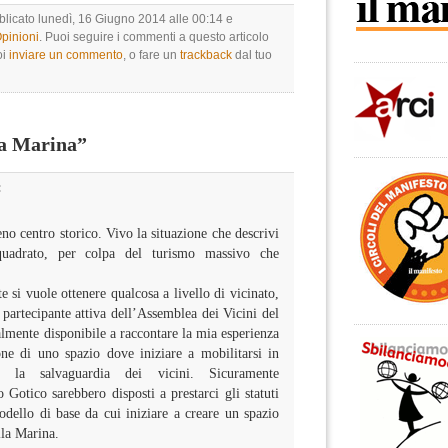
bblicato lunedì, 16 Giugno 2014 alle 00:14 e
Opinioni
. Puoi seguire i commenti a questo articolo
oi
inviare un commento
, o fare un
trackback
dal tuo
a Marina”
:
no centro storico. Vivo la situazione che descrivi
quadrato, per colpa del turismo massivo che
 si vuole ottenere qualcosa a livello di vicinato,
 partecipante attiva dell’Assemblea dei Vicini del
almente disponibile a raccontare la mia esperienza
one di uno spazio dove iniziare a mobilitarsi in
r la salvaguardia dei vicini. Sicuramente
 Gotico sarebbero disposti a prestarci gli statuti
dello di base da cui iniziare a creare un spazio
ella Marina.