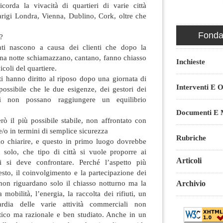
ricorda la vivacità di quartieri di varie città
arigi Londra, Vienna, Dublino, Cork, oltre che
Fondaz
?
anti nascono a causa dei clienti che dopo la
iena notte schiamazzano, cantano, fanno chiasso
Inchieste
icoli del quartiere.
i hanno diritto al riposo dopo una giornata di
Interventi E O
possibile che le due esigenze, dei gestori dei
ti non possano raggiungere un equilibrio
Documenti E M
rò il più possibile stabile, non affrontato con
o in termini di semplice sicurezza
Rubriche
io chiarire, e questo in primo luogo dovrebbe
 solo, che tipo di città si vuole proporre ai
Articoli
ci si deve confrontare. Perché l’aspetto più
sto, il coinvolgimento e la partecipazione dei
e non riguardano solo il chiasso notturno ma la
Archivio
la mobilità, l’energia, la raccolta dei rifiuti, un
rdia delle varie attività commerciali non
stico ma razionale e ben studiato. Anche in un