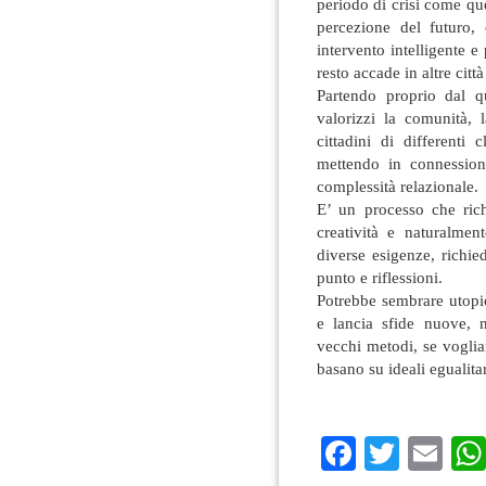
periodo di crisi come qu
percezione del futuro,
intervento intelligente e
resto accade in altre cit
Partendo proprio dal q
valorizzi la comunità, 
cittadini di differenti 
mettendo in connessio
complessità relazionale.
E’ un processo che rich
creatività e naturalmen
diverse esigenze, richi
punto e riflessioni.
Potrebbe sembrare utop
e lancia sfide nuove, n
vecchi metodi, se voglia
basano su ideali egualitari
Faceboo
Twitte
Em