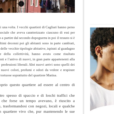
di una volta.
I vecchi quartieri di Cagliari hanno perso
ciale che aveva caratterizzato ciascuno di essi per
 a partire dal secondo dopoguerra in poi il tessuto si è
ultimi decenni poi gli abitanti sono in parte cambiati,
 delle vecchie tipologie abitative, ispirati al guadagno
e della collettività
, hanno avuto come risultato
nti e l’arrivo di nuovi, in gran parte appartenenti alla
 professioni liberali. Altri nuovi arrivi sono quelli dei
nuovi colori, profumi e odori da vedere e respirare
e tortuose soprattutto del quartiere Marina.
oprio questo quartiere ad essere al centro di
tro spesso di spaccio e di loschi traffici che
o che forse un tempo avevano, è riuscito a
 trasformandosi con negozi, locali e qualche
 un quartiere vivo che, pur mantenendo le sue