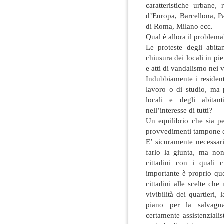
caratteristiche urbane, 
d’Europa, Barcellona, P
di Roma, Milano ecc.
Qual è allora il problema
Le proteste degli abit
chiusura dei locali in p
e atti di vandalismo nei v
Indubbiamente i resident
lavoro o di studio, ma 
locali e degli abitan
nell’interesse di tutti?
Un equilibrio che sia pe
provvedimenti tampone e/
E’ sicuramente necessar
farlo la giunta, ma non
cittadini con i quali 
importante è proprio que
cittadini alle scelte ch
vivibilità dei quartieri, 
piano per la salvagua
certamente assistenziali