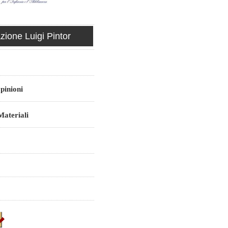
ione Luigi Pintor
pinioni
ateriali