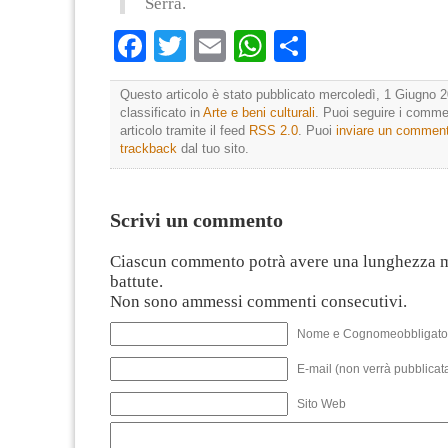
Serra.
Facebook
Twitter
Email
WhatsApp
Condividi
Questo articolo è stato pubblicato mercoledì, 1 Giugno 2
classificato in
Arte e beni culturali
. Puoi seguire i comme
articolo tramite il feed
RSS 2.0
. Puoi
inviare un commen
trackback
dal tuo sito.
Scrivi un commento
Ciascun commento potrà avere una lunghezza 
battute.
Non sono ammessi commenti consecutivi.
Nome e Cognomeobbligato
E-mail (non verrà pubblicata
Sito Web