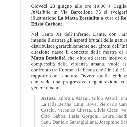
Giovedì 23 giugno alle ore 19:00 a Caglia
InVisibile
in Via Barcellona 75 si svolger
illustrazione
La Matta Bestialità
a cura di
Ro
Efisio Carbone
.
Nel Canto XI dell’Inferno, Dante, con
mat
intende illustrare gli aspetti brutali della nat
distribuisce gerarchicamente nei gironi dell’In
citazione nasce il concetto della mostra di 
Matta Bestialità
che, oltre ad essere motivo d
complessità della violenza umana, vuole es
confronto tra l’uomo e la bestia che è in lui e il
rapporto con la natura. Ovvero quella tendenza
che vede una progressiva degenerazione com
genere umano.
Artisti:
Giorgia Atzeni, Gildo Atzori, Em
La Fille Bertha, Luigi Bove, Piercarlo Car
Casciu, Veronica Chessa, Silvia Ciccu, V
Otto Gabos, Ilaria Gorgoni, Laura Saddi
Sani, Daniele Santagiuliana, Josephine Sa