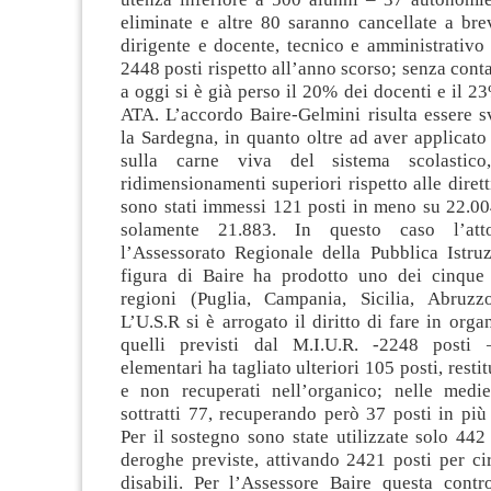
eliminate e altre 80 saranno cancellate a bre
dirigente e docente, tecnico e amministrativo 
2448 posti rispetto all’anno scorso; senza cont
a oggi si è già perso il 20% dei docenti e il 2
ATA. L’accordo Baire-Gelmini risulta essere s
la Sardegna, in quanto oltre ad aver applicato 
sulla carne viva del sistema scolastico
ridimensionamenti superiori rispetto alle dirett
sono stati immessi 121 posti in meno su 22.00
solamente 21.883. In questo caso l’att
l’Assessorato Regionale della Pubblica Istruz
figura di Baire ha prodotto uno dei cinque
regioni (Puglia, Campania, Sicilia, Abruzz
L’U.S.R si è arrogato il diritto di fare in orga
quelli previsti dal M.I.U.R. -2248 posti 
elementari ha tagliato ulteriori 105 posti, restit
e non recuperati nell’organico; nelle medi
sottratti 77, recuperando però 37 posti in più 
Per il sostegno sono state utilizzate solo 442
deroghe previste, attivando 2421 posti per ci
disabili. Per l’Assessore Baire questa contr