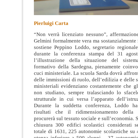
Pierluigi Carta
“Non verrà licenziato nessuno”, affermazione
Gelmini formalmente vera ma sostanzialmente f
sostiene Peppino Loddo, segretario regionale
durante la conferenza stampa del 31 agost
l’illustrazione della situazione
del sistema
formativo della Sardegna, pienamente coinvol
cuci ministeriale. La scuola Sarda dovrà affron
delle immissioni di ruolo, dell’edilizia e delle 
ministeriali evidenziano costantemente che gl
non studiano, sempre tralasciando lo sfacel
strutturale in cui versa l’apparato dell’istr
Durante la suddetta conferenza, Loddo ha
risultati che il ridimensionamento della r
procurerà sul tessuto sociale e sull’economia. S
chiusura 300 edifici scolastici considerati 
totale di 1631, 225 autonomie scolastiche su 
utenza inferiore a 500 alunni – 37 autonomie