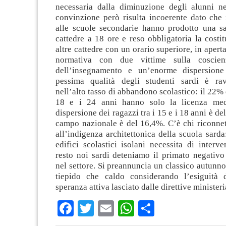
necessaria dalla diminuzione degli alunni nel
convinzione però risulta incoerente dato che i
alle scuole secondarie hanno prodotto una sa
cattedre a 18 ore e reso obbligatoria la costi
altre cattedre con un orario superiore, in apert
normativa con due vittime sulla coscien
dell’insegnamento e un’enorme dispersione 
pessima qualità degli studenti sardi è rav
nell’alto tasso di abbandono scolastico: il 22% 
18 e i 24 anni hanno solo la licenza medi
dispersione dei ragazzi tra i 15 e i 18 anni è d
campo nazionale è del 16,4%. C’è chi riconnett
all’indigenza architettonica della scuola sarda
edifici scolastici isolani necessita di interve
resto noi sardi deteniamo il primato negativo
nel settore. Si preannuncia un classico autunno 
tiepido che caldo considerando l’esiguità 
speranza attiva lasciato dalle direttive ministeri
Facebook
Twitter
Email
WhatsApp
Condividi