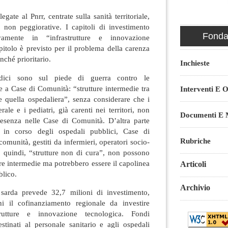
legate al Pnrr, centrate sulla sanità territoriale,
 non peggiorative. I capitoli di investimento
Fondaz
vamente in “infrastrutture e innovazione
itolo è previsto per il problema della carenza
nché prioritario.
Inchieste
edici sono sul piede di guerra contro le
re a Case di Comunità: “strutture intermedie tra
Interventi E O
 e quella ospedaliera”, senza considerare che i
ale e i pediatri, già carenti nei territori, non
Documenti E M
resenza nelle Case di Comunità. D’altra parte
 in corso degli ospedali pubblici, Case di
Rubriche
omunità, gestiti da infermieri, operatori socio-
i, quindi, “strutture non di cura”, non possono
ure intermedie ma potrebbero essere il capolinea
Articoli
blico.
Archivio
sarda prevede 32,7 milioni di investimento,
i il cofinanziamento regionale da investire
rutture e innovazione tecnologica. Fondi
stinati al personale sanitario e agli ospedali