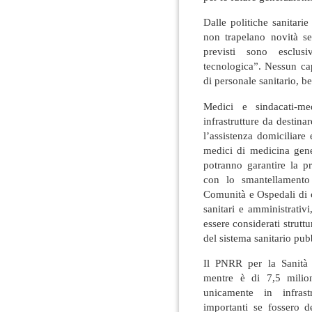
Dalle politiche sanitarie 
non trapelano novità se
previsti sono esclusi
tecnologica”. Nessun cap
di personale sanitario, be
Medici e sindacati-m
infrastrutture da destina
l’assistenza domiciliare
medici di medicina gener
potranno garantire la p
con lo smantellamento
Comunità e Ospedali di c
sanitari e amministrativ
essere considerati strutt
del sistema sanitario pub
Il PNRR per la Sanità 
mentre è di 7,5 milion
unicamente in infrast
importanti se fossero de