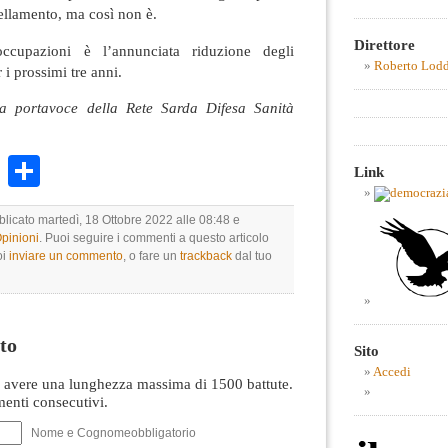
tellamento, ma così non è.
Direttore
ccupazioni è l’annunciata riduzione degli
Roberto Lod
 i prossimi tre anni.
a portavoce della Rete Sarda Difesa Sanità
k
r
ail
WhatsApp
Condividi
Link
blicato martedì, 18 Ottobre 2022 alle 08:48 e
Opinioni
. Puoi seguire i commenti a questo articolo
oi
inviare un commento
, o fare un
trackback
dal tuo
to
Sito
Accedi
avere una lunghezza massima di 1500 battute.
nti consecutivi.
Nome e Cognomeobbligatorio