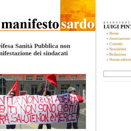
associaz
LUIGI PI
Home
Associazione
Contatti
ifesa Sanità Pubblica non
Newsletter
nifestazione dei sindacati
Redazione
Norme editori