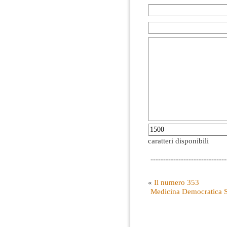
caratteri disponibili
------------------------------
«
Il numero 353
Medicina Democratica S