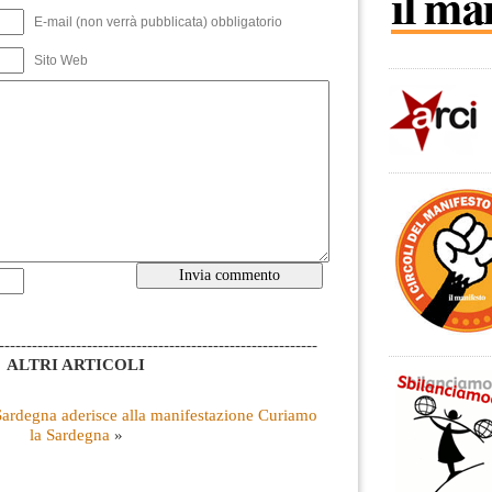
E-mail (non verrà pubblicata) obbligatorio
Sito Web
----------------------------------------------------------
ALTRI ARTICOLI
ardegna aderisce alla manifestazione Curiamo
la Sardegna
»