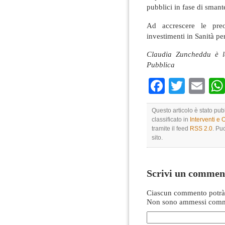
pubblici in fase di sman
Ad accrescere le preo
investimenti in Sanità per
Claudia Zuncheddu è l
Pubblica
Faceboo
Twitte
Em
Questo articolo è stato pub
classificato in
Interventi e 
tramite il feed
RSS 2.0
. Pu
sito.
Scrivi un commen
Ciascun commento potrà 
Non sono ammessi comme