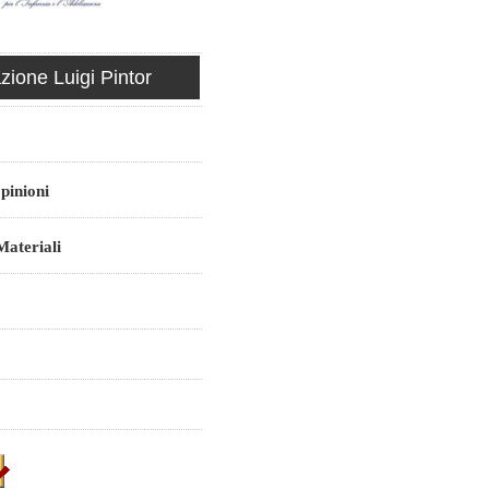
ione Luigi Pintor
pinioni
ateriali