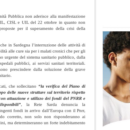
nità Pubblica non aderisce alla manifestazione
GIL, CISL e UIL del 22 ottobre in quanto non
proposte per il superamento della crisi della
che in Sardegna l’interruzione delle attività di
lità alle cure sia per i malati cronici che per gli
no urgente del sistema sanitario pubblico, dalla
edali pubblici, ai servizi sanitari territoriali.
sono prescindere dalla soluzione della grave
itario.
cati, che sollecitano
“la verifica del Piano di
ppo delle nuove strutture sul territorio rispetto
con attuazione e utilizzo dei fondi del PNRR e
isponibili”
, la Rete Sarda denuncia la
ngenti fondi in arrivo dall’Europa con il Pnrr,
odo corretto, non solo non risponderanno ai
tadini, ma determineranno un forte indebitamento
.