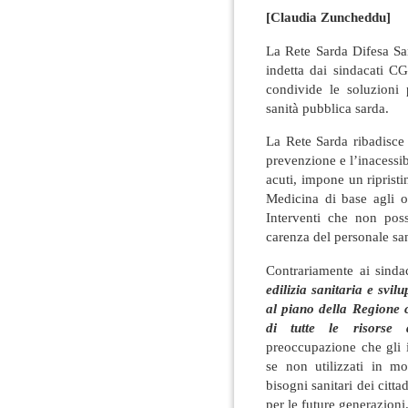
[Claudia Zuncheddu]
La Rete Sarda Difesa Sa
indetta dai sindacati C
condivide le soluzioni 
sanità pubblica sarda.
La Rete Sarda ribadisce 
prevenzione e l’inacessibi
acuti, impone un ripristi
Medicina di base agli osp
Interventi che non pos
carenza del personale san
Contrariamente ai sinda
edilizia sanitaria e svilu
al piano della Regione 
di tutte le risorse d
preoccupazione che gli i
se non utilizzati in m
bisogni sanitari dei cit
per le future generazioni