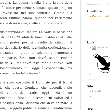
ovella. La buona novella è che la fine della
 fa non è per niente scontata, questo progetto
Direttore
 rovesciato nel suo contrario. Grazie alla
Roberto Lod
uenti l’ultima parola, quando nel Parlamento
scelte di revisione, spetta al popolo sovrano.
onsiderazioni di Raniero La Valle in occasione
 del 2005: “Cadute le linee di difesa del patto
Link
eno i pastori posti a presidio dei cittadini, il
o depositario della legittimità costituzionale e
ima istanza in grado di salvare la democrazia
ostro paese. Esso non dovrà semplicemente
one del 48, ma dovrà instaurarla di nuovo. Non
all’oscuramento cui oggi è condannata, ma
a come mai ha fatto finora.”
 è stato costituito il Comitato per il No al
Sito
le, che questo Comitato, che raccoglie i più
Accedi
ella cultura democratica, oggi inizia il suo
ttendo a fuoco il discorso sui valori ed i
a costituzionale, discorso che deve animare la
ioni, i soggetti politici e sindacali condurranno