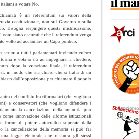
 italiani a votare No.
hiamati è un referendum sui valori della
razia costituzionale, non sul Governo o sulla
co. Bisogna respingere questa mistificazione,
el voto siano oscurati e che il referendum venga
ito volto ad acclamare un Capo politico.
 scritto a tutti i parlamentari invitando coloro
iforma e votano no ad impegnarsi a chiedere,
uto dopo la votazione finale, il referendum
ost, in modo che sia chiaro che si tratta di un
hiesto dall’opposizione per chiamare il popolo
antra del conflitto fra riformatori (che vogliono
ioni) e conservatori (che vogliono difendere i
 Solamente la cancellazione della memoria può
e come innovazione delle riforme istituzionali
e forme di potere autocratico superate dalla
erso la cancellazione della memoria si può far
una legge elettorale che restaura gli stessi