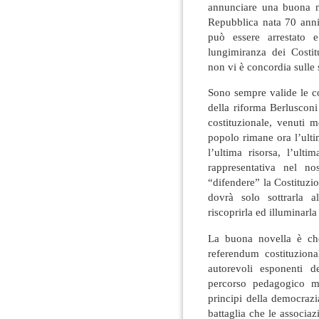
annunciare una buona n
Repubblica nata 70 anni
può essere arrestato e
lungimiranza dei Costit
non vi è concordia sulle 
Sono sempre valide le c
della riforma Berlusconi
costituzionale, venuti m
popolo rimane ora l’ultim
l’ultima risorsa, l’ult
rappresentativa nel n
“difendere” la Costituzi
dovrà solo sottrarla 
riscoprirla ed illuminarl
La buona novella è che
referendum costituziona
autorevoli esponenti d
percorso pedagogico me
principi della democrazi
battaglia che le associaz