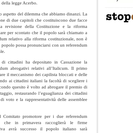
 della legge Acerbo.
o aspetto del dilemma che abbiamo dinanzi. La
ne di due capitoli che costituiscono due facce
la revisione della Costituzione e la riforma
dare per scontato che il popolo sarà chiamato a
dum relativo alla riforma costituzionale, non è
il popolo possa pronunciarsi con un referendum
le.
di cittadini ha depositato in Cassazione la
dum abrogativi relativi all’Italicum. Il primo
are il meccanismo dei capilista bloccati e delle
ndo ai cittadini italiani la facoltà di scegliere i
secondo quesito è volto ad abrogare il premio di
taggio, restaurando l’eguaglianza dei cittadini
o di voto e la rappresentatività delle assemblee
 il Comitato promotore per i due referendum
cum che in primavera raccoglierà le firme
ativa avrà successo il popolo italiano sarà