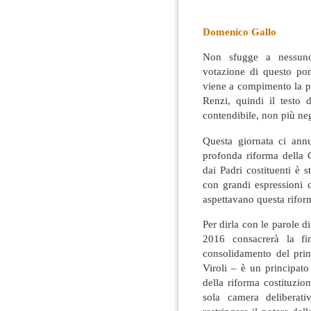
Domenico Gallo
Non sfugge a nessuno
votazione di questo po
viene a compimento la pr
Renzi, quindi il testo 
contendibile, non più ne
Questa giornata ci annu
profonda riforma della 
dai Padri costituenti è 
con grandi espressioni 
aspettavano questa rifor
Per dirla con le parole di
2016 consacrerà la fi
consolidamento del prin
Viroli – è un principato
della riforma costituzio
sola camera deliberat