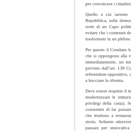
per convincere i cittadini
Quello a cui saremo c
Repubblica, sulla democ
sorte di un Capo politi
evitare che i contenuti d
trasformato in un plebisc
Per questo il Comitato ha
che si oppongono alla r
immediatamente, un min
previsto dall’art. 138 C
referendum oppositivo, c
a bocciare la riforma.
Deve essere respinto il m
modernizzare le istituz
privilegi della casta).
consentire di far passar
che tendono a restaurar
storia. Soltanto attrav
passare per innovativa 