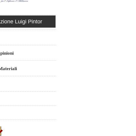
ione Luigi Pintor
pinioni
ateriali