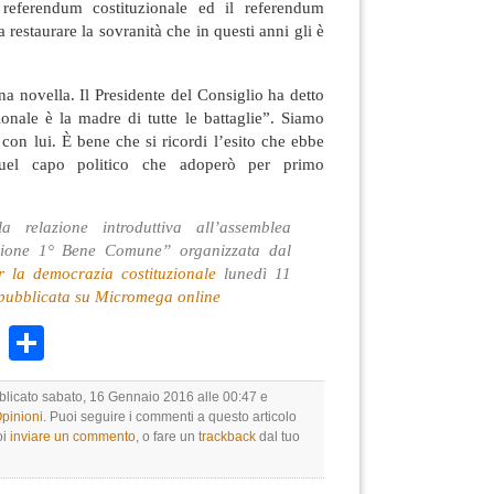
l referendum costituzionale ed il referendum
 restaurare la sovranità che in questi anni gli è
a novella. Il Presidente del Consiglio ha detto
ionale è la madre di tutte le battaglie”. Siamo
con lui. È bene che si ricordi l’esito che ebbe
quel capo politico che adoperò per primo
a relazione introduttiva all’assemblea
uzione 1° Bene Comune” organizzata dal
 la democrazia costituzionale
lunedì 11
pubblicata su Micromega online
k
r
ail
WhatsApp
Condividi
bblicato sabato, 16 Gennaio 2016 alle 00:47 e
Opinioni
. Puoi seguire i commenti a questo articolo
oi
inviare un commento
, o fare un
trackback
dal tuo