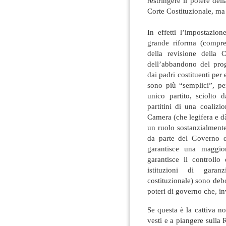
restringere il potere de
Corte Costituzionale, ma
In effetti l’impostazio
grande riforma (compren
della revisione della 
dell’abbandono del prog
dai padri costituenti per 
sono più “semplici”, pe
unico partito, sciolto 
partitini di una coaliz
Camera (che legifera e dà
un ruolo sostanzialmente
da parte del Governo de
garantisce una maggior
garantisce il controllo
istituzioni di garan
costituzionale) sono debo
poteri di governo che, in
Se questa è la cattiva n
vesti e a piangere sulla