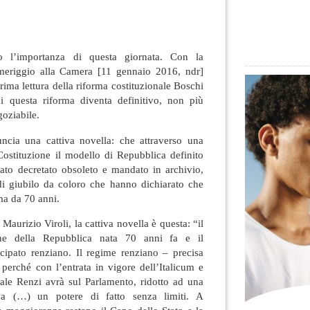
 l’importanza di questa giornata. Con la
meriggio alla Camera [11 gennaio 2016, ndr]
ima lettura della riforma costituzionale Boschi
di questa riforma diventa definitivo, non più
goziabile.
ncia una cattiva novella: che attraverso una
Costituzione il modello di Repubblica definito
stato decretato obsoleto e mandato in archivio,
di giubilo da coloro che hanno dichiarato che
ma da 70 anni.
 Maurizio Viroli, la cattiva novella è questa: “il
ne della Repubblica nata 70 anni fa e il
cipato renziano. Il regime renziano – precisa
 perché con l’entrata in vigore dell’Italicum e
nale Renzi avrà sul Parlamento, ridotto ad una
iva (…) un potere di fatto senza limiti. A