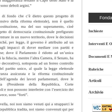
lla maggioranza restano il Capo dello Stato e la
 sono deboli argini.”
ne di fondo che c’è dietro questo progetto di
Fondaz
sivo della riforma elettorale), non è quello
Costituzione, ma del suo superamento, cioè
Inchieste
etto di democrazia costituzionale prefigurato
entrare in un nuovo territorio, dove le decisioni
rché, per legge, il governo è attribuito ad un
Interventi E O
dagli impacci di dover mediare con partiti e
ione; dove il Parlamento è ridotto ad un’unica
Documenti E M
 la fiducia, mentre l’altra Camera, il Senato, ha
 decorativo), sottoposta ad un ferreo controllo
l partito unico, al quale la legge elettorale
Rubriche
anza assicurata e la riforma costituzionale
 dell’agenda dei lavori parlamentari, dove le
Articoli
zia (Presidente della Repubblica, Corte
li e non possono interferire con l’esercizio dei
Archivio
vece, sono “forti”.
ovella, noi non siamo venuti qui a strapparci le
 Repubblica tradita, noi siamo convenuti qui per