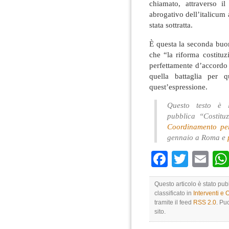
chiamato, attraverso i
abrogativo dell’italicum a
stata sottratta.
È questa la seconda buon
che “la riforma costituz
perfettamente d’accordo 
quella battaglia per 
quest’espressione.
Questo testo è l
pubblica “Costit
Coordinamento per
gennaio a Roma e
Faceboo
Twitte
Em
Questo articolo è stato pu
classificato in
Interventi e 
tramite il feed
RSS 2.0
. Pu
sito.