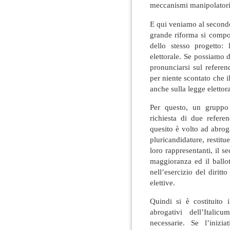
meccanismi manipolatori
E qui veniamo al second
grande riforma si compo
dello stesso progetto: 
elettorale. Se possiamo 
pronunciarsi sul referen
per niente scontato che 
anche sulla legge elettora
Per questo, un gruppo 
richiesta di due referen
quesito è volto ad abrog
pluricandidature, restitue
loro rappresentanti, il 
maggioranza ed il ballot
nell’esercizio del diritt
elettive.
Quindi si è costituito
abrogativi dell’Itali
necessarie. Se l’inizi