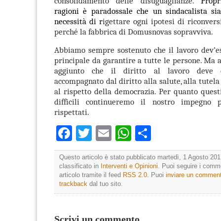
consolidamento delle disuguaglianze.
Prop
ragioni è paradossale che un sindacalista sia
necessità di r
igettare ogni ipotesi di riconvers
perché la fabbrica di Domusnovas sopravviva.
Abbiamo sempre sostenuto che il lavoro dev’es
principale da garantire a tutte le persone. M
aggiunto che il diritto al lavoro deve 
accompagnato dal diritto alla salute, alla tutel
al rispetto della democrazia.
Per quanto questi
difficili continueremo il nostro impegno 
rispettati.
Facebook
Twitter
Email
WhatsApp
Condividi
Questo articolo è stato pubblicato martedì, 1 Agosto 201
classificato in
Interventi e Opinioni
. Puoi seguire i comm
articolo tramite il feed
RSS 2.0
. Puoi
inviare un commen
trackback
dal tuo sito.
Scrivi un commento