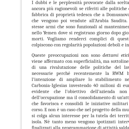
I dubbi e le perplessità provocate dalla scelt
ancora più ragionevoli se riferiti alle politiche
fabbrica di proprietà tedesca che a Domusnov
che vengono poi vendute all’Arabia Saudita. 
stesse armi che sono funzionali al mantenimen
nello Yemen dove si registrano giorno dopo gio
morti.
Vogliamo renderci complici di quest
colpiscono con regolarità popolazioni deboli e i
Queste preoccupazioni non sono
dettami etici
viene affermato con superficialità, ma sottoline
di una rivalutazione delle politiche del la
necessarie perché
recentemente la RWM ha 
l’intenzione di ampliare lo stabilimento ne
Carbonia-Iglesias investendo 40 milioni di eu
evidente che l’obiettivo dell’azienda non
dell’occupazione ma il consolidamento di un’att
che favorisca e consolidi le iniziative militar
corso. E non è un caso che nel progetto della mu
si colga alcun interesse per la tutela dei terri
isola. Né tanto meno vengono ipotizzati inter
finalizzati alla programmazione di attività sald