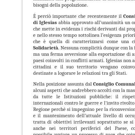
bisogni della popolazione.
È perciò importante che recentemente i
l
Cons
di Iglesias
abbia approvato all’unanimità un o
che mette in evidenza i rischi derivanti dai pr
e nello stesso tempo sottolinea l’esigenza priori
che è quella di caratterizzarsi come una 
Solidarietà
.
Nessuna complicità dunque con la 
ma una ferma avversione alla esportazione di 
paesi coinvolti in conflitti armati. Iglesias non a
cittadini e il suo territorio vengano coinvol
destinate a logorare le relazioni tra gli Stati.
Nella posizione assunta dal
Consiglio
Comuna
alcuni aspetti che andrebbero accolti con la ma
da tutte le Istituzioni pubbliche: il rispet
internazionali contro le guerre e l’invito rivolto 
Regione perché si impegnino per la riconversion
e il mantenimento dell’attuale livello di occ
tratta di obiettivi irrilevanti soprattutto se s
anche nei territori periferici
del Paese, c
possibile avviare un processo di pace che coin