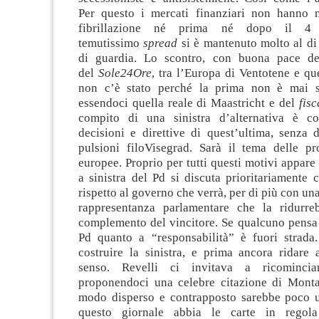
Per questo i mercati finanziari non hanno 
fibrillazione né prima né dopo il 4
temutissimo
spread
si è mantenuto molto al di 
di guardia. Lo scontro, con buona pace degl
del
Sole24Ore
, tra l’Europa di Ventotene e qu
non c’è stato perché la prima non è mai s
essendoci quella reale di Maastricht e del
fis
compito di una sinistra d’alternativa è c
decisioni e direttive di quest’ultima, senza 
pulsioni filoVisegrad. Sarà il tema delle pr
europee. Proprio per tutti questi motivi appare
a sinistra del Pd si discuta prioritariamente 
rispetto al governo che verrà, per di più con un
rappresentanza parlamentare che la ridurre
complemento del vincitore. Se qualcuno pensa 
Pd quanto a “responsabilità” è fuori strada
costruire la sinistra, e prima ancora ridare 
senso. Revelli ci invitava a ricomincia
proponendoci una celebre citazione di Monta
modo disperso e contrapposto sarebbe poco u
questo giornale abbia le carte in regol