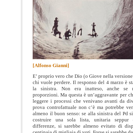
[Alfonso Gianni]
E’ proprio vero che Dio (o Giove nella version
chi vuole perdere. Il responso del 4 marzo è st
la sinistra.
Non era inatteso, anche se 
proporzioni. Ma questa è un’aggravante per ch
leggere i processi che venivano avanti da di
prova controfattuale non c’è ma potrebbe ven
almeno il buon senso: se alla sinistra del Pd si
costruire una sola lista, unitaria seppur 
differenze, si sarebbe almeno evitato di dis
centinaia di migliaia di voti. Forse si sarebbe d