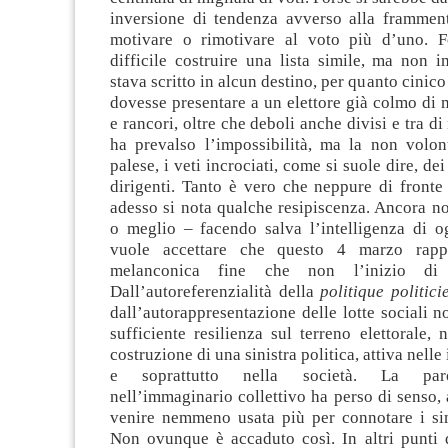
inversione di tendenza avverso alla framment
motivare o rimotivare al voto più d’uno. F
difficile costruire una lista simile, ma non 
stava scritto in alcun destino, per quanto cinico 
dovesse presentare a un elettore già colmo di m
e rancori, oltre che deboli anche divisi e tra di
ha prevalso l’impossibilità, ma la non volo
palese, i veti incrociati, come si suole dire, de
dirigenti. Tanto è vero che neppure di fronte
adesso si nota qualche resipiscenza. Ancora n
o meglio – facendo salva l’intelligenza di 
vuole accettare che questo 4 marzo rapp
melanconica fine che non l’inizio di
Dall’autoreferenzialità della
politique politici
dall’autorappresentazione delle lotte sociali 
sufficiente resilienza sul terreno elettorale,
costruzione di una sinistra politica, attiva nelle
e soprattutto nella società. La paro
nell’immaginario collettivo ha perso di senso,
venire nemmeno usata più per connotare i simb
Non ovunque è accaduto così. In altri punti