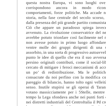
questa nostra Europa, vi sono luoghi ov
corrispondono ancora in modo riconos
comportamenti, forze politiche. Ma accade n
storia, nella fase centrale del secolo scorso,
dalla presenza del più grande partito comunista
Ciò che appare un paradosso spiega invec
avvenuto. La rivoluzione conservatrice del n
avrebbe potuto trionfare così facilmente nel 
non avesse potuto in primo luogo affondare 
ventre molle dei gruppi dirigenti di una s
assorbito, in una sorta di progressivo autoavve
punto le idee di quello che era il suo avversa
persino originali contributi, come il social-l
cercato di mitigare i feroci meccanismi di ac
un po’ di redistribuzione. Ma le politiche
consacrate da noi perfino con la modifica cos
pareggio di bilancio, hanno tolto ogni vellei
senso. Inutile stupirsi se gli operai di Tara
votano massicciamente per i 5Stelle, mentr
tempo la Lega sfondava anche nei punti forti 
nei distretti industriali del CentroItalia il Pd c