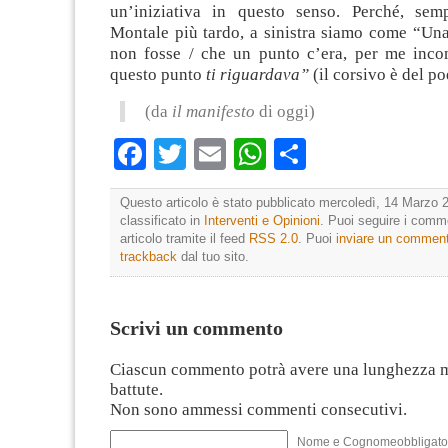
un’iniziativa in questo senso. Perché, sem
Montale più tardo, a sinistra siamo come “Una
non fosse / che un punto c’era, per me incom
questo punto
ti riguardava”
(il corsivo è del po
(da
il manifesto
di oggi)
Facebook
Twitter
Email
WhatsApp
Condividi
Questo articolo è stato pubblicato mercoledì, 14 Marzo 2
classificato in
Interventi e Opinioni
. Puoi seguire i comm
articolo tramite il feed
RSS 2.0
. Puoi
inviare un commen
trackback
dal tuo sito.
Scrivi un commento
Ciascun commento potrà avere una lunghezza 
battute.
Non sono ammessi commenti consecutivi.
Nome e Cognomeobbligato