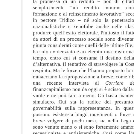
la promessa di un reddito – non di citta
semplicemente “un reddito minimo cond
formazione e al reinserimento lavorativo” sec
in pectore Tridico – né solo la penetrazio
nazionalistiche e xenofobe anche nelle class
produrre quell’esito elettorale. Piuttosto il fat
da attori di un processo sociale sono diventa
giunta considerati come quelli delle ultime file.
ha solo evidenziato e accelerato una trasforma
tempo, entro cui si consuma il destino della 
d’alternativa. Il tentativo di stravolgere la Cos
respinto. Ma le forze che l’hanno proposto lo 
minacciano la riproposizione a breve, come ri
una recente intervista al
Corriere d
finanzcapitalismo non da oggi si è scisso dall
vuole e ne può fare a meno. Gli basta manten
simulacro. Qui sta la radice del presunto
governabilità sulla rappresentanza. In que
possono esistere a lungo movimenti o forze a
breve volgere di pochi mesi, sia nella Lega c
sono venute meno o si sono fortemente ammorb
secessioniste e antisistemiche. Così come l’