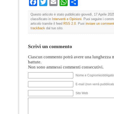
Facebook
Twitter
Email
WhatsApp
Condividi
Questo articolo è stato pubblicato giovedì, 17 Aprile 202
classificato in
Interventi e Opinioni
. Puoi seguire i comm
articolo tramite il feed
RSS 2.0
. Puoi
inviare un commen
trackback
dal tuo sito.
Scrivi un commento
Ciascun commento potrà avere una lunghezza 
battute.
Non sono ammessi commenti consecutivi.
Nome e Cognomeobbligato
E-mail (non verrà pubblicata
Sito Web