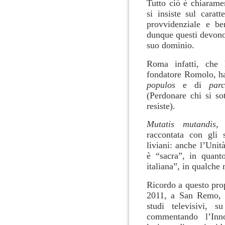
Tutto ciò è chiaram
si insiste sul carat
provvidenziale e be
dunque questi devono
suo dominio.
Roma infatti, che
fondatore Romolo, ha
populos
e di
p
ar
(Perdonare chi si so
resiste).
Mutatis mutandis
, 
raccontata con gli s
liviani: anche l’Unità
è “sacra”, in quanto
italiana”, in qualch
Ricordo a questo pro
2011, a San Remo, s
studi televisivi, s
commentando l’Inno 