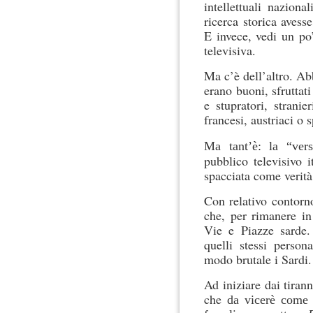
intellettuali naziona
ricerca storica avess
E invece, vedi un po’
televisiva.
Ma c’è dell’altro. Ab
erano buoni, sfruttati
e stupratori, stranie
francesi, austriaci o 
Ma tant’è: la “ver
pubblico televisivo i
spacciata come verità
Con relativo contorno
che, per rimanere in
Vie e Piazze sarde.
quelli stessi person
modo brutale i Sardi.
Ad iniziare dai tiran
che
da vicerè come 