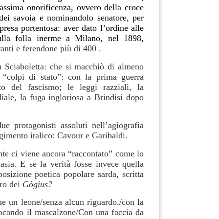
assima onorificenza, ovvero della croce
 dei savoia e nominandolo senatore, per
resa portentosa: aver dato l’ordine alle
ulla folla inerme a Milano, nel 1898,
anti e ferendone più di 400 .
 Sciaboletta: che si macchiò di almeno
 “colpi di stato”: con la prima guerra
o del fascismo; le leggi razziali, la
ale, la fuga ingloriosa a Brindisi dopo
ue protagonisti assoluti nell’agiografia
rgimento italico: Cavour e Garibaldi.
e ci viene ancora “raccontato” come lo
asia. E se la verità fosse invece quella
osizione poetica popolare sarda, scritta
tro dei
Gògius?
e un leone/senza alcun riguardo,/con la
giocando il mascalzone/Con una faccia da