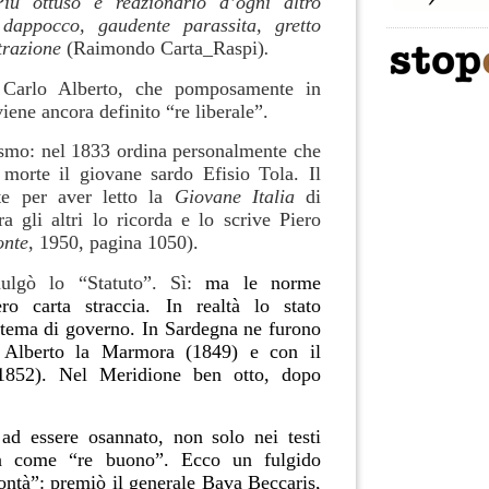
Più ottuso e reazionario d’ogni altro
e
dappocco, gaudente parassita, gretto
trazione
(Raimondo Carta_Raspi)
.
 Carlo Alberto, che pomposamente in
 viene ancora definito “re liberale”.
lismo: nel 1833 ordina personalmente che
morte il giovane sardo Efisio Tola. Il
te per aver letto la
Giovane Italia
di
 gli altri lo ricorda e lo scrive Piero
onte
, 1950, pagina 1050).
lgò lo “Statuto”. Sì:
ma le norme
ero carta straccia. In realtà lo stato
stema di governo. In Sardegna ne furono
 Alberto la Marmora (1849) e con il
1852). Nel Meridione ben otto, dopo
ad essere osannato, non solo nei testi
tura come “re buono”. Ecco un fulgido
ontà”: premiò il generale Bava Beccaris,