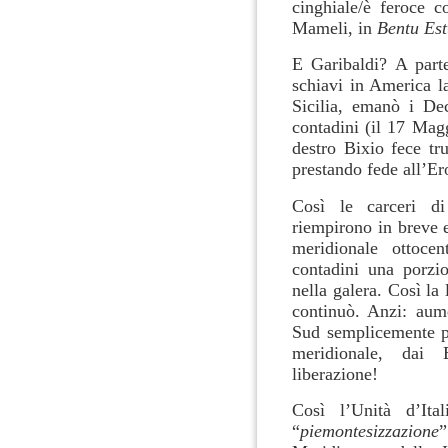
cinghiale/è feroce c
Mameli, in
Bentu Es
E Garibaldi? A parte
schiavi in America l
Sicilia, emanò i Dec
contadini (il 17 Mag
destro Bixio fece tr
prestando fede all’Er
Così le carceri di
riempirono in breve 
meridionale ottoce
contadini una porzio
nella galera. Così la
continuò. Anzi: aum
Sud semplicemente p
meridionale, dai
liberazione!
Così l’Unità d’Ital
“
piemontesizzazione
”