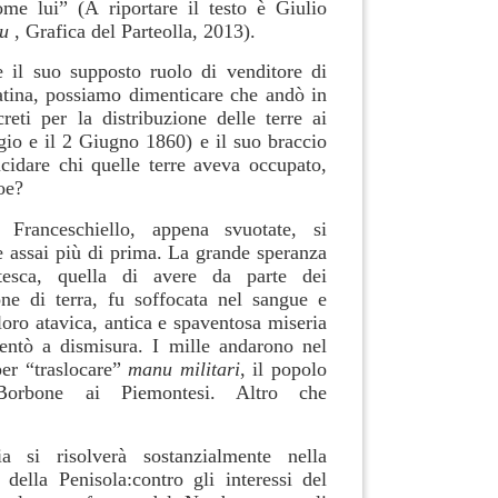
ome lui” (A riportare il testo è Giulio
tu
, Grafica del Parteolla, 2013).
 il suo supposto ruolo di venditore di
atina, possiamo dimenticare che andò in
reti per la distribuzione delle terre ai
gio e il 2 Giugno 1860) e il suo braccio
ucidare chi quelle terre aveva occupato,
oe?
 Franceschiello, appena svuotate, si
e assai più di prima. La grande speranza
ntesca, quella di avere da parte dei
ne di terra, fu soffocata nel sangue e
 loro atavica, antica e spaventosa miseria
entò a dismisura. I mille andarono nel
er “traslocare”
manu militari
, il popolo
 Borbone ai Piemontesi. Altro che
ia si risolverà sostanzialmente nella
 della Penisola:contro gli interessi del