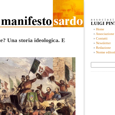
associaz
LUIGI PI
Home
Associazione
Contatti
le? Una storia ideologica. E
Newsletter
Redazione
Norme editori