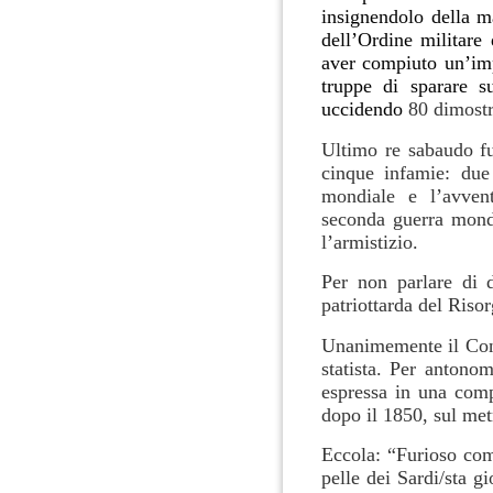
insignendolo della m
dell’Ordine militare
aver compiuto un’imp
truppe di sparare s
uccidendo
80 dimostr
Ultimo re sabaudo fu
cinque infamie: due
mondiale e l’avvent
seconda guerra mondi
l’armistizio.
Per non parlare di d
patriottarda del Riso
Unanimemente il Cont
statista. Per antonom
espressa in una comp
dopo il 1850, sul me
Eccola: “Furioso com
pelle dei Sardi/sta 