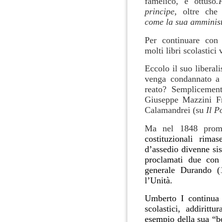
famelico, e ottuso
.
principe,
oltre ch
come la sua amminis
Per continuare con
molti libri scolastici
Eccolo il suo libera
venga condannato a 
reato? Semplicemen
Giuseppe Mazzini Fra
Calamandrei (su
Il P
Ma nel 1848 promu
costituzionali rimas
d’assedio divenne si
proclamati due con
generale Durando (
l’Unità.
Umberto I continua 
scolastici, addirit
esempio della sua “b