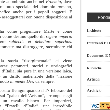
ente adombrato anche nel
Proemio
, dove
tere tutto speciale del dominio romano,
nefico anche per i popoli soggetti. E
 assoggettarsi con buona disposizione al
Fondaz
Inchieste
 ha come progenitore Marte e come
 come destino quello di:
regere imperio
cere subiectis et debellare superbos
.
Interventi E O
ttomette ma distruggere, sterminare chi
Documenti E M
la storia “risorgimentale” ci viene
tessi parametri, storici e storiografici
Rubriche
 d’Italia, sia pure in una versione laica,
 un diritto inalienabile della “nazione
Articoli
e modo
in mente Dei,
da sempre.
posito Benigni quando il 17 febbraio del
Archivio
ul “palco dell’Ariston”, irrompe negli
u un cavallo bianco. Per impartirci,
“Fratelli d’Italia”, una incredibile