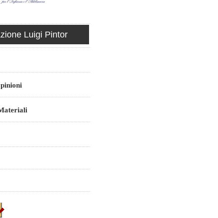
ione Luigi Pintor
pinioni
ateriali