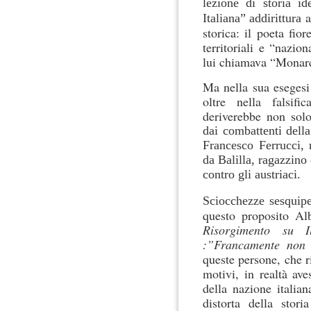
lezione di storia id
a
Italiana” addirittura
storica: il poeta fior
territoriali e “nazio
lui chiamava “Monarc
Ma nella sua esegesi 
oltre nella falsifi
deriverebbe non sol
dai combattenti della
Francesco Ferrucci, 
da Balilla, ragazzino
contro gli austriaci.
Sciocchezze sesquip
questo proposito A
Risorgimento su
:”Francamente no
queste persone, che r
motivi, in realtà av
della nazione italia
distorta della stori