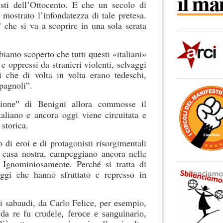
listi dell’Ottocento. E che un secolo di
e mostrato l’infondatezza di tale pretesa.
 che si va a scoprire in una sola serata
biamo scoperto che tutti questi «italiani»
 e oppressi da stranieri violenti, selvaggi
ri che di volta in volta erano tedeschi,
spagnoli”.
Benigni allora commosse il
sione” di
taliano e ancora oggi viene circuitata e
 storica.
 di eroi e di protagonisti risorgimentali
 casa nostra, campeggiano ancora nelle
 Ignominiosamente. Perché si tratta di
aggi che hanno sfruttato e represso in
ni sabaudi, da Carlo Felice, per esempio,
da re fu crudele, feroce e sanguinario,