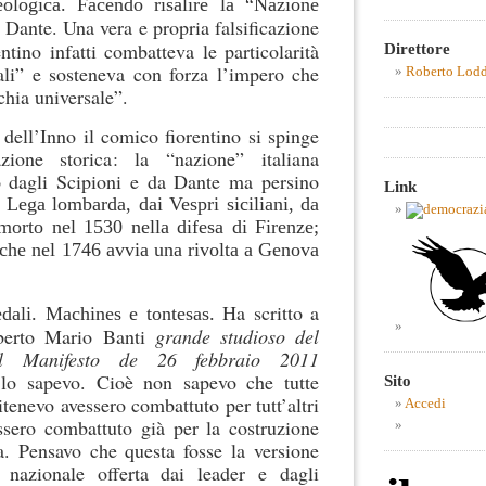
eologica. Facendo risalire la “Nazione
 Dante. Una vera e propria falsificazione
entino infatti combatteva le particolarità
Direttore
nali” e sosteneva con forza l’impero che
Roberto Lod
hia universale”.
dell’Inno il comico fiorentino si spinge
cazione storica: la “nazione” italiana
o dagli Scipioni e da Dante ma persino
Link
 Lega lombarda, dai Vespri siciliani, da
morto nel 1530 nella difesa di Firenze;
 che nel 1746 avvia una rivolta a Genova
Ha scritto a
edali. Machines e tontesas.
lberto Mario Banti
grande studioso del
Il Manifesto
de 26 febbraio 2011
n
lo sapevo. Cioè non sapevo che tutte
Sito
itenevo avessero combattuto per tutt’altri
Accedi
essero combattuto già per la costruzione
na. Pensavo che questa fosse la versione
a nazionale offerta dai leader e dagli