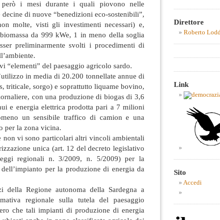
 però i mesi durante i quali piovono nelle
decine di nuove “benedizioni eco-sostenibili”,
Direttore
non molte, visti gli investimenti necessari) e,
Roberto Lod
 a biomassa da 999 kWe, 1 in meno della soglia
sser preliminarmente svolti i procedimenti di
ll’ambiente.
vi “elementi” del paesaggio agricolo sardo.
utilizzo in media di 20.200 tonnellate annue di
Link
, triticale, sorgo) e soprattutto liquame bovino,
giornaliere, con una produzione di biogas di 3,6
ui e energia elettrica prodotta pari a 7 milioni
eno un sensibile traffico di camion e una
 per la zona vicina.
non vi sono particolari altri vincoli ambientali
izzazione unica (art. 12 del decreto legislativo
leggi regionali n. 3/2009, n. 5/2009) per la
o dell’impianto per la produzione di energia da
Sito
Accedi
izi della Regione autonoma della Sardegna a
rmativa regionale sulla tutela del paesaggio
 vero che tali impianti di produzione di energia