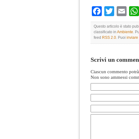
Faceboo
Twitte
Em
Questo articolo è stato pu
classificato in
Ambiente
. P
feed
RSS 2.0
. Puoi
inviar
Scrivi un commen
Ciascun commento potrà 
Non sono ammessi comme