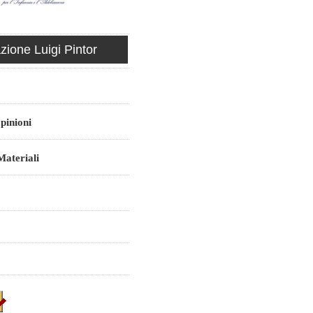
ione Luigi Pintor
pinioni
ateriali