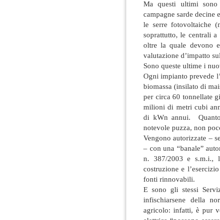
Ma questi ultimi sono
campagne sarde decine e 
le serre fotovoltaiche (
soprattutto, le centrali
oltre la quale devono e
valutazione d’impatto su
Sono queste ultime i nuo
Ogni impianto prevede l’
biomassa (insilato di mais
per circa 60 tonnellate 
milioni di metri cubi ann
di kWn annui. Quantom
notevole puzza, non poco
Vengono autorizzate – se 
– con una “banale” autor
n. 387/2003 e s.m.i., 
costruzione e l’esercizi
fonti rinnovabili.
E sono gli stessi Serv
infischiarsene della no
agricolo: infatti, è pur