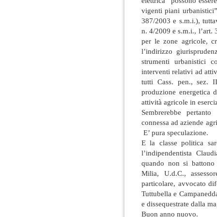
elettrica “possono essere
vigenti piani urbanistici
387/2003 e s.m.i.), tutta
n. 4/2009 e s.m.i., l’art.
per le zone agricole, cr
l’indirizzo giurisprude
strumenti urbanistici c
interventi relativi ad att
tutti Cass. pen., sez. 
produzione energetica d
attività agricole in eserci
Sembrerebbe pertanto 
connessa ad aziende agri
E’ pura speculazione.
E la classe politica s
l’indipendentista Clau
quando non si battono p
Milia, U.d.C., assesso
particolare, avvocato dif
Tuttubella e Campanedda,
e dissequestrate dalla ma
Buon anno nuovo.