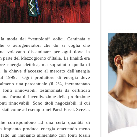
la moda dei “ventoloni” eolici. Centinaia e
che o aerogeneratori che dir si voglia che
sma
volevano disseminare per ogni dove in
 parte del Mezzogiorno d’Italia. La finalità era
re energia elettrica, ma soprattutto quella di
rdi, la chiave d’accesso al mercato dell’energia
a dal 1999. Ogni produttore di energia deve
 almeno una percentuale (il 2%, incrementato
onti rinnovabili, testimoniata da certificati
o una forma di incentivazione della produzione
onti rinnovabili. Sono titoli negoziabili, il cui
ti stati come ad esempio nei Paesi Bassi, Svezia,
.
i che corrispondono ad una certa quantità di
un impianto produce energia emettendo meno
atto un impianto alimentato con fonti fossili