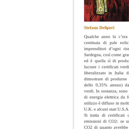
Stefano Deliperi
Qualche anno fa c’era 
centinaia di pale eoli
imprenditori d’ogni ri
Sardegna, così come gran
ed è quella sì di produr
lucrare i certificati ve
liberalizzato in Itali
dimostrare di produrne
dello 0,35% annuo) da f
verdi. In sostanza, son
di energia elettrica da f
utilizzo è diffuso in mol
U.K. e alcuni stati U.S.A
Si tratta di certificat
emissioni di CO2: se 
CO2 di quanto avrebbe f