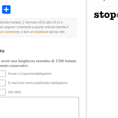
k
r
ail
WhatsApp
Condividi
bblicato martedì, 1 Gennaio 2013 alle 23:11 e
uoi seguire i commenti a questo articolo tramite il
e un commento
, o fare un
trackback
dal tuo sito.
to
avere una lunghezza massima di 1500 battute.
nti consecutivi.
Nome e Cognomeobbligatorio
E-mail (non verrà pubblicata) obbligatorio
Sito Web