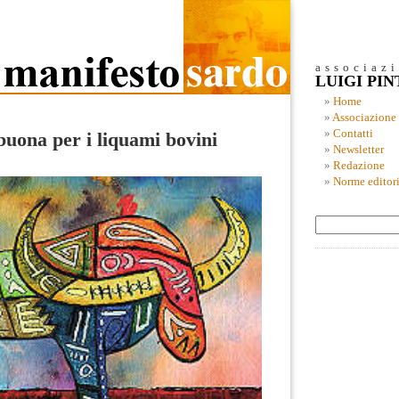
associaz
LUIGI PI
Home
Associazione
Contatti
buona per i liquami bovini
Newsletter
Redazione
Norme editori