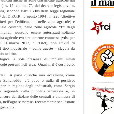
 ubicati anche in zone classificate agricole dai
” (art. 12, comma 7°, del decreto legislativo n.
via, secondo l’art. 13 bis della legge regionale
 3 del D.P.G.R. 3 agosto 1994 , n. 228 (direttive
iteri per l’edificazione nelle zone agricole) e
nziale costante, nelle zone agricole “E” degli
omunali, possono essere autorizzati soltanto
ività agricole e/o strettamente connesse (vds. per
III, 9 marzo 2012, n. 9369), non attività di
i tipo industriale – come queste – slegata da
zio nel sito.
logica la sola presenza di impianti simili
cole presenti nell’area. Quasi mai è così, però.
arda? A parte qualche rara eccezione, come
dia Zuncheddu, c’è poco o nulla di positivo,
er le ragioni degli industriali, come Sergio
re regionale della pubblica istruzione e, in
ensore del titolare delle centrali a biomassa di
 nell’agro sassarese, recentemente sequestrate
gistratura.