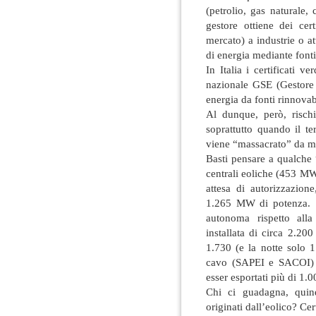
(petrolio, gas naturale,
gestore ottiene dei cer
mercato) a industrie o a
di energia mediante fon
In Italia i certificati v
nazionale GSE (Gestore S
energia da fonti rinnovabi
Al dunque, però, risch
soprattutto quando il te
viene “massacrato” da mi
Basti pensare a qualche
centrali eoliche (453 MW 
attesa di autorizzazion
1.265 MW di potenza. 
autonoma rispetto alla
installata di circa 2.2
1.730 (e la notte solo 
cavo (SAPEI e SACOI) f
esser esportati più di 1
Chi ci guadagna, quin
originati dall’eolico? Cer