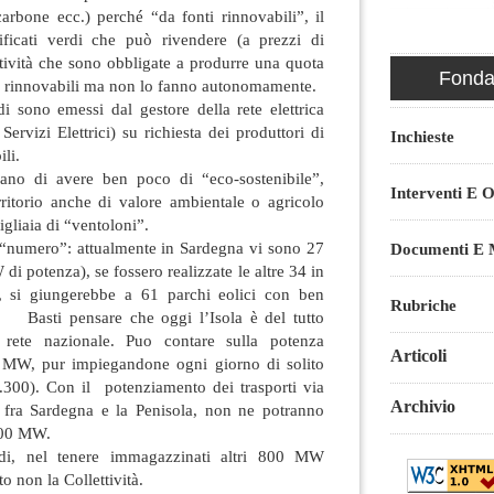
 carbone ecc.) perché “da fonti rinnovabili”, il
tificati verdi che può rivendere (a prezzi di
ttività che sono obbligate a produrre una quota
Fondaz
ti rinnovabili ma non lo fanno autonomamente.
erdi sono emessi dal gestore della rete elettrica
ervizi Elettrici) su richiesta dei produttori di
Inchieste
li.
iano di avere ben poco di “eco-sostenibile”,
Interventi E O
rritorio anche di valore ambientale o agricolo
gliaia di “ventoloni”.
 “numero”: attualmente in Sardegna vi sono 27
Documenti E M
di potenza), se fossero realizzate le altre 34 in
e, si giungerebbe a 61 parchi eolici con ben
Rubriche
Basti pensare che oggi l’Isola è del tutto
 rete nazionale. Puo contare sulla potenza
Articoli
00 MW, pur impiegandone ogni giorno di solito
1.300). Con il potenziamento dei trasporti via
Archivio
ra Sardegna e la Penisola, non ne potranno
.000 MW.
di, nel tenere immagazzinati altri 800 MW
to non la Collettività.