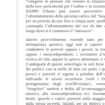
“categorie di persone che versino in situazio
della loro pericolosità per l’ordine e la sicure
DASPO Urbano può essere preventivo c
l’allontanamento della persona cattiva dal “luo
per un periodo da uno fino a cinque anni; quel
contempla l’allontanamento del reo da due 
luogo dove si è commesso il “massacro”.
Questo provvedimento essendo nato per 
delinquenza sportiva, oggi non si capisce
combattere le povertà oppure i poveri, la to
oppure i tossicodipendenti, i rovistatori d’
ricerca di cibo oppure lo spreco alimentare, e 
L’ambiguità di questo sotterfugio lo noti bene 
dei politici con la stella di latta sul petto, i 
poveri e povertà si ergono a paladini dell’
indicando le azioni securitarie (vedi i 
protagonismo degli sceriffi/sindaci, vers
“irregolari” molesti e dediti all’accattonaggi
abusivo, alla tossicodipendenza ecc. Insom
brutti, sporchi e cattivi partoriti nella maggio
dalla stessa povertà. Quindi, per un motivo o 