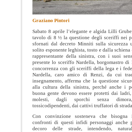
Graziano Pintori
Sabato 8 aprile l’elegante e algida Lilli Grube
tavolo di 8 ½ la questione degli sceriffi nei p
sfornati dal decreto Minniti sulla sicurezza 
solito esponente leghista, tosto e dalla schiena d
rappresentante della sinistra, con i suoi sen
presente lo sceriffo Nardella, borgomastro di 
concorrenza con gli sceriffi della lega e i fede
Nardella, caro amico di Renzi, da cui trae
insegnamento, afferma che la questione sicur
alla cultura della sinistra, perché anche i p
buona gente devono essere protetti dai ladri,
molesti, dagli sporchi senza dimora
tossicodipendenti, dai cattivi truffatori di strada
Con convinzione sosteneva che bisogna i
confronti di questi infidi personaggi anche p
decoro delle strade, intendendo, natura