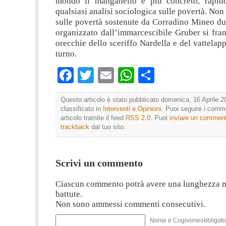
mondo il manganello è più concreto, rapid
qualsiasi analisi sociologica sulle povertà. Non 
sulle povertà sostenute da Corradino Mineo du
organizzato dall’immarcescibile Gruber si fra
orecchie dello sceriffo Nardella e del vattelapp
turno.
Facebook
Twitter
Email
WhatsApp
Condividi
Questo articolo è stato pubblicato domenica, 16 Aprile 2
classificato in
Interventi e Opinioni
. Puoi seguire i comm
articolo tramite il feed
RSS 2.0
. Puoi
inviare un commen
trackback
dal tuo sito.
Scrivi un commento
Ciascun commento potrà avere una lunghezza 
battute.
Non sono ammessi commenti consecutivi.
Nome e Cognomeobbligato