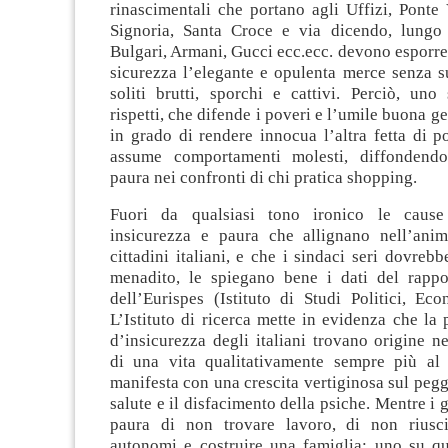
rinascimentali che portano agli Uffizi, Ponte
Signoria, Santa Croce e via dicendo, lungo 
Bulgari, Armani, Gucci ecc.ecc. devono esporr
sicurezza l’elegante e opulenta merce senza s
soliti brutti, sporchi e cattivi. Perciò, uno
rispetti, che difende i poveri e l’umile buona g
in grado di rendere innocua l’altra fetta di 
assume comportamenti molesti, diffondendo
paura nei confronti di chi pratica shopping.
Fuori da qualsiasi tono ironico le caus
insicurezza e paura che allignano nell’anim
cittadini italiani, e che i sindaci seri dovreb
menadito, le spiegano bene i dati del rappo
dell’Eurispes (Istituto di Studi Politici, Eco
L’Istituto di ricerca mette in evidenza che la 
d’insicurezza degli italiani trovano origine ne
di una vita qualitativamente sempre più al 
manifesta con una crescita vertiginosa sul peg
salute e il disfacimento della psiche. Mentre i 
paura di non trovare lavoro, di non riusci
autonomi e costruire una famiglia; uno su qua