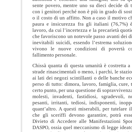
sente povero, mentre uno su dieci decide di t
con i genitori perché non è più in grado di so
o il costo di un affitto. Non a caso il motivo 
paura e insicurezza fra gli italiani (76,7%) 
lavoro, da cui l’incertezza e la precarietà quoti
che favoriscono un notevole passo avanti dei di
inevitabili suicidi, essendo l’estrema soluzio
vivono le nuove condizioni di povertà c
fallimento personale.
Chissà quanta di questa umanità è costretta a
strade rinascimentali o meno, i parchi, le stazion
ai lati dei negozi scintillanti o delle banche e
perso di tutto: dimora, lavoro, famiglia, cure, 
certo punto, per una questione di sopravvivenza
molesti, invadenti, fastidiosi, sgradevoli, no
pesanti, irritanti, tediosi, indisponenti, inop
quant’altro. A questi miserabili, per tutelare 
che gli sceriffi devono garantire, potrà esse
Divieto di Accedere alle Manifestazioni Spor
DASPO, ossia quel meccanismo di legge ideato