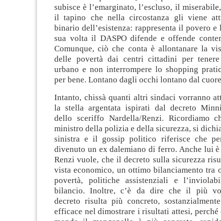
subisce è l’emarginato, l’escluso, il miserabile,
il tapino che nella circostanza gli viene att
binario dell’esistenza: rappresenta il povero e 
sua volta il DASPO difende e offende conte
Comunque, ciò che conta è allontanare la vis
delle povertà dai centri cittadini per tenere
urbano e non interrompere lo shopping pratic
per bene. Lontano dagli occhi lontano dal cuore
Intanto, chissà quanti altri sindaci vorranno at
la stella argentata ispirati dal decreto Minn
dello sceriffo Nardella/Renzi. Ricordiamo c
ministro della polizia e della sicurezza, si dichia
sinistra e il gossip politico riferisce che p
divenuto un ex dalemiano di ferro. Anche lui 
Renzi vuole, che il decreto sulla sicurezza risu
vista economico, un ottimo bilanciamento tra 
povertà, politiche assistenziali e l’inviolab
bilancio. Inoltre, c’è da dire che il più v
decreto risulta più concreto, sostanzialment
efficace nel dimostrare i risultati attesi, perc