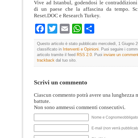
Vive ad Istanbul, godendosi le contraddizioni
di un paese che la affascina da tempo. Sc
Reset.DOC e Research Turkey.
Facebook
Twitter
Email
WhatsApp
Condividi
Questo articolo è stato pubblicato mercoledì, 1 Giugno 2
classificato in
Interventi e Opinioni
. Puoi seguire i comm
articolo tramite il feed
RSS 2.0
. Puoi
inviare un commen
trackback
dal tuo sito.
Scrivi un commento
Ciascun commento potrà avere una lunghezza 
battute.
Non sono ammessi commenti consecutivi.
Nome e Cognomeobbligato
E-mail (non verrà pubblicata