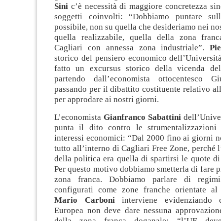
Sini
c’è necessità di maggiore concretezza sine
soggetti coinvolti: “Dobbiamo puntare sul
possibile, non su quella che desideriamo nei nos
quella realizzabile, quella della zona fran
Cagliari con annessa zona industriale”.
Pi
storico del pensiero economico dell’Università
fatto un excursus storico della vicenda de
partendo dall’economista ottocentesco G
passando per il dibattito costituente relativo al
per approdare ai nostri giorni.
L’economista
Gianfranco Sabattini
dell’Univer
punta il dito contro le strumentalizzazioni 
interessi economici: “Dal 2000 fino ai giorni n
tutto all’interno di Cagliari Free Zone, perché 
della politica era quella di spartirsi le quote d
Per questo motivo dobbiamo smetterla di fare 
zona franca. Dobbiamo parlare di regimi
configurati come zone franche orientate al
Mario Carboni
interviene evidenziando 
Europea non deve dare nessuna approvazione
della zona franca doganale: “l’UE dev