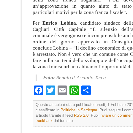
un’approvazione in quanto aiuto di stat
particolari motivi per la zona franca fiscale”.
Per
Enrico Lobina
, candidato sindaco dell
Cagliari Città Capitale “Il silenzio dell’
comunale è vergognoso e incomprensibile anche
ordine del giorno approvato in Consigli
conclude Lobina – “Il declino economico di que
è arrestato. Non è vero che un comune come C
fare nulla sui temi dello sviluppo e dell’occup
la zona franca urbana abbiamo l’opportunità di 
Foto:
Renato d’Ascanio Ticca
Facebook
Twitter
Email
WhatsApp
Condividi
Questo articolo è stato pubblicato lunedì, 1 Febbraio 201
classificato in
Politiche in Sardegna
. Puoi seguire i com
articolo tramite il feed
RSS 2.0
. Puoi
inviare un commen
trackback
dal tuo sito.