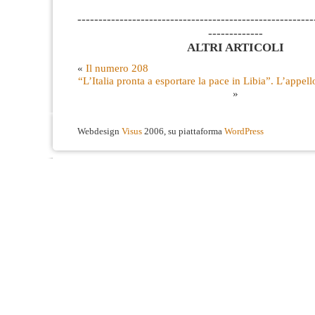
--------------------------------------------------------
-------------
ALTRI ARTICOLI
«
Il numero 208
“L’Italia pronta a esportare la pace in Libia”. L’appell
»
Webdesign
Visus
2006, su piattaforma
WordPress