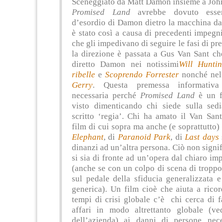
Sceneggiato da Matt Damon insieme a John
Promised Land
avrebbe dovuto esser
d’esordio di Damon dietro la macchina da
è stato così a causa di precedenti impegni
che gli impedivano di seguire le fasi di pr
la direzione è passata a Gus Van Sant ch
diretto Damon nei notissimi
Will Hunti
ribelle
e
Scoprendo Forrester
nonché nel
Gerry
. Questa premessa informativ
necessaria perché
Promised Land
è un f
visto dimenticando chi siede sulla sed
scritto ‘regia’. Chi ha amato il Van San
film di cui sopra ma anche (e soprattutto) i
Elephant
, di
Paranoid Park
, di
Last days
dinanzi ad un’altra persona. Ciò non signi
si sia di fronte ad un’opera dal chiaro im
(anche se con un colpo di scena di tropp
sul pedale della sfiducia generalizzata e
generica). Un film cioè che aiuta a rico
tempi di crisi globale c’è chi cerca di f
affari in modo altrettanto globale (v
dell’azienda) ai danni di persone nece