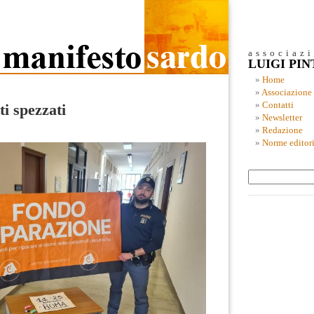
associaz
LUIGI PI
Home
Associazione
Contatti
ti spezzati
Newsletter
Redazione
Norme editori