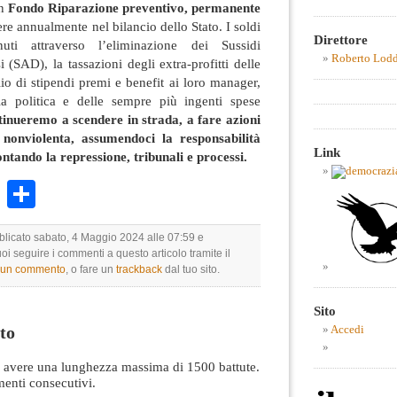
un
Fondo Riparazione preventivo, permanente
e annualmente nel bilancio dello Stato. I soldi
Direttore
uti attraverso l’eliminazione dei Sussidi
Roberto Lod
SAD), la tassazioni degli extra-profitti delle
lio di stipendi premi e benefit ai loro manager,
la politica e delle sempre più ingenti spese
tinueremo a scendere in strada, a fare azioni
e nonviolenta, assumendoci la responsabilità
Link
ontando la repressione, tribunali e processi.
k
r
ail
WhatsApp
Condividi
bblicato sabato, 4 Maggio 2024 alle 07:59 e
uoi seguire i commenti a questo articolo tramite il
e un commento
, o fare un
trackback
dal tuo sito.
Sito
to
Accedi
avere una lunghezza massima di 1500 battute.
nti consecutivi.