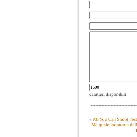
caratteri disponibili
------------------------------
«
All You Can Shoot Fes
Ma quale moratoria dell