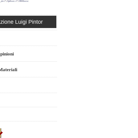
ione Luigi Pintor
pinioni
ateriali