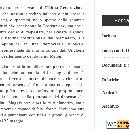
o riguardato le persone di
Ultima Generazione
,
à che nessun cittadino italiano è più libero e
ersi, e spostarsi, nello spettro delle garanzie
Fondaz
iritti che sanciscono la Costituzione, ma che il
te deciso di calpestare, per avviare la strada,
Inchieste
 riforma costituzionale del premierato, alla
Repubblica in una democrazia illiberale,
, rappresentata da anni in Europa dall’Ungheria
Interventi E O
 di riferimento del governo Meloni.
Documenti E M
ione sarà in mobilitazione per tre settimane.
 ha a che fare con la crisi ecologica di per sé,
in cui versa la nostra democrazia, che in un
Rubriche
etti ci presenta di fronte a una crisi epocale in
 più interessato a rafforzare il proprio potere
Articoli
do le voci della protesta e del dissenso che
adini. Maggio non è per la crisi climatica, ma è
Archivio
ocrazia capace di farvi fronte. Invitiamo tutti
isti a partecipare con noi alle grandi giornate di
del 25 maggio.