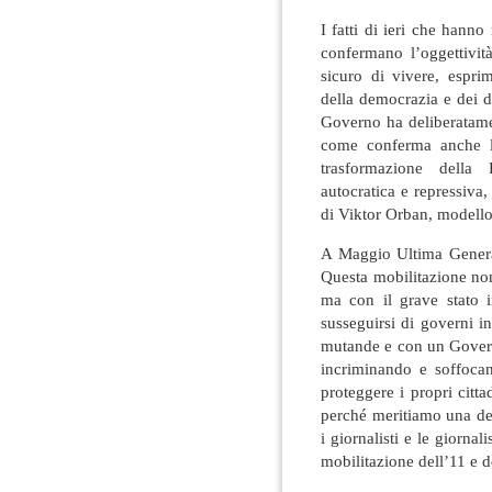
I fatti di ieri che hann
confermano l’oggettivit
sicuro di vivere, esprim
della democrazia e dei d
Governo ha deliberatamen
come conferma anche la
trasformazione della 
autocratica e repressiva
di Viktor Orban, modello
A Maggio Ultima Generaz
Questa mobilitazione non
ma con il grave stato 
susseguirsi di governi in
mutande e con un Governo
incriminando e soffocan
proteggere i propri citt
perché meritiamo una dem
i giornalisti e le giornal
mobilitazione dell’11 e 