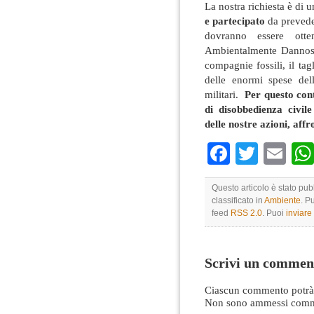
La nostra richiesta è di 
e partecipato
da preveder
dovranno essere otten
Ambientalmente Dannosi (
compagnie fossili, il tag
delle enormi spese del
militari.
Per questo con
di disobbedienza civil
delle nostre azioni, affr
Faceboo
Twitte
Em
Questo articolo è stato pu
classificato in
Ambiente
. P
feed
RSS 2.0
. Puoi
inviar
Scrivi un commen
Ciascun commento potrà 
Non sono ammessi comme