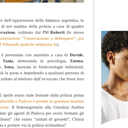
re dell’oppressione della dittatura argentina, lo
 di ieri mattina della polizia a casa di quattro
erazione
, ordinato dal PM
Roberti
(lo stesso
enerazione “l’associazione a delinquere”, poi
l Tribunale qualche settimana fa
).
si è presentata con mandato a casa di
Davide
,
Tania
, dottoranda in psicologia,
Emma
,
e,
Isma
, laureata in biotecnologie industriali,
iù la porta e impedendo a qualsiasi persona di
cordato al telefono dall’avvocato che fosse loro
2 aprile erano state fermate dalla polizia prima
abarella a Padova e portate in questura insieme
rista.
Il Sottosegretario alla Giustizia Andrea
lato gli agenti di Padova per avere fermato gli
alismo” che erano “armati di gessetti”. Chissà
ta a portare via la polizia ierimattina?