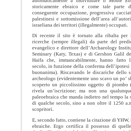
automaticamente a individuare il Monte E
storicamente ebraico e come tale parte d
conseguente occupazione, progressiva cacciata
palestinesi e sottomissione dell’area all’autor
israeliana dei territori (illegalmente) occupati.
Di recente il sito è tornato alla ribalta per 
ricerche (sempre illegali) da parte del predi
evangelico e direttore dell’Archaeology Instit
Seminary (Katy, Texas) e di Gershon Galil del
Haifa che, immancabilmente, hanno fatto l
secolo, in funzione della conferma dell’ipotesi 
buonanima). Riscavando le discariche dello 
archeologo (evidentemente uno scavo un po’ sb
scoperto un piccolissimo oggetto di piombo
rivela un’iscrizione; ma non una qualunque
paleoebraica che manda indietro nel tempo la s
di qualche secolo, sino a non oltre il 1250 a.n
scopritori.
E, secondo fatto, contiene la citazione di YHW, i
ebraiche. Ergo certifica il possesso di quell