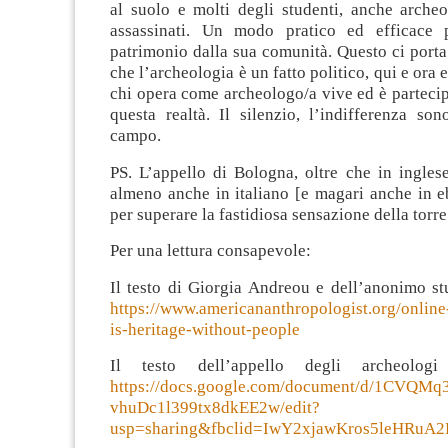
al suolo e molti degli studenti, anche archeo
assassinati. Un modo pratico ed efficace p
patrimonio dalla sua comunità. Questo ci porta
che l’archeologia è un fatto politico, qui e ora
chi opera come archeologo/a vive ed è parteci
questa realtà. Il silenzio, l’indifferenza so
campo.
PS. L’appello di Bologna, oltre che in inglese,
almeno anche in italiano [e magari anche in e
per superare la fastidiosa sensazione della torre
Per una lettura consapevole:
Il testo di Giorgia Andreou e dell’anonimo st
https://www.americananthropologist.org/online
is-heritage-without-people
Il testo dell’appello degli archeolog
https://docs.google.com/document/d/1CVQ
vhuDc1l399tx8dkEE2w/edit?
usp=sharing&fbclid=IwY2xjawKros5leH