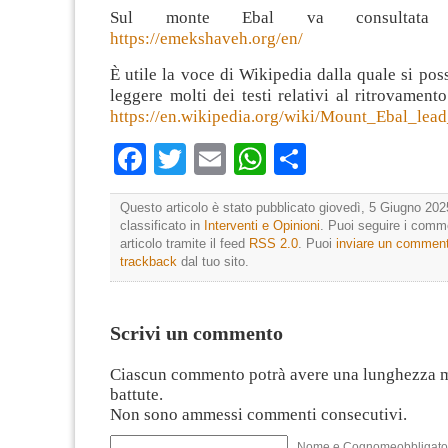
Sul monte Ebal va consultata 
https://emekshaveh.org/en/
È utile la voce di Wikipedia dalla quale si pos
leggere molti dei testi relativi al ritrovamento
https://en.wikipedia.org/wiki/Mount_Ebal_lead
Facebook
Twitter
Email
WhatsApp
Condividi
Questo articolo è stato pubblicato giovedì, 5 Giugno 202
classificato in
Interventi e Opinioni
. Puoi seguire i comm
articolo tramite il feed
RSS 2.0
. Puoi
inviare un commen
trackback
dal tuo sito.
Scrivi un commento
Ciascun commento potrà avere una lunghezza 
battute.
Non sono ammessi commenti consecutivi.
Nome e Cognomeobbligato