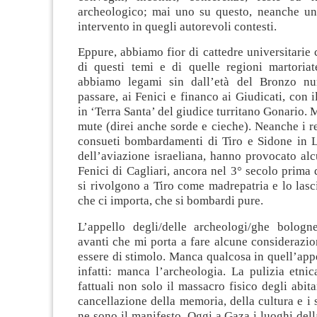
archeologico; mai uno su questo, neanche u
intervento in quegli autorevoli contesti.
Eppure, abbiamo fior di cattedre universitarie
di questi temi e di quelle regioni martoriat
abbiamo legami sin dall’età del Bronzo nur
passare, ai Fenici e financo ai Giudicati, con i
in ‘Terra Santa’ del giudice turritano Gonario. 
mute (direi anche sorde e cieche). Neanche i rec
consueti bombardamenti di Tiro e Sidone in L
dell’aviazione israeliana, hanno provocato al
Fenici di Cagliari, ancora nel 3° secolo prima d
si rivolgono a Tiro come madrepatria e lo lasc
che ci importa, che si bombardi pure.
L’appello degli/delle archeologi/ghe bolog
avanti che mi porta a fare alcune considerazi
essere di stimolo. Manca qualcosa in quell’app
infatti: manca l’archeologia. La pulizia etni
fattuali non solo il massacro fisico degli abit
cancellazione della memoria, della cultura e i s
ne sono il manifesto. Oggi a Gaza i luoghi de