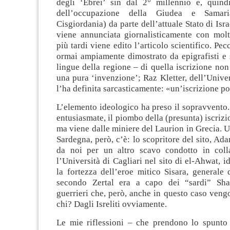
degli ‘Ebrei’ sin dal 2° millennio e, quindi,
dell’occupazione della Giudea e Samar
Cisgiordania) da parte dell’attuale Stato di Isr
viene annunciata giornalisticamente con molt
più tardi viene edito l’articolo scientifico. Pe
ormai ampiamente dimostrato da epigrafisti e s
lingue della regione – di quella iscrizione non 
una pura ‘invenzione’; Raz Kletter, dell’Univer
l’ha definita sarcasticamente: «un’iscrizione 
L’elemento ideologico ha preso il sopravvento.
entusiasmate, il piombo della (presunta) iscrizi
ma viene dalle miniere del Laurion in Grecia. 
Sardegna, però, c’è: lo scopritore del sito, Ada
da noi per un altro scavo condotto in coll
l’Università di Cagliari nel sito di el-Ahwat, i
la fortezza dell’eroe mitico Sisara, generale
secondo Zertal era a capo dei “sardi” Shar
guerrieri che, però, anche in questo caso vengo
chi? Dagli Isreliti ovviamente.
Le mie riflessioni – che prendono lo spunto 