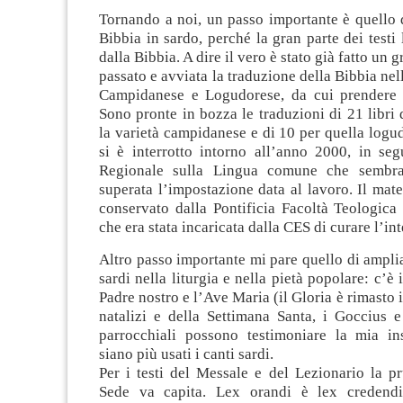
Tornando a noi, un passo importante è quello d
Bibbia in sardo, perché la gran parte dei testi 
dalla Bibbia. A dire il vero è stato già fatto un 
passato e avviata la traduzione della Bibbia nel
Campidanese e Logudorese, da cui prendere i t
Sono pronte in bozza le traduzioni di 21 libri 
la varietà campidanese e di 10 per quella logud
si è interrotto intorno all’anno 2000, in seg
Regionale sulla Lingua comune che sembra
superata l’impostazione data al lavoro. Il mate
conservato dalla Pontificia Facoltà Teologica
che era stata incaricata dalla CES di curare l’in
Altro passo importante mi pare quello di ampliar
sardi nella liturgia e nella pietà popolare: c’è 
Padre nostro e l’Ave Maria (il Gloria è rimasto in
natalizi e della Settimana Santa, i Goccius e 
parrocchiali possono testimoniare la mia in
siano più usati i canti sardi.
Per i testi del Messale e del Lezionario la p
Sede va capita. Lex orandi è lex credendi