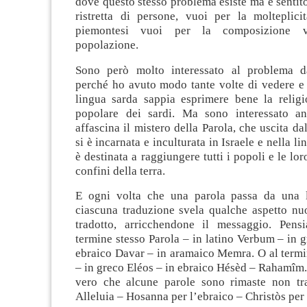
dove questo stesso problema esiste ma è sentit
ristretta di persone, vuoi per la molteplicit
piemontesi vuoi per la composizione va
popolazione.
Sono però molto interessato al problema da
perché ho avuto modo tante volte di vedere e 
lingua sarda sappia esprimere bene la religio
popolare dei sardi. Ma sono interessato a
affascina il mistero della Parola, che uscita da
si è incarnata e inculturata in Israele e nella l
è destinata a raggiungere tutti i popoli e le lor
confini della terra.
E ogni volta che una parola passa da una li
ciascuna traduzione svela qualche aspetto nu
tradotto, arricchendone il messaggio. Pens
termine stesso Parola – in latino Verbum – in 
ebraico Davar – in aramaico Memra. O al termi
– in greco Eléos – in ebraico Hésèd – Rahamîm. 
vero che alcune parole sono rimaste non tr
Alleluia – Hosanna per l’ebraico – Christòs per 