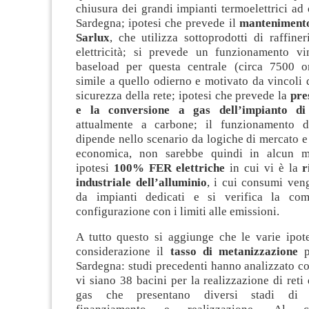
chiusura dei grandi impianti termoelettrici ad 
Sardegna; ipotesi che prevede il
mantenimento
Sarlux
, che utilizza sottoprodotti di raffine
elettricità; si prevede un funzionamento vi
baseload per questa centrale (circa 7500 or
simile a quello odierno e motivato da vincoli d
sicurezza della rete; ipotesi che prevede la
pre
e la conversione a gas dell’impianto d
attualmente a carbone; il funzionamento 
dipende nello scenario da logiche di mercato 
economica, non sarebbe quindi in alcun m
ipotesi
100% FER elettriche
in cui vi è la
r
industriale dell’alluminio
, i cui consumi ven
da impianti dedicati e si verifica la comp
configurazione con i limiti alle emissioni.
A tutto questo si aggiunge che le varie ipot
considerazione il
tasso di metanizzazione
p
Sardegna: studi precedenti hanno analizzato c
vi siano 38 bacini per la realizzazione di reti 
gas che presentano diversi stadi di au