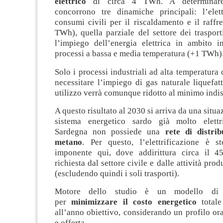
elettrico
di circa 4 TWh. A determinare 
concorrono tre dinamiche principali: l’elett
consumi civili per il riscaldamento e il raff
TWh), quella parziale del settore dei traspor
l’impiego dell’energia elettrica in ambito in
processi a bassa e media temperatura (+1 TWh)
Solo i processi industriali ad alta temperatura
necessitare l’impiego di gas naturale liquefat
utilizzo verrà comunque ridotto al minimo indi
A questo risultato al 2030 si arriva da una situa
sistema energetico sardo già molto elettri
Sardegna non possiede una
rete di distri
metano
. Per questo, l’elettrificazione è s
imponente qui, dove addirittura circa il 4
richiesta dal settore civile e dalle attività produ
(escludendo quindi i soli trasporti).
Motore dello studio è un modello di o
per
minimizzare il costo energetico
totale
all’anno obiettivo, considerando un profilo o
e offerta.