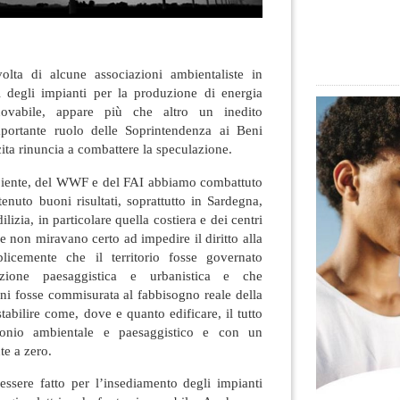
olta di alcune associazioni ambientaliste in
i degli impianti per la produzione di energia
nnovabile, appare più che altro un inedito
mportante ruolo delle Soprintendenza ai Beni
cita rinuncia a combattere la speculazione.
biente, del WWF e del FAI abbiamo combattuto
tenuto buoni risultati, soprattutto in Sardegna,
lizia, in particolare quella costiera e dei centri
ie non miravano certo ad impedire il diritto alla
icemente che il territorio fosse governato
cazione paesaggistica e urbanistica e che
ioni fosse commisurata al fabbisogno reale della
stabilire come, dove e quanto edificare, il tutto
imonio ambientale e paesaggistico e con un
e a zero.
ssere fatto per l’insediamento degli impianti