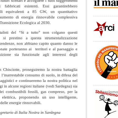
 futuri scenari e accogliere i suoi suggerimenti
 fabbricati esistenti. Essi garantirebbero
nelli equivalenti a 85 GW, un quantitativo
l’aumento di energia rinnovabile complessiva
 Transizione Ecologica al 2030.
alisti del “Si a tutto” non colgano questi
 si prestino a questa strumentalizzazione
tendenze, non abbiano capito quanto danno le
onate porteranno ai territori e al paesaggio e
zione sia funzionale agli interessi degli
Chisciotte, proseguiremo la nostra battaglia
 l’inarrestabile consumo di suolo, in difesa del
saggistici e continueremo la nostra politica nel
i in alcune regioni italiane (vedi Sardegna) sia
ei combustibili fossili, gas compreso, per la
elettrica, proponendo un uso intelligente,
delle energie rinnovabili.
gretario di Italia Nostra in Sardegna