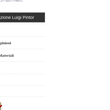
ione Luigi Pintor
pinioni
ateriali