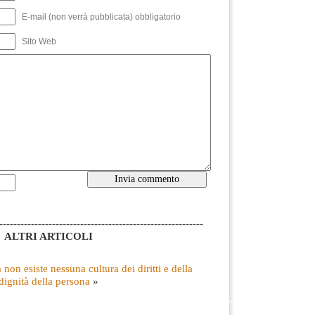
E-mail (non verrà pubblicata) obbligatorio
Sito Web
----------------------------------------------------------
ALTRI ARTICOLI
 non esiste nessuna cultura dei diritti e della
dignità della persona
»