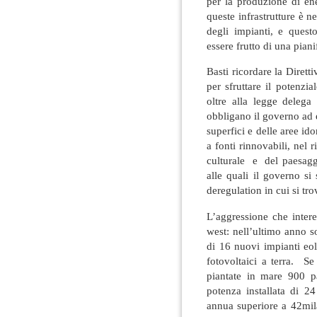
per la produzione di ene
queste infrastrutture è ne
degli impianti, e ques
essere frutto di una pian
Basti ricordare la Diret
per sfruttare il potenzi
oltre alla legge deleg
obbligano il governo ad 
superfici e delle aree id
a fonti rinnovabili, nel 
culturale e del paesagg
alle quali il governo si
deregulation in cui si tro
L’aggressione che interes
west: nell’ultimo anno so
di 16 nuovi impianti eol
fotovoltaici a terra. S
piantate in mare 900 p
potenza installata di
annua superiore a 42mil