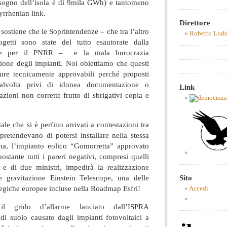
bisogno dell’isola è di 9mila GWh) e tantomeno
yrrhenian link.
Direttore
ostiene che le Soprintendenze – che tra l’altro
Roberto Lod
getti sono state del tutto esautorate dalla
ale per il PNRR – e la mala burocrazia
ione degli impianti. Noi obiettiamo che questi
ure tecnicamente approvabili perché proposti
 talvolta privi di idonea documentazione o
Link
azioni non corrette frutto di sbrigativi copia e
tale che si è perfino arrivati a contestazioni tra
pretendevano di potersi installare nella stessa
na, l’impianto eolico “Gomorretta” approvato
stante tutti i pareri negativi, compresi quelli
e di due ministri, impedirà la realizzazione
re gravitazione Einstein Telescope, una delle
Sito
ategiche europee incluse nella Roadmap Esfri!
Accedi
il grido d’allarme lanciato dall’ISPRA
di suolo causato dagli impianti fotovoltaici a