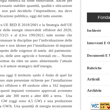
rgia elettrica da fonte rinnovabile. Anche per
cessario stabilire quantità, qualità e ubicazione
to non può deciderlo l’imprenditore, ma deve
ificazione pubblica, oggi del tutto assente.
Fondaz
tiva UE RED II 2018/2001 e la Strategia dell’UE
ale delle energie rinnovabili offshore del 2020,
Inchieste
a 53/21 e al d.lvo 199/2021; tutte norme che
emanare le discipline per l’individuazione delle
Interventi E O
onee e non idonee per l’installazione di impianti
rispetto delle esigenze di tutela del patrimonio
Documenti E M
io, delle aree agricole e forestali etc… Norme
 sottrae da oltre un anno alimentando l’attuale
va il settore strategico dell’energia.
Rubriche
sa oggi il territorio sardo è frutto di quel far
Articoli
no state presentate richieste per l’installazione
ici offshore e 49 onshore oltre a 162 impianti
e questi impianti venissero approvati avremmo
Archivio
ale alte 300 metri a altre 400 a terra. Una
 24 GW (oggi sono 4,5 GW) e una produzione
a GW/h. Una quantità di energia tecnicamente