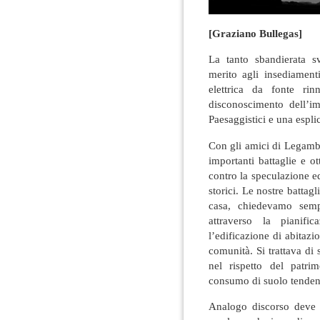
[Graziano Bullegas]
La tanto sbandierata sv
merito agli insediament
elettrica da fonte ri
disconoscimento dell’i
Paesaggistici e una espli
Con gli amici di Legam
importanti battaglie e ot
contro la speculazione edi
storici. Le nostre battagl
casa, chiedevamo sempl
attraverso la pianifi
l’edificazione di abitaz
comunità. Si trattava di 
nel rispetto del patr
consumo di suolo tendent
Analogo discorso deve e