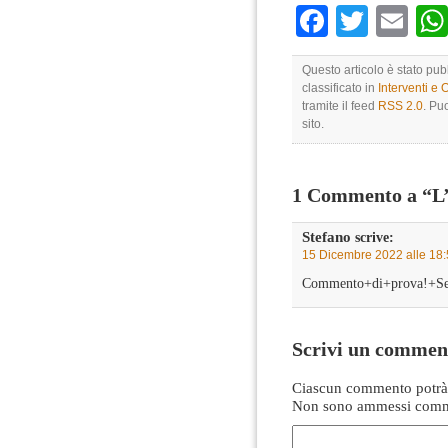
Faceboo
Twitte
Em
Questo articolo è stato pu
classificato in
Interventi e 
tramite il feed
RSS 2.0
. Pu
sito.
1 Commento a “L’a
Stefano
scrive:
15 Dicembre 2022 alle 18
Commento+di+prova!+Se+
Scrivi un commen
Ciascun commento potrà 
Non sono ammessi comme