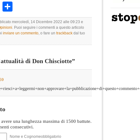
k
r
ail
WhatsApp
Condividi
bblicato mercoledì, 14 Dicembre 2022 alle 09:23 e
Opinioni
. Puoi seguire i commenti a questo articolo
oi
inviare un commento
, o fare un
trackback
dal tuo
ttualità di Don Chisciotte”
:59
riesci+a+leggermi+non+approvare+la+pubblicazione+di+questo+commento+
to
avere una lunghezza massima di 1500 battute.
nti consecutivi.
Nome e Cognomeobbligatorio