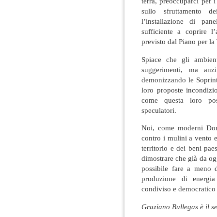
terra, preoccuparci per i
sullo sfruttamento dei
l’installazione di pa
sufficiente a coprire 
previsto dal Piano per la
Spiace che gli ambient
suggerimenti, ma anzi
demonizzando le Soprin
loro proposte incondizi
come questa loro posi
speculatori.
Noi, come moderni Don 
contro i mulini a vento e
territorio e dei beni pae
dimostrare che già da ogg
possibile fare a meno d
produzione di energia 
condiviso e democratico 
Graziano Bullegas è il se