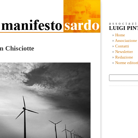
associaz
LUIGI PI
Home
Associazione
Contatti
on Chisciotte
Newsletter
Redazione
Norme editori