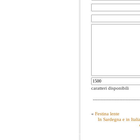
caratteri disponibili
------------------------------
«
Festina lente
In Sardegna e in Italia