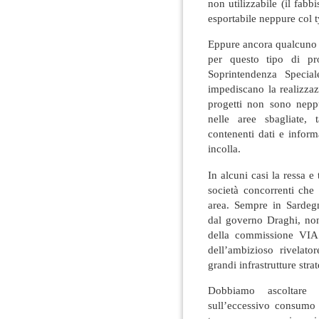
non utilizzabile (il fab
esportabile neppure col t
Eppure ancora qualcuno s
per questo tipo di pro
Soprintendenza Speci
impediscano la realizzaz
progetti non sono nepp
nelle aree sbagliate,
contenenti dati e inform
incolla.
In alcuni casi la ressa e 
società concorrenti che 
area. Sempre in Sardeg
dal governo Draghi, nono
della commissione VIA 
dell’ambizioso rivelato
grandi infrastrutture str
Dobbiamo ascoltare 
sull’eccessivo consumo 