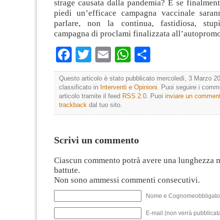
strage causata dalla pandemia? E se finalment
piedi un’efficace campagna vaccinale sarann
parlare, non la continua, fastidiosa, stup
campagna di proclami finalizzata all’autoprom
Facebook
Twitter
Email
WhatsApp
Condividi
Questo articolo è stato pubblicato mercoledì, 3 Marzo 20
classificato in
Interventi e Opinioni
. Puoi seguire i comm
articolo tramite il feed
RSS 2.0
. Puoi
inviare un commen
trackback
dal tuo sito.
Scrivi un commento
Ciascun commento potrà avere una lunghezza 
battute.
Non sono ammessi commenti consecutivi.
Nome e Cognomeobbligato
E-mail (non verrà pubblicata