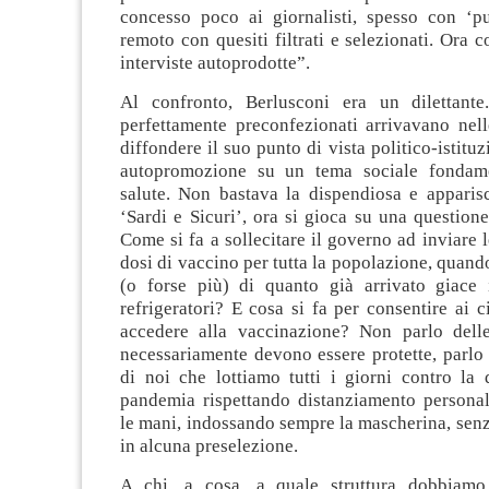
concesso poco ai giornalisti, spesso con ‘p
remoto con quesiti filtrati e selezionati. Ora 
interviste autoprodotte”.
Al confronto, Berlusconi era un dilettante
perfettamente preconfezionati arrivavano nell
diffondere il suo punto di vista politico-istituz
autopromozione su un tema sociale fondam
salute. Non bastava la dispendiosa e appari
‘Sardi e Sicuri’, ora si gioca su una question
Come si fa a sollecitare il governo ad inviare l
dosi di vaccino per tutta la popolazione, quando
(o forse più) di quanto già arrivato giace i
refrigeratori? E cosa si fa per consentire ai ci
accedere alla vaccinazione? Non parlo dell
necessariamente devono essere protette, parlo di
di noi che lottiamo tutti i giorni contro la 
pandemia rispettando distanziamento personal
le mani, indossando sempre la mascherina, senza
in alcuna preselezione.
A chi, a cosa, a quale struttura dobbiamo 