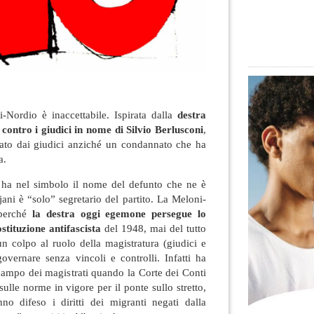
-Nordio è inaccettabile. Ispirata dalla
destra
contro i giudici in nome di Silvio Berlusconi
,
tato dai giudici anziché un condannato che ha
a.
 ha nel simbolo il nome del defunto che ne è
ajani è “solo” segretario del partito. La Meloni-
 perché
la destra oggi egemone persegue lo
stituzione antifascista
del 1948, mai del tutto
un colpo al ruolo della magistratura (giudici e
governare senza vincoli e controlli. Infatti ha
 campo dei magistrati quando la Corte dei Conti
sulle norme in vigore per il ponte sullo stretto,
o difeso i diritti dei migranti negati dalla