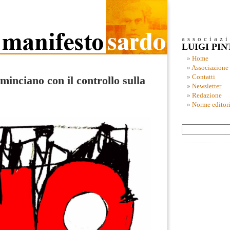
associaz
LUIGI PI
Home
Associazione
Contatti
minciano con il controllo sulla
Newsletter
Redazione
Norme editori