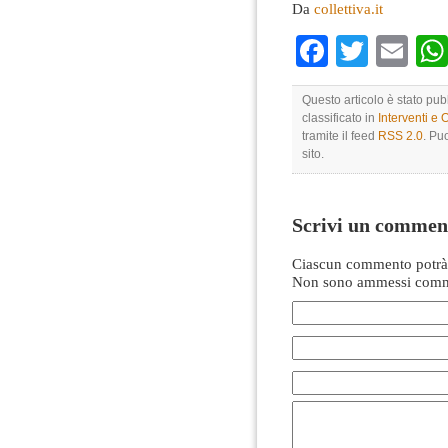
Da
collettiva.it
Faceboo
Twitte
Em
Questo articolo è stato pu
classificato in
Interventi e 
tramite il feed
RSS 2.0
. Pu
sito.
Scrivi un commen
Ciascun commento potrà 
Non sono ammessi comme