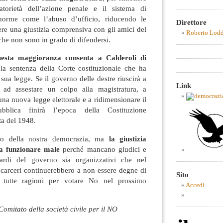
gatorietà dell’azione penale e il sistema di
norme come l’abuso d’ufficio, riducendo le
Direttore
nere una giustizia comprensiva con gli amici del
Roberto Lod
che non sono in grado di difendersi.
esta maggioranza consenta a Calderoli di
a sentenza della Corte costituzionale che ha
sua legge. Se il governo delle destre riuscirà a
Link
, ad assestare un colpo alla magistratura, a
una nuova legge elettorale e a ridimensionare il
bblica finirà l’epoca della Costituzione
ta del 1948.
to della nostra democrazia, ma
la giustizia
 a funzionare male
perché mancano giudici e
itardi del governo sia organizzativi che nel
 carceri continuerebbero a non essere degne di
Sito
 tutte ragioni per votare No nel prossimo
Accedi
 Comitato della società civile per il NO