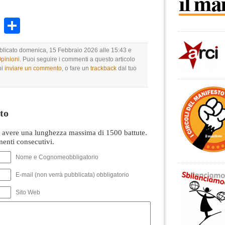
k
r
ail
WhatsApp
Condividi
bblicato domenica, 15 Febbraio 2026 alle 15:43 e
Opinioni
. Puoi seguire i commenti a questo articolo
oi
inviare un commento
, o fare un
trackback
dal tuo
to
avere una lunghezza massima di 1500 battute.
nti consecutivi.
Nome e Cognomeobbligatorio
E-mail (non verrà pubblicata) obbligatorio
Sito Web