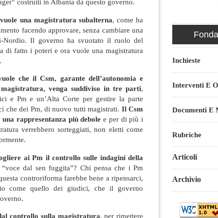
ager” costruiti in Albania da questo governo.
a vuole una magistratura subalterna
, come ha
rlamento facendo approvare, senza cambiare una
Fondaz
i-Nordio. Il governo ha svuotato il ruolo del
a di fatto i poteri e ora vuole una magistratura
Inchieste
.
vuole che il Csm, garante dell’autonomia e
Interventi E O
 magistratura, venga suddiviso in tre parti
,
ci e Pm e un’Alta Corte per gestire la parte
ici che dei Pm, di nuovo tutti magistrati.
Il Csm
Documenti E M
be una rappresentanza più debole
e per di più i
ratura verrebbero sorteggiati, non eletti come
Rubriche
iormente.
Articoli
gliere ai Pm il controllo sulle indagini della
“voce dal sen fuggita”? Chi pensa che i Pm
 questa controriforma farebbe bene a ripensarci,
Archivio
hio come quello dei giudici, che il governo
governo.
dal controllo sulla magistratura
, per rimettere