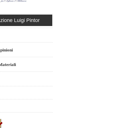
ione Luigi Pintor
pinioni
ateriali