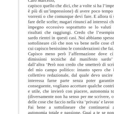
Caro Marcello,
capisco quello che dici, che a volte si ha l’imp
è più di un’impressione) di avere poco tempo 
vorresti o che comunque devi fare. E allora ti s
fare delle scelte; magari rinunci ad interessi c
impegno eccessivo soprattutto se lo valuti 
risultati che raggiungi. Credo che l’esempi
sardo rientri in questi casi. Noi abbiamo spess
sottolineare ciò che non va bene nelle cose c
cui capisco benissimo le considerazioni che fai.
Capisco meno però l’affermazione dove ci
dimissioni tecniche dal manifesto sardo
dall’altra ‘Però non credo che smetterò di scri
del mio campo politico: intanto spero che 
collettivo redazionale, dal quale devo uscir
interessa farne parte senza poter garant
conseguente, vogliano accettare qualche contri
e utile, che invierò con piacere, autonomia t
(diversamente non ha senso per me scrivere, c
delle cose che faccio nella vita ‘privata’ e lavor
Fai bene a sottolineare che continuerai 
autonomia totale e passione. Guai a te se non