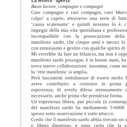
La lettera “aperta”
Buon lavoro, compagne e compagni
Care compagne e cari compagni, caro Marco
colpo’ a capire, attraverso una serie di fatt
‘causa scatenante’ e quindi nessuno lo è, c
impegni della mia vita quotidiana e professio
incompatibile con la prosecuzione della
manifesto sardo, che cinque anni e mezzo fa
con entusiasmo e gestito con qualche spirito di 
Mi verrebbe da fare un bilancio, ma non è opp
manifesto sardo prosegue, è in buone mani, ha 
trova nuove collaborazioni: insomma, come mi 
la ‘rete manifesta’ si amplia.
Però lasciatemi sottolineare di essere molto f
avere contribuito a costruire in prima 
esperienza, di averla difesa strenuamente 
necessario, anche prima che prendesse forma.
Un’esperienza libera, pur piccola (e comun
del manifesto sardo ha mediamente 5-6000 le
spesso sotto osservazione e sotto attacco.
Credo che il manifesto sardo abbia trovato un s
e libero dignitoso, e sono certo che la su