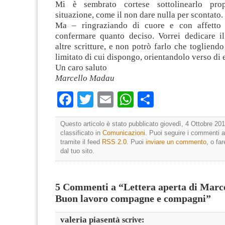
Mi è sembrato cortese sottolinearlo pro
situazione, come il non dare nulla per scontato.
Ma – ringraziando di cuore e con affetto
confermare quanto deciso. Vorrei dedicare 
altre scritture, e non potrò farlo che togliend
limitato di cui dispongo, orientandolo verso di 
Un caro saluto
Marcello Madau
Facebook
Twitter
Email
WhatsApp
Condividi
Questo articolo è stato pubblicato giovedì, 4 Ottobre 201
classificato in
Comunicazioni
. Puoi seguire i commenti a
tramite il feed
RSS 2.0
. Puoi
inviare un commento
, o fa
dal tuo sito.
5 Commenti a “Lettera aperta di Marc
Buon lavoro compagne e compagni”
valeria piasentà
scrive: