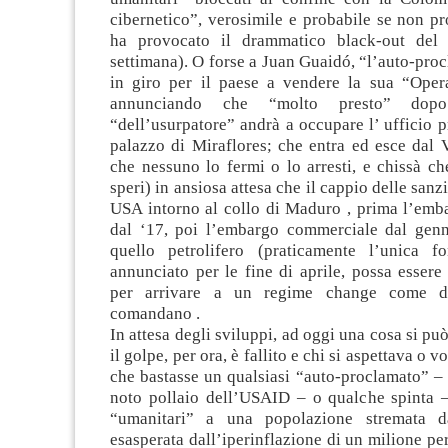
cibernetico”, verosimile e probabile se non pr
ha provocato il drammatico black-out del
settimana). O forse a Juan Guaidó, “l’auto-pro
in giro per il paese a vendere la sua “Oper
annunciando che “molto presto” dopo
“dell’usurpatore” andrà a occupare l’ ufficio p
palazzo di Miraflores; che entra ed esce dal 
che nessuno lo fermi o lo arresti, e chissà c
speri) in ansiosa attesa che il cappio delle san
USA intorno al collo di Maduro , prima l’emba
dal ‘17, poi l’embargo commerciale dal genn
quello petrolifero (praticamente l’unica f
annunciato per le fine di aprile, possa essere l
per arrivare a un regime change come di
comandano .
In attesa degli sviluppi, ad oggi una cosa si può
il golpe, per ora, è fallito e chi si aspettava o v
che bastasse un qualsiasi “auto-proclamato” –
noto pollaio dell’USAID – o qualche spinta –
“umanitari” a una popolazione stremata d
esasperata dall’iperinflazione di un milione pe