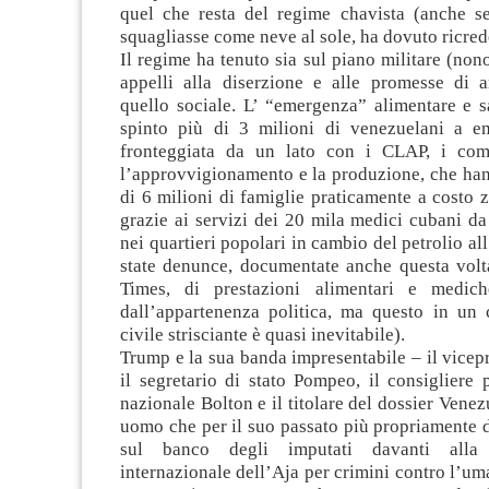
quel che resta del regime chavista (anche s
squagliasse come neve al sole, ha dovuto ricred
Il regime ha tenuto sia sul piano militare (nono
appelli alla diserzione e alle promesse di a
quello sociale. L’ “emergenza” alimentare e s
spinto più di 3 milioni di venezuelani a em
fronteggiata da un lato con i CLAP, i comi
l’approvvigionamento e la produzione, che han
di 6 milioni di famiglie praticamente a costo ze
grazie ai servizi dei 20 mila medici cubani d
nei quartieri popolari in cambio del petrolio al
state denunce, documentate anche questa vol
Times, di prestazioni alimentari e medich
dall’appartenenza politica, ma questo in un 
civile strisciante è quasi inevitabile).
Trump e la sua banda impresentabile – il vicep
il segretario di stato Pompeo, il consigliere 
nazionale Bolton e il titolare del dossier Vene
uomo che per il suo passato più propriamente 
sul banco degli imputati davanti alla
internazionale dell’Aja per crimini contro l’uma