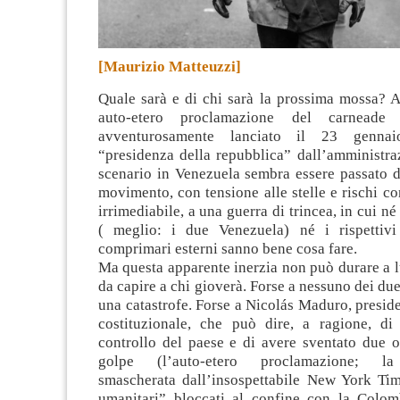
[Maurizio Matteuzzi]
Quale sarà e di chi sarà la prossima mossa? A
auto-etero proclamazione del carneade
avventurosamente lanciato il 23 gennai
“presidenza della repubblica” dall’amministr
scenario in Venezuela sembra essere passato d
movimento, con tensione alle stelle e rischi con
irrimediabile, a una guerra di trincea, in cui né
( meglio: i due Venezuela) né i rispettivi
comprimari esterni sanno bene cosa fare.
Ma questa apparente inerzia non può durare a l
da capire a chi gioverà. Forse a nessuno dei due 
una catastrofe. Forse a Nicolás Maduro, presi
costituzionale, che può dire, a ragione, di
controllo del paese e di avere sventato due o 
golpe (l’auto-etero proclamazione; la
smascherata dall’insospettabile New York Time
umanitari” bloccati al confine con la Colomb