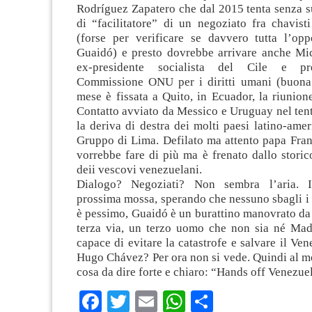
Rodríguez Zapatero che dal 2015 tenta senza s
di “facilitatore” di un negoziato fra chavisti
(forse per verificare se davvero tutta l’op
Guaidó) e presto dovrebbe arrivare anche Mic
ex-presidente socialista del Cile e pre
Commissione ONU per i diritti umani (buona
mese è fissata a Quito, in Ecuador, la riunio
Contatto avviato da Messico e Uruguay nel tent
la deriva di destra dei molti paesi latino-ameri
Gruppo di Lima. Defilato ma attento papa Fran
vorrebbe fare di più ma è frenato dallo stori
deii vescovi venezuelani.
Dialogo? Negoziati? Non sembra l’aria. I
prossima mossa, sperando che nessuno sbagli i
è pessimo, Guaidó è un burattino manovrato da
terza via, un terzo uomo che non sia né Ma
capace di evitare la catastrofe e salvare il Ven
Hugo Chávez? Per ora non si vede. Quindi al m
cosa da dire forte e chiaro: “Hands off Venezue
Facebook
Twitter
Email
WhatsApp
Condividi