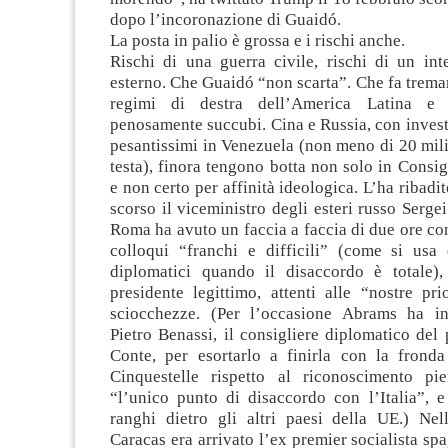
dopo l’incoronazione di Guaidó.
La posta in palio è grossa e i rischi anche.
Rischi di una guerra civile, rischi di un int
esterno. Che Guaidó “non scarta”. Che fa trema
regimi di destra dell’America Latina e 
penosamente succubi. Cina e Russia, con investi
pesantissimi in Venezuela (non meno di 20 milia
testa), finora tengono botta non solo in Consig
e non certo per affinità ideologica. L’ha ribadi
scorso il viceministro degli esteri russo Serg
Roma ha avuto un faccia a faccia di due ore co
colloqui “franchi e difficili” (come si usa 
diplomatici quando il disaccordo è totale)
presidente legittimo, attenti alle “nostre pri
sciocchezze. (Per l’occasione Abrams ha in
Pietro Benassi, il consigliere diplomatico del 
Conte, per esortarlo a finirla con la fronda
Cinquestelle rispetto al riconoscimento pi
“l’unico punto di disaccordo con l’Italia”, e
ranghi dietro gli altri paesi della UE.) Nel
Caracas era arrivato l’ex premier socialista sp