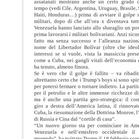
assatanati mostrano anche un certo grado d
tempo (vedi Cile, Argentina, Uruguay, Brasile
Haiti, Honduras…) prima di avviare il golpe 
militari, dopo di che all’ora x diventava tutt
Venezuela hanno lanciato allo sbaraglio un po
prima lavorarsi i militari bolivariani. Anzi sic
fatto ma senza successo e l’alleanza naziona
nome del Libertador Bolívar (oltre che ideo
interessi se si vuole, vista la massiccia prese
come a Cuba, nei gangli vitali dell’economia e
ha tenuto, almeno finora.
Se è vero che il golpe è fallito – va ribadit
altrettanto certo che i Trump’s boys si sono spi
per potersi fermare o tornare indietro. La parti
per il petrolio e le altre immense ricchezze d
ma è anche una partita geo-strategica: il co
giro a destra dell’America latina, il rinnova
Cuba, la riesumazione della Dottrina Monroe, 
di Russia e Cina dal “cortile di casa”.
“Un nuovo giorno sta per cominciare in Ame
Venezuela e nell’emisfero occidentale il 
morendo”, ha twittato Trump il 18 febbraio scor