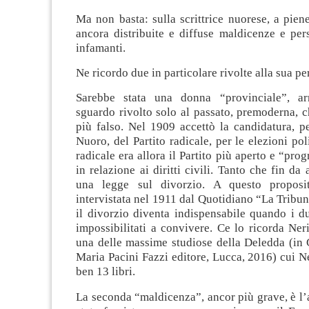
Ma non basta: sulla scrittrice nuorese, a pie
ancora distribuite e diffuse maldicenze e per
infamanti.
Ne ricordo due in particolare rivolte alla sua pe
Sarebbe stata una donna “provinciale”, arr
sguardo rivolto solo al passato, premoderna, c
più falso. Nel 1909 accettò la candidatura, pe
Nuoro, del Partito radicale, per le elezioni poli
radicale era allora il Partito più aperto e “prog
in relazione ai diritti civili. Tanto che fin da
una legge sul divorzio. A questo proposi
intervistata nel 1911 dal Quotidiano “La Tribu
il divorzio diventa indispensabile quando i d
impossibilitati a convivere. Ce lo ricorda Ne
una delle massime studiose della Deledda (in 
Maria Pacini Fazzi editore, Lucca, 2016) cui N
ben 13 libri.
La seconda “maldicenza”, ancor più grave, è l’