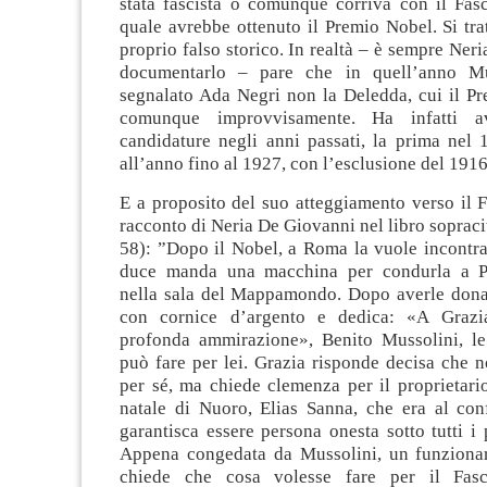
stata fascista o comunque corriva con il Fasc
quale avrebbe ottenuto il Premio Nobel. Si tra
proprio falso storico. In realtà – è sempre Ner
documentarlo – pare che in quell’anno Mu
segnalato Ada Negri non la Deledda, cui il Pr
comunque improvvisamente. Ha infatti 
candidature negli anni passati, la prima nel 
all’anno fino al 1927, con l’esclusione del 191
E a proposito del suo atteggiamento verso il 
racconto di Neria De Giovanni nel libro sopraci
58): ”Dopo il Nobel, a Roma la vuole incontra
duce manda una macchina per condurla a P
nella sala del Mappamondo. Dopo averle dona
con cornice d’argento e dedica: «A Graz
profonda ammirazione», Benito Mussolini, l
può fare per lei. Grazia risponde decisa che 
per sé, ma chiede clemenza per il proprietari
natale di Nuoro, Elias Sanna, che era al con
garantisca essere persona onesta sotto tutti i
Appena congedata da Mussolini, un funzionari
chiede che cosa volesse fare per il Fasc