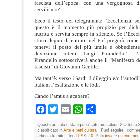
fascista dell’epoca, con una vergognosa di
servilismo?
Ecco il testo del telegramma: “Eccellenza, s
questo è il momento più propizio per dichi
nutrita e servita sempre in silenzio. Se l’Ecce
stima degno di entrare nel Pnf pregerò com
tenervi il posto del più umile e obbedient
devozione intera, Luigi Pirandello”. L’
Pirandello sottoscriverà anche il “Manifesto deg
fascisti” di Giovanni Gentile.
Ma tant’è: verso i Sardi il dileggio e/o l’autodi
italiani l’esaltazione e le lodi.
Cando l’amus a acabare?
Facebook
Twitter
Email
WhatsApp
Condividi
Questo articolo è stato pubblicato mercoledì, 2 Ottobre 
classificato in
Arte e beni culturali
. Puoi seguire i comme
articolo tramite il feed
RSS 2.0
. Puoi
inviare un commen