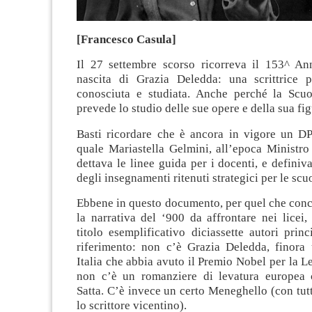
[Francesco Casula]
Il 27 settembre scorso ricorreva il 153^ Ann
nascita di Grazia Deledda: una scrittrice 
conosciuta e studiata. Anche perché la Scuo
prevede lo studio delle sue opere e della sua fig
Basti ricordare che è ancora in vigore un D
quale Mariastella Gelmini, all’epoca Ministro 
dettava le linee guida per i docenti, e definiv
degli insegnamenti ritenuti strategici per le scu
Ebbene in questo documento, per quel che conc
la narrativa del ‘900 da affrontare nei licei,
titolo esemplificativo diciassette autori princ
riferimento: non c’è Grazia Deledda, finora
Italia che abbia avuto il Premio Nobel per la L
non c’è un romanziere di levatura europea 
Satta. C’è invece un certo Meneghello (con tutto
lo scrittore vicentino).