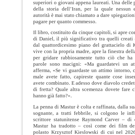
superiori o giovani appena laureati. Una delle p
della storia dell’Iran, per la quale nessun 
autorità è mai stato chiamato a dare spiegazion
pagare per quanto commesso.
Il libro, costituito da cinque capitoli, si apre c
di Daniel, il più significativo tra quelli creati
dal quattordicesimo piano del grattacielo di 
vive con la propria madre, apre la finestra dell
per gridare rabbiosamente tutto ciò che ha
parole sono macigni: «Ma guardatevi un att
afferma, «Se vi guardaste un attimo intorno, 
male avete fatto, capireste quante cose inse
avete combinato. E adesso dove diavolo credet
di fretta? Quale altra scemenza dovete fare c
hanno già fatto?».
La penna di Mastur è colta e raffinata, dalla su
sognante, a tratti febbrile, si colgono le in
scrittore statunitense Raymond Carver – di 
Mastur ha tradotto – così come dei film de
polasto Krzysztof Kieslowski di cui nel 2026