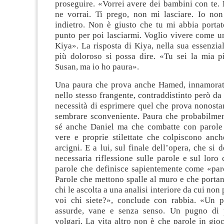
proseguire. «Vorrei avere dei bambini con te. 
ne vorrai. Ti prego, non mi lasciare. Io non
indietro. Non è giusto che tu mi abbia portat
punto per poi lasciarmi. Voglio vivere come u
Kiya». La risposta di Kiya, nella sua essenzial
più doloroso si possa dire. «Tu sei la mia pi
Susan, ma io ho paura».
Una paura che prova anche Hamed, innamorat
nello stesso frangente, contraddistinto però d
necessità di esprimere quel che prova nonosta
sembrare sconveniente. Paura che probabilmen
sé anche Daniel ma che combatte con parole
vere e proprie stilettate che colpiscono anch
arcigni. E a lui, sul finale dell’opera, che si 
necessaria riflessione sulle parole e sul loro
parole che definisce sapientemente come «paro
Parole che mettono spalle al muro e che portan
chi le ascolta a una analisi interiore da cui non 
voi chi siete?», conclude con rabbia. «Un 
assurde, vane e senza senso. Un pugno di p
volgari. La vita altro non è che parole in gio