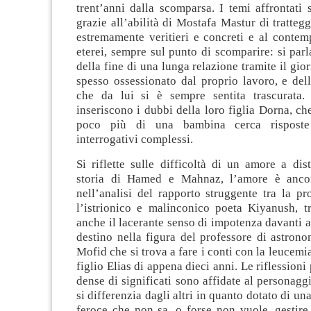
trent’anni dalla scomparsa. I temi affrontati 
grazie all’abilità di Mostafa Mastur di tratteg
estremamente veritieri e concreti e al contem
eterei, sempre sul punto di scomparire: si parla
della fine di una lunga relazione tramite il gio
spesso ossessionato dal proprio lavoro, e del
che da lui si è sempre sentita trascurata.
inseriscono i dubbi della loro figlia Dorna, ch
poco più di una bambina cerca risposte
interrogativi complessi.
Si riflette sulle difficoltà di un amore a dis
storia di Hamed e Mahnaz, l’amore è ancor
nell’analisi del rapporto struggente tra la pr
l’istrionico e malinconico poeta Kiyanush, t
anche il lacerante senso di impotenza davanti ai
destino nella figura del professore di astr
Mofid che si trova a fare i conti con la leucemi
figlio Elias di appena dieci anni. Le riflessioni
dense di significati sono affidate al personagg
si differenzia dagli altri in quanto dotato di una
feroce che non sa, o forse non vuole, gestire