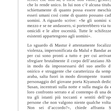
che lo rende unico. In lui non c’è alcuna titub
schiettamente di quanto possa essere meschin
esseri umani così come di quanto possano cade
uomini. A riguardo scrive: «Se gli uomini si
mezzo e se ne andassero, si porterebbero via tut
omicidi e le altre oscenità. Tutte le schifezz
esistenti appartengono agli uomini».
Lo sguardo di Mastur è attentamente focalizz
violenza, impersonificata da Malul e Bandar as
per cui sono pronti a tutto e per cui arriva
sfregiare brutalmente il corpo dell’anziano 
in modo da impossessarsi del suo anello d’
onirico e struggente che caratterizza da sempr
araba, salta fuori in modo dirompente tramite
personaggio del giovane poeta Kiyanush dedic
Susan, incentrati sulla notte e sulla magia da 
loro confronto serrato e al contempo di una de
tra gli istanti più toccanti e sentiti dell’o
persone che non valgono niente qualche volta
Non sei d’accordo?», chiede affranta 