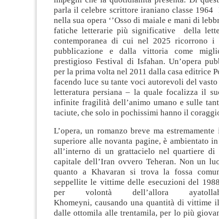
parla il celebre scrittore iraniano classe 196
nella sua opera ‘’Osso di maiale e mani di lebbr
fatiche letterarie più significative della lett
contemporanea di cui nel 2025 ricorrono i 
pubblicazione e dalla vittoria come migl
prestigioso Festival di Isfahan. Un’opera pubb
per la prima volta nel 2011 dalla casa editrice 
facendo luce su tante voci autorevoli del vast
letteratura persiana – la quale focalizza il s
infinite fragilità dell’animo umano e sulle tant
taciute, che solo in pochissimi hanno il coraggio
L’opera, un romanzo breve ma estremamente 
superiore alle novanta pagine, è ambientato i
all’interno di un grattacielo nel quartiere d
capitale dell’Iran ovvero Teheran. Non un luo
quanto a Khavaran si trova la fossa comu
seppellite le vittime delle esecuzioni del 198
per volontà dell’allora ayatoll
Khomeyni, causando una quantità di vittime i
dalle ottomila alle trentamila, per lo più giova