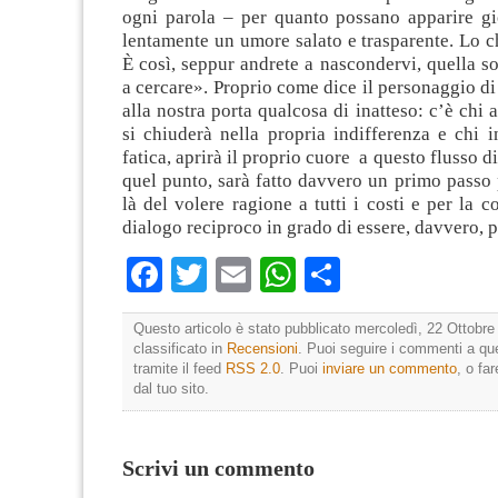
ogni parola – per quanto possano apparire gi
lentamente un umore salato e trasparente. Lo 
È così, seppur andrete a nascondervi, quella s
a cercare». Proprio come dice il personaggio di
alla nostra porta qualcosa di inatteso: c’è chi 
si chiuderà nella propria indifferenza e chi 
fatica, aprirà il proprio cuore a questo flusso di
quel punto, sarà fatto davvero un primo passo 
là del volere ragione a tutti i costi e per la c
dialogo reciproco in grado di essere, davvero, p
Facebook
Twitter
Email
WhatsApp
Condividi
Questo articolo è stato pubblicato mercoledì, 22 Ottobre
classificato in
Recensioni
. Puoi seguire i commenti a que
tramite il feed
RSS 2.0
. Puoi
inviare un commento
, o fa
dal tuo sito.
Scrivi un commento