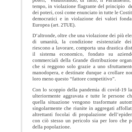
poteri, esautorando, di fatto, il Parlamento,
tempo, in violazione flagrante del principio d
dei poteri, così come enunciato in tutte le Costi
democratici e in violazione dei valori fonda
Europea (art. 2TUE).
D’altronde, oltre che una violazione dei più ele
di umanità, la condizione esistenziale dei
riescono a lavorare, comporta una drastica dist
il sistema economico, fondato su azien
commerciali della Grande distribuzione orga
che si reggono solo grazie a uno sfruttament
manodopera, e destinate dunque a crollare n
loro meno questo “fattore competitivo”.
Con lo scoppio della pandemia di covid-19 la 
ulteriormente aggravata e tutte le persone ch
quella situazione vengono trasformate autom
singolarmente che riunite in aggregati affollati
altrettanti focolai di propalazione dell’epid
con ciò stesso un pericolo sia per loro che pe
della popolazione.