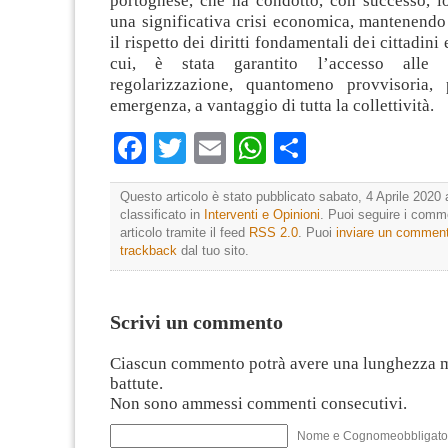
portoghese, che ha condotto, con successo, lo
una significativa crisi economica, mantenendo
il rispetto dei diritti fondamentali dei cittadini 
cui, è stata garantito l’accesso all
regolarizzazione, quantomeno provvisoria,
emergenza, a vantaggio di tutta la collettività.
Facebook
Twitter
Email
WhatsApp
Condividi
Questo articolo è stato pubblicato sabato, 4 Aprile 2020 
classificato in
Interventi e Opinioni
. Puoi seguire i comm
articolo tramite il feed
RSS 2.0
. Puoi
inviare un commen
trackback
dal tuo sito.
Scrivi un commento
Ciascun commento potrà avere una lunghezza 
battute.
Non sono ammessi commenti consecutivi.
Nome e Cognomeobbligato