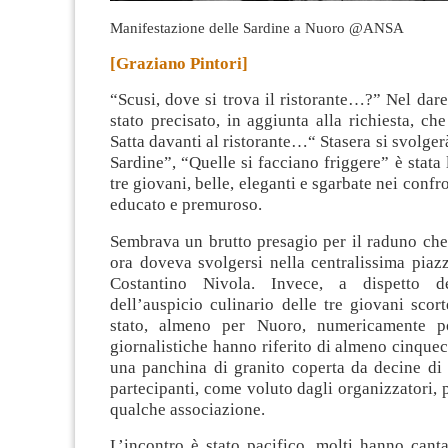
Manifestazione delle Sardine a Nuoro
@ANSA
[Graziano Pintori]
“Scusi, dove si trova il ristorante…?” Nel dare
stato precisato, in aggiunta alla richiesta, che
Satta davanti al ristorante…“ Stasera si svolger
Sardine”, “Quelle si facciano friggere” è stata 
tre giovani, belle, eleganti e sgarbate nei confr
educato e premuroso
.
Sembrava un brutto presagio per il raduno che
ora doveva svolgersi nella centralissima piaz
Costantino Nivola. Invece, a dispetto d
dell’auspicio culinario delle tre giovani scort
stato, almeno per Nuoro, numericamente pos
giornalistiche hanno riferito di almeno cinque
una panchina di granito coperta da decine di l
partecipanti, come voluto dagli organizzatori, 
qualche associazione.
L’incontro è stato pacifico, molti hanno cant