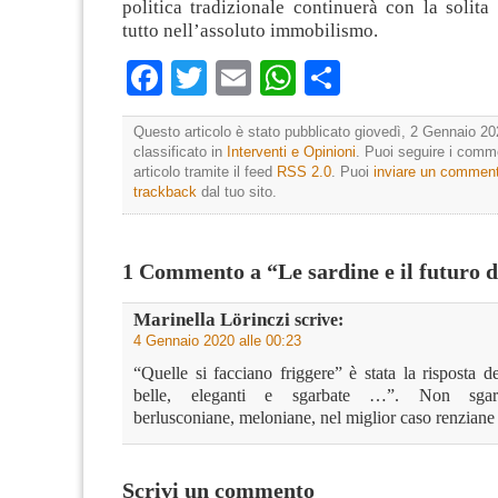
politica tradizionale continuerà con la solita
tutto nell’assoluto immobilismo.
Facebook
Twitter
Email
WhatsApp
Condividi
Questo articolo è stato pubblicato giovedì, 2 Gennaio 20
classificato in
Interventi e Opinioni
. Puoi seguire i comm
articolo tramite il feed
RSS 2.0
. Puoi
inviare un commen
trackback
dal tuo sito.
1 Commento a “Le sardine e il futuro de
Marinella Lörinczi
scrive:
4 Gennaio 2020 alle 00:23
“Quelle si facciano friggere” è stata la risposta de
belle, eleganti e sgarbate …”. Non sgarbat
berlusconiane, meloniane, nel miglior caso renziane
Scrivi un commento