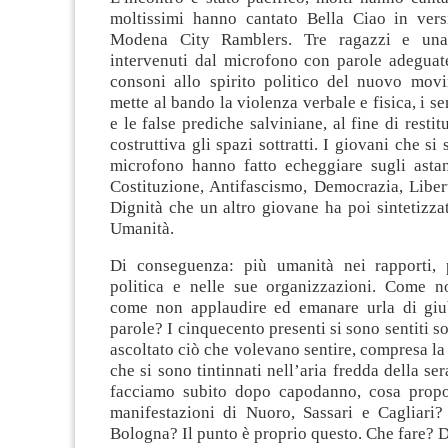
moltissimi hanno cantato Bella Ciao in vers
Modena City Ramblers. Tre ragazzi e una
intervenuti dal microfono con parole adeguat
consoni allo spirito politico del nuovo movi
mette al bando la violenza verbale e fisica, i s
e le false prediche salviniane, al fine di restitu
costruttiva gli spazi sottratti. I giovani che si 
microfono hanno fatto echeggiare sugli asta
Costituzione, Antifascismo, Democrazia, Liber
Dignità che un altro giovane ha poi sintetizza
Umanità.
Di conseguenza: più umanità nei rapporti, 
politica e nelle sue organizzazioni. Come n
come non applaudire ed emanare urla di giu
parole? I cinquecento presenti si sono sentiti s
ascoltato ciò che volevano sentire, compresa la 
che si sono tintinnati nell’aria fredda della se
facciamo subito dopo capodanno, cosa prop
manifestazioni di Nuoro, Sassari e Cagliari
Bologna? Il punto è proprio questo. Che fare? 