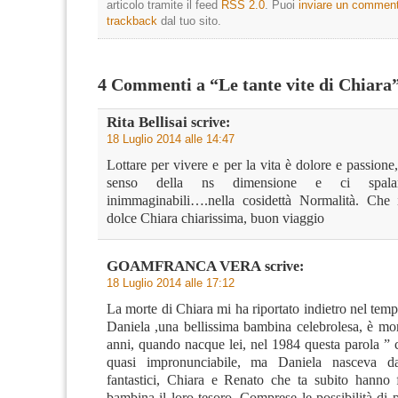
articolo tramite il feed
RSS 2.0
. Puoi
inviare un commen
trackback
dal tuo sito.
4 Commenti a “Le tante vite di Chiara
Rita Bellisai
scrive:
18 Luglio 2014 alle 14:47
Lottare per vivere e per la vita è dolore e passione,
senso della ns dimensione e ci spalan
inimmaginabili….nella cosidettà Normalità. Che i
dolce Chiara chiarissima, buon viaggio
GOAMFRANCA VERA
scrive:
18 Luglio 2014 alle 17:12
La morte di Chiara mi ha riportato indietro nel tem
Daniela ,una bellissima bambina celebrolesa, è mo
anni, quando nacque lei, nel 1984 questa parola ” 
quasi impronunciabile, ma Daniela nasceva d
fantastici, Chiara e Renato che ta subito hanno f
bambina il loro tesoro. Comprese le possibilità di p