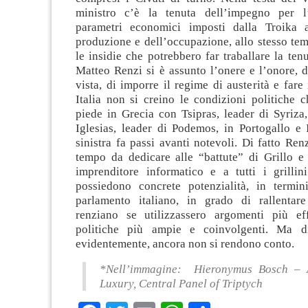
ministro c’è la tenuta dell’impegno per l’
parametri economici imposti dalla Troika a
produzione e dell’occupazione, allo stesso te
le insidie che potrebbero far traballare la ten
Matteo Renzi si è assunto l’onere e l’onore, 
vista, di imporre il regime di austerità e far
Italia non si creino le condizioni politiche 
piede in Grecia con Tsipras, leader di Syriza
Iglesias, leader di Podemos, in Portogallo e 
sinistra fa passi avanti notevoli. Di fatto Re
tempo da dedicare alle “battute” di Grillo e 
imprenditore informatico e a tutti i grillini
possiedono concrete potenzialità, in termin
parlamento italiano, in grado di rallentar
renziano se utilizzassero argomenti più ef
politiche più ampie e coinvolgenti. Ma di
evidentemente, ancora non si rendono conto.
*Nell’immagine: Hieronymus Bosch – A
Luxury, Central Panel of Triptych