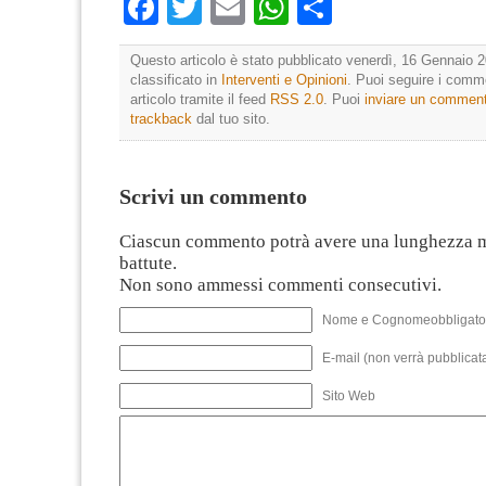
Facebook
Twitter
Email
WhatsApp
Condividi
Questo articolo è stato pubblicato venerdì, 16 Gennaio 2
classificato in
Interventi e Opinioni
. Puoi seguire i comm
articolo tramite il feed
RSS 2.0
. Puoi
inviare un commen
trackback
dal tuo sito.
Scrivi un commento
Ciascun commento potrà avere una lunghezza 
battute.
Non sono ammessi commenti consecutivi.
Nome e Cognomeobbligato
E-mail (non verrà pubblicata
Sito Web