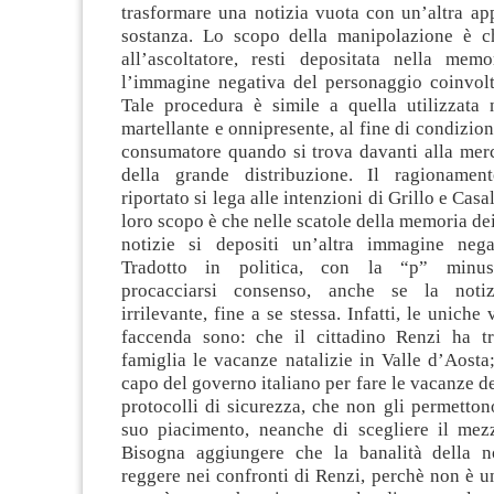
trasformare una notizia vuota con un’altra ap
sostanza. Lo scopo della manipolazione è ch
all’ascoltatore, resti depositata nella me
l’immagine negativa del personaggio coinvolto
Tale procedura è simile a quella utilizzata n
martellante e onnipresente, al fine di condizion
consumatore quando si trova davanti alla merc
della grande distribuzione. Il ragioname
riportato si lega alle intenzioni di Grillo e Casa
loro scopo è che nelle scatole della memoria de
notizie si depositi un’altra immagine nega
Tradotto in politica, con la “p” minusc
procacciarsi consenso, anche se la notiz
irrilevante, fine a se stessa. Infatti, le uniche v
faccenda sono: che il cittadino Renzi ha t
famiglia le vacanze natalizie in Valle d’Aosta; 
capo del governo italiano per fare le vacanze de
protocolli di sicurezza, che non gli permetto
suo piacimento, neanche di scegliere il mezz
Bisogna aggiungere che la banalità della n
reggere nei confronti di Renzi, perchè non è 