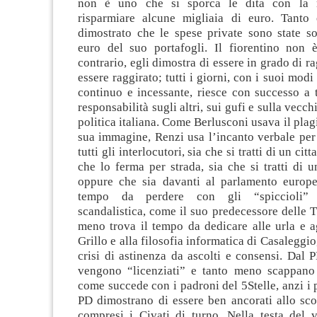
non è uno che si sporca le dita con la 
risparmiare alcune migliaia di euro. Tanto
dimostrato che le spese private sono state so
euro del suo portafogli. Il fiorentino non
contrario, egli dimostra di essere in grado di r
essere raggirato; tutti i giorni, con i suoi modi
continuo e incessante, riesce con successo a t
responsabilità sugli altri, sui gufi e sulla vec
politica italiana. Come Berlusconi usava il plag
sua immagine, Renzi usa l’incanto verbale per
tutti gli interlocutori, sia che si tratti di un ci
che lo ferma per strada, sia che si tratti di u
oppure che sia davanti al parlamento europ
tempo da perdere con gli “spiccioli” d
scandalistica, come il suo predecessore delle T
meno trova il tempo da dedicare alle urla e a
Grillo e alla filosofia informatica di Casaleggi
crisi di astinenza da ascolti e consensi. Dal
vengono “licenziati” e tanto meno scappano 
come succede con i padroni del 5Stelle, anzi i 
PD dimostrano di essere ben ancorati allo sco
compresi i Civati di turno. Nella testa del 