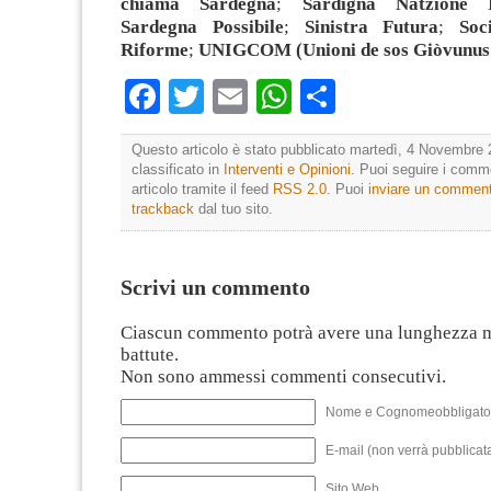
chiama Sardegna
;
Sardigna Natzione I
Sardegna Possibile
;
Sinistra Futura
;
Soc
Riforme
;
UNIGCOM (Unioni de sos Giòvunus
Facebook
Twitter
Email
WhatsApp
Condividi
Questo articolo è stato pubblicato martedì, 4 Novembre 
classificato in
Interventi e Opinioni
. Puoi seguire i comm
articolo tramite il feed
RSS 2.0
. Puoi
inviare un commen
trackback
dal tuo sito.
Scrivi un commento
Ciascun commento potrà avere una lunghezza 
battute.
Non sono ammessi commenti consecutivi.
Nome e Cognomeobbligato
E-mail (non verrà pubblicata
Sito Web