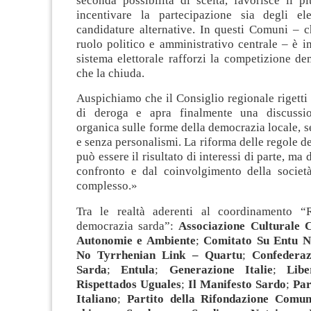
seconda possibilità di scelta, favorisce il p
incentivare la partecipazione sia degli ele
candidature alternative. In questi Comuni – 
ruolo politico e amministrativo centrale – è i
sistema elettorale rafforzi la competizione d
che la chiuda.
Auspichiamo che il Consiglio regionale rigetti 
di deroga e apra finalmente una discussi
organica sulle forme della democrazia locale, s
e senza personalismi. La riforma delle regole 
può essere il risultato di interessi di parte, ma
confronto e dal coinvolgimento della societ
complesso.»
Tra le realtà aderenti al coordinamento “R
democrazia sarda”:
Associazione Culturale 
Autonomie e Ambiente
;
Comitato Su Entu N
No Tyrrhenian Link – Quartu
;
Confederaz
Sarda
;
Entula
;
Generazione Italie
;
Lib
Rispettados Uguales
;
Il Manifesto Sardo
;
Par
Italiano
;
Partito della Rifondazione Comun