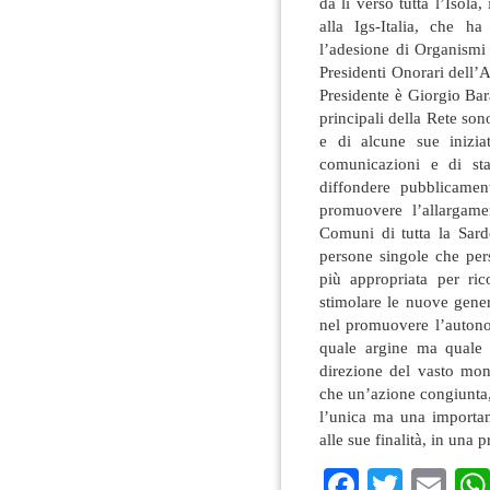
da lì verso tutta l’Isola
alla Igs-Italia, che 
l’adesione di Organismi
Presidenti Onorari dell
Presidente è Giorgio Bar
principali della Rete so
e di alcune sue inizia
comunicazioni e di st
diffondere pubblicament
promuovere l’allargame
Comuni di tutta la Sard
persone singole che per
più appropriata per ri
stimolare le nuove gener
nel promuovere l’autonom
quale argine ma quale 
direzione del vasto mon
che un’azione congiunta
l’unica ma una importan
alle sue finalità, in una 
Faceboo
Twitte
Em