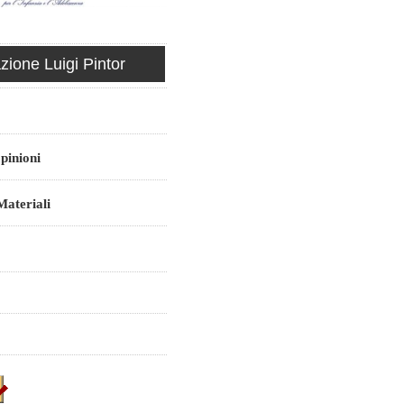
ione Luigi Pintor
pinioni
ateriali