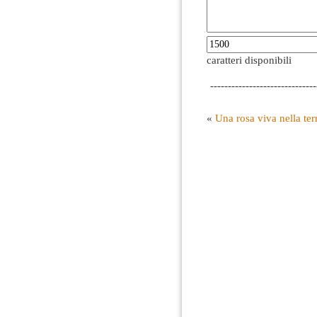
caratteri disponibili
------------------------------
«
Una rosa viva nella ter