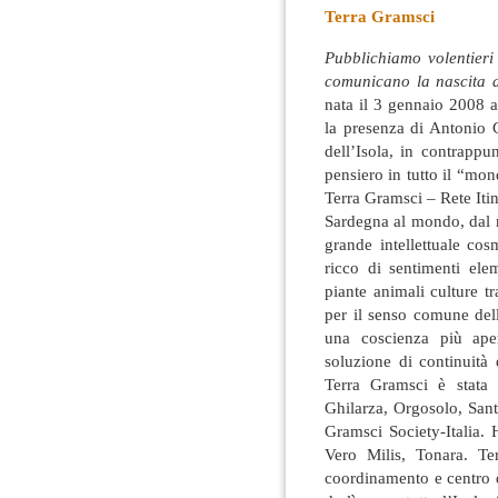
Terra Gramsci
Pubblichiamo volentieri
comunicano la nascita d
nata il 3 gennaio 2008 
la presenza di Antonio 
dell’Isola, in contrapp
pensiero in tutto il “mon
Terra Gramsci – Rete It
Sardegna al mondo, dal 
grande intellettuale co
ricco di sentimenti ele
piante animali culture t
per il senso comune dell
una coscienza più ape
soluzione di continuità 
Terra Gramsci è stata 
Ghilarza, Orgosolo, Sant
Gramsci Society-Italia.
Vero Milis, Tonara. T
coordinamento e centro d