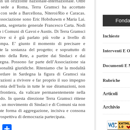
, in un orizzonte nazionale-internazionale. Oltre
ha sede a Roma, Terra Gramsci ha accettato
 con sede a Barcellona, Niteroi/Rio e Caracas.
’Associazione sono Eric Hobsbawm e Maria Lai.
Fondaz
atta, segretario generale Francesco Carta. Nodi
no i Comuni di Gavoi e Austis. Di Terra Gramsci
Inchieste
tive si è già parlato più volte a livello di
ampa. E’ giunto il momento di precisare e
e la sostanza del progetto; e soprattutto di
Interventi E O
nto della Rete, a partire dai Sindaci e dai
egna. Possono far parte dell’Associazione sia
Documenti E M
sonalità giuridiche. Riteniamo che la modalità
cordare in Sardegna la figura di Gramsci sia
azioni a rivivere e far proprio il suo impegno
Rubriche
ia dell’Isola in tutte le sue diramazioni, non
frontiera, da valicare permanentemente nella
Articoli
do. In questa direzione Terra Gramsci ritiene
, un movimento di Sindaci e di Comuni sia non
Archivio
te forma di aggregazione, incisiva e consona
prospettiva di democrazia partecipata.
k
r
ail
WhatsApp
Condividi