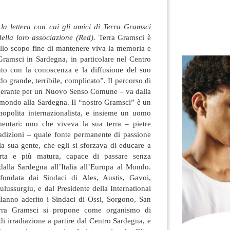
 la lettera con cui gli amici di Terra Gramsci
ella loro associazione (Red).
Terra Gramsci è
allo scopo fine di mantenere viva la memoria e
Gramsci in Sardegna, in particolare
nel Centro
unto con la conoscenza e la diffusione del suo
do grande, terribile, complicato”. Il percorso di
inerante per un Nuovo Senso Comune – va dalla
mondo alla Sardegna. Il “nostro Gramsci” è un
smopolita internazionalista, e insieme un uomo
mentari: uno che viveva la sua terra – pietre
radizioni – quale fonte permanente di passione
a sua gente, che egli si sforzava di educare a
rta e più matura, capace di passare senza
dalla Sardegna all’Italia all’Europa al Mondo.
fondata dai Sindaci di Ales, Austis, Gavoi,
ulussurgiu, e dal Presidente della International
 Hanno aderito i Sindaci di Ossi, Sorgono, San
erra Gramsci si propone come organismo di
i irradiazione a partire dal Centro Sardegna, e