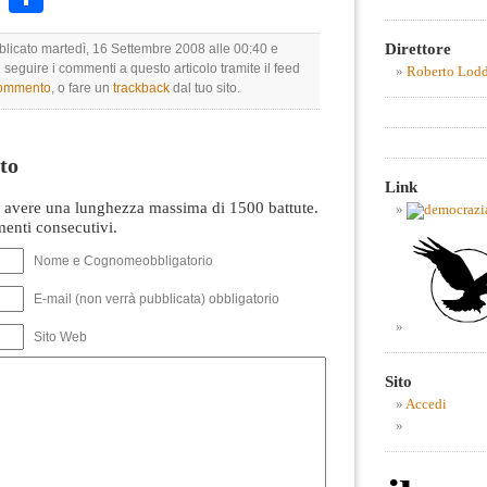
Direttore
bblicato martedì, 16 Settembre 2008 alle 00:40 e
i seguire i commenti a questo articolo tramite il feed
Roberto Lod
commento
, o fare un
trackback
dal tuo sito.
to
Link
avere una lunghezza massima di 1500 battute.
nti consecutivi.
Nome e Cognomeobbligatorio
E-mail (non verrà pubblicata) obbligatorio
Sito Web
Sito
Accedi