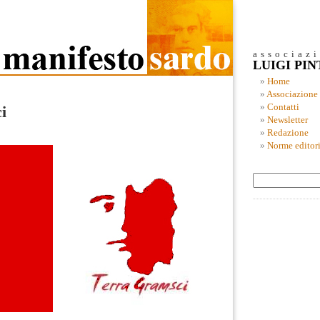
associaz
LUIGI PI
Home
Associazione
Contatti
i
Newsletter
Redazione
Norme editori