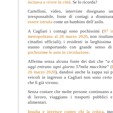
incitava a
vivere la città
. Se lo ricorda?
Cartelloni, video, interviste disegnano un
irresponsabile, fonte di contagi a dismisur
essere istruita
come un bambino dell’asilo.
A Cagliari i contagi sono pochissimi (
97 in
metropolitana al 28 marzo 2020
, non risultan
cittadini ufficiali), i residenti in larghissim
stanno comportando con grande senso di r
pochissime le auto in circolazione
.
Afferma senza alcuna fonte dei dati che “
a 
oggi entrano ogni giorno 57mila macchine
” (
26 marzo 2020
), dandosi anche la zappa sui pi
veicoli in ingresso a Cagliari non sono certo 
che lì già vivono.
Senza contare che molte persone continuano a 
di lavoro, viaggiano i trasporti pubblici e
alimentari.
Insulta e inveisce contro chi la critica
, mo