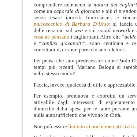
comprendere nemmeno la
natura del cagliar
come un
caporale di giornata
e più
ti prendon
senza usare ipocriti francesismi, e rinca
palcoscenico di Barbara D’Urso
: si faccia
delle reazioni sul
web
e sui
social network
e 
cosa ne pensano
i cagliaritani. Altro che “
acide
e “
confusi giovanotti
”, sono centinaia e ce
concittadini, ci sono parecchi suoi elettori.
Lei pensa che suoi predecessori come Paolo De
tempi più recenti, Mariano Delogu si sareb
nello stesso modo?
Faccia, invece, qualcosa di utile e apprezzabile.
Per esempio, promuova e coordini un servi
attivabile dagli interessati di espletamen
domicilio della spesa per le tante persone a
nulla autosufficienti che vivono in Città.
Non può essere
limitato ai pochi mercati civici
.